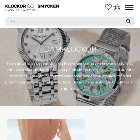
DAMKLOCKOR
Tiden är på din sida! Välj din nya klocka genom att välja bland några av
våra bästsäljande damklockorna på Klockorochsmycken. Dessa är våra
mest populära klockorna med stilar som passar alla smaker, från det
ultramoderna till det mekaniskt komplexa, större-är-bättre till blygsamt
minimalt.