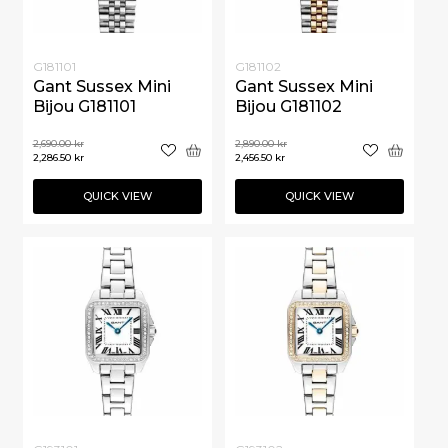
G181101
G181102
Gant Sussex Mini
Gant Sussex Mini
Bijou G181101
Bijou G181102
2,690.00
kr
2,890.00
kr
2,286.50
kr
2,456.50
kr
QUICK VIEW
QUICK VIEW