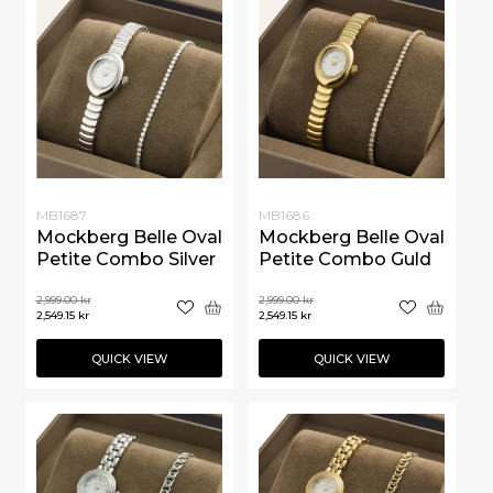
MB1687
MB1686
Mockberg Belle Oval
Mockberg Belle Oval
Petite Combo Silver
Petite Combo Guld
2,999.00
kr
2,999.00
kr
2,549.15
kr
2,549.15
kr
QUICK VIEW
QUICK VIEW