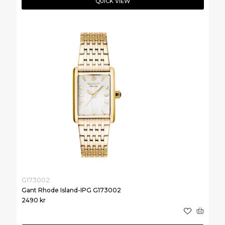
QUICK VIEW
G173002
Gant Rhode Island-IPG G173002
2490
kr