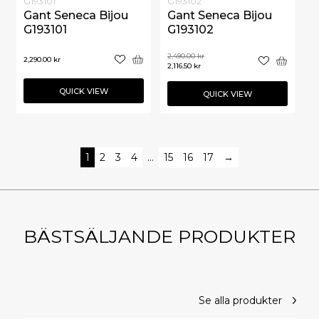
G193101
G193102
Gant Seneca Bijou
Gant Seneca Bijou
G193101
G193102
2,490.00
kr
2,290.00
kr
2,116.50
kr
QUICK VIEW
QUICK VIEW
1
2
3
4
…
15
16
17
→
BÄSTSÄLJANDE PRODUKTER
Se alla produkter