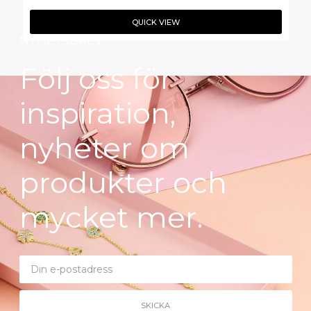
QUICK VIEW
NYHETSBREV
Följ oss för
inspiration,
nyheter om
produkter och
mycket mer.