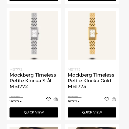
MB1772
MB1773
Mockberg Timeless
Mockberg Timeless
Petite Klocka Stål
Petite Klocka Guld
MB1772
MB1773
1,999.00
kr
1,999.00
kr
1,699.15
kr
1,699.15
kr
QUICK VIEW
QUICK VIEW