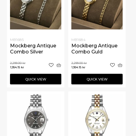
MB1685
MB1684
Mockberg Antique
Mockberg Antique
Combo Silver
Combo Guld
2,299.00
kr
2,299.00
kr
1,954.15
kr
1,954.15
kr
QUICK VIEW
QUICK VIEW