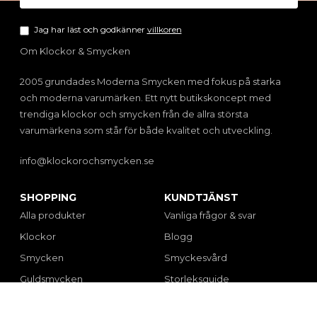
Jag har läst och godkänner
villkoren
Om Klockor & Smycken
2005 grundades Moderna Smycken med fokus på starka
och moderna varumärken. Ett nytt butikskoncept med
trendiga klockor och smycken från de allra största
varumärkena som står för både kvalitet och utveckling.
info@klockorochsmycken.se
SHOPPING
KUNDTJÄNST
Alla produkter
Vanliga frågor & svar
Klockor
Blogg
Smycken
Smyckesvård
Guldsmycken
Storleksguide
Fyndhörna
Presenttips