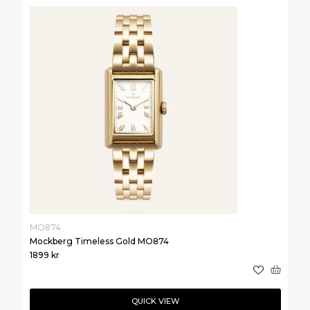
MO874
Mockberg Timeless Gold MO874
1899
kr
QUICK VIEW