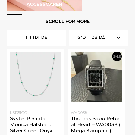
ACCESSOARER
SCROLL FOR MORE
FILTRERA
SORTERA PÅ
SALE
NS1351GO
WA0038
Syster P Santa
Thomas Sabo Rebel
Monica Halsband
at Heart – WA0038 (
Silver Green Onyx
Mega Kampanj )