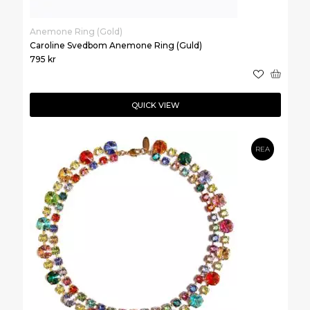
Anemone Ring (Gold)
Caroline Svedbom Anemone Ring (Guld)
795
kr
QUICK VIEW
REA