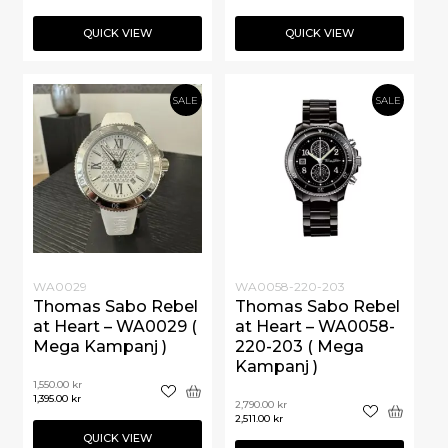
QUICK VIEW
QUICK VIEW
SALE
SALE
WA0029
WA0058-220-203
Thomas Sabo Rebel
Thomas Sabo Rebel
at Heart – WA0029 (
at Heart – WA0058-
Mega Kampanj )
220-203 ( Mega
Kampanj )
1,550.00
kr
1,395.00
kr
2,790.00
kr
2,511.00
kr
QUICK VIEW