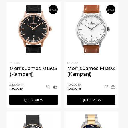
SALE
SALE
M1305
M1302
Morris James M1305
Morris James M1302
(Kampanj)
(Kampanj)
2,195.00
kr
1,995.00
kr
1,195.00
kr
1,095.00
kr
QUICK VIEW
QUICK VIEW