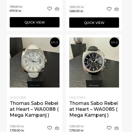
799.00
kr
1,850.00
kr
679.15
kr
1,665.00
kr
QUICK VIEW
QUICK VIEW
SALE
SALE
WA0088
WA0085
Thomas Sabo Rebel
Thomas Sabo Rebel
at Heart – WA0088 (
at Heart – WA0085 (
Mega Kampanj )
Mega Kampanj )
1,950.00
kr
1,950.00
kr
1,755.00
kr
1,755.00
kr