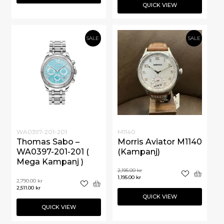
QUICK VIEW
SALE
SALE
WA0397-201-201
M1140
Thomas Sabo –
Morris Aviator M1140
WA0397-201-201 (
(Kampanj)
Mega Kampanj )
2,195.00
kr
1,195.00
kr
2,790.00
kr
2,511.00
kr
QUICK VIEW
QUICK VIEW