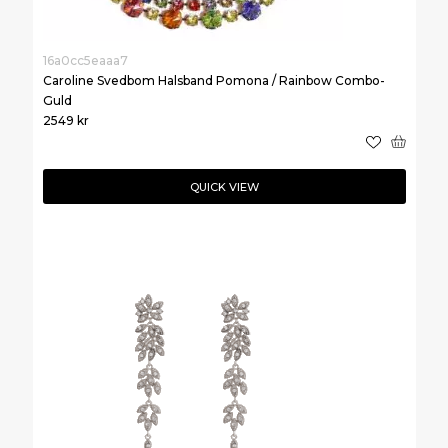
16a0cc5eaaa7
Caroline Svedbom Halsband Pomona / Rainbow Combo-
Guld
2549
kr
QUICK VIEW