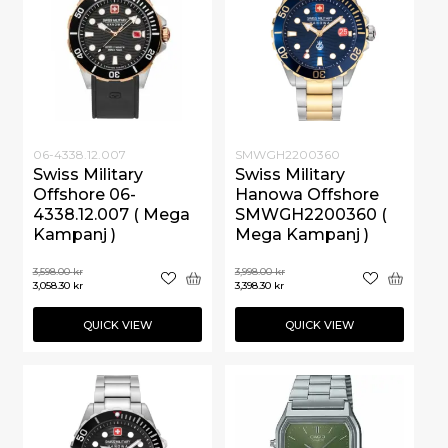
06-4338.12.007
SMWGH2200360
Swiss Military
Swiss Military
Offshore 06-
Hanowa Offshore
4338.12.007 ( Mega
SMWGH2200360 (
Kampanj )
Mega Kampanj )
3,598.00
kr
3,998.00
kr
3,058.30
kr
3,398.30
kr
QUICK VIEW
QUICK VIEW