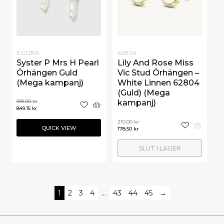
EG1286
62804
Syster P Mrs H Pearl
Lily And Rose Miss
Örhängen Guld
Vic Stud Örhängen –
(Mega kampanj)
White Linnen 62804
(Guld) (Mega
999.00
kr
kampanj)
849.15
kr
210.00
kr
QUICK VIEW
178.50
kr
SLUT I LAGER
1
2
3
4
…
43
44
45
→