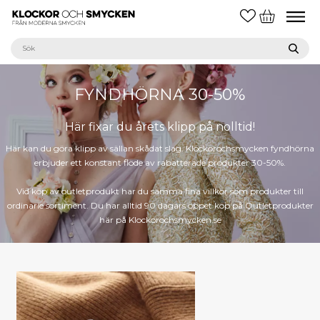
FYNDHÖRNA 30-50%
Här fixar du årets klipp på nolltid!
Här kan du göra klipp av sällan skådat slag. Klockorochsmycken fyndhörna
erbjuder ett konstant flöde av rabatterade produkter 30-50%.
Vid köp av outletprodukt har du samma fina villkor som produkter till
ordinarie sortiment. Du har alltid 90 dagars öppet köp på Outletprodukter
här på Klockorochsmycken.se