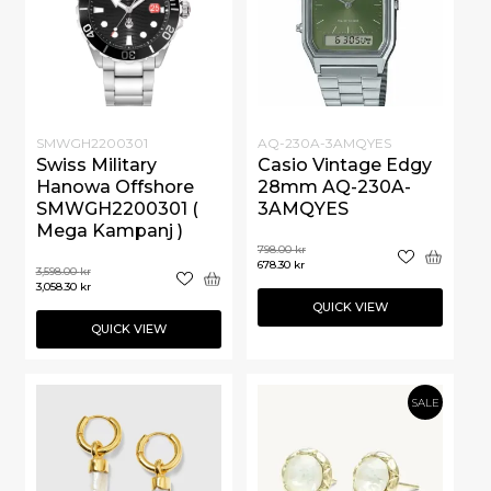
SMWGH2200301
AQ-230A-3AMQYES
Swiss Military
Casio Vintage Edgy
Hanowa Offshore
28mm AQ-230A-
SMWGH2200301 (
3AMQYES
Mega Kampanj )
798.00
kr
678.30
kr
3,598.00
kr
3,058.30
kr
QUICK VIEW
QUICK VIEW
SALE