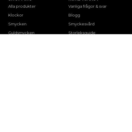
Alla produkter
Vanliga frågor & svar
Klockor
Blogg
Smycken
Smyckesvård
Guldsmycken
Storleksguide
Fyndhörna
Presenttips
Inredning & accessoarer
Om oss
Varumärken
Kontakt
KÖPVILLKOR
FÖLJ OSS
Integritetspolicy
Facebook
Frakt & returer
Instagram
Garantier
Reklamation