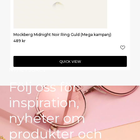
Mockberg Midnight Noir Ring Guld (Mega kampanj)
489
kr
QUICK VIEW
NYHETSBREV
Följ oss för
inspiration,
nyheter om
produkter och