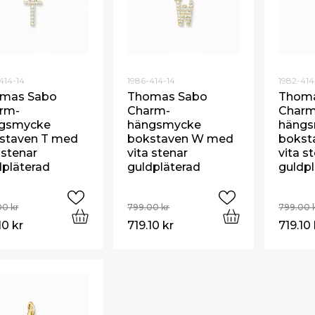
414-14
1986-414-14
1982-414
mas Sabo
Thomas Sabo
Thom
rm-
Charm-
Charm
gsmycke
hängsmycke
häng
staven T med
bokstaven W med
bokst
 stenar
vita stenar
vita s
dpläterad
guldpläterad
guldp
00
kr
799.00
kr
799.00
10
kr
719.10
kr
719.10