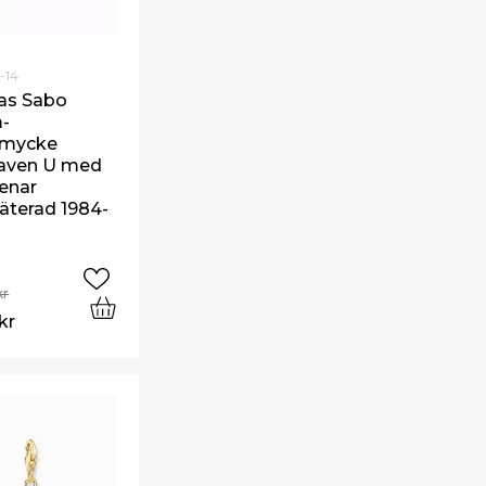
-14
as Sabo
-
smycke
aven U med
tenar
äterad 1984-
kr
kr