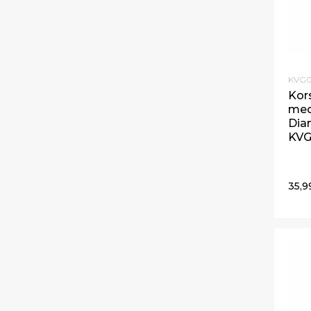
KVG0
Kors
med
Dia
KVG
35,9