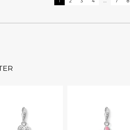
1
2
3
4
…
7
8
TER