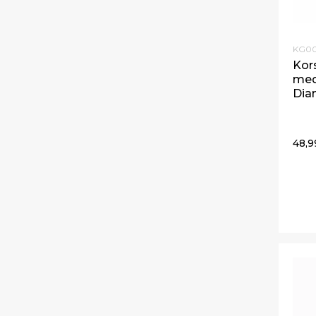
KG00
Kors
med
Dia
48,9