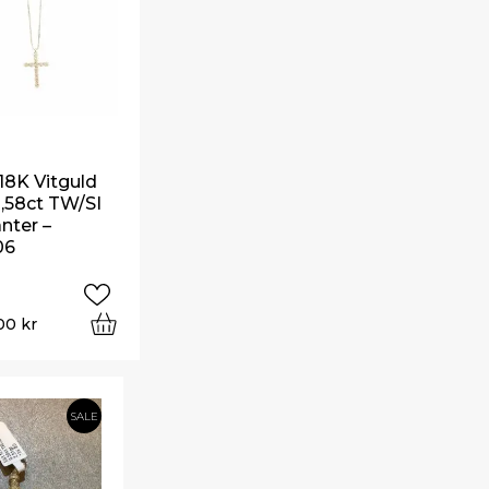
 18K Vitguld
,58ct TW/SI
nter –
06
.00
kr
SALE