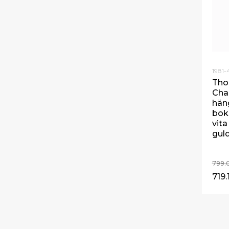
1981-
Tho
Cha
hän
bok
vita
gul
799.
719.