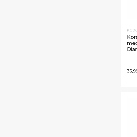
KG0
Kors
med
Dia
35,9