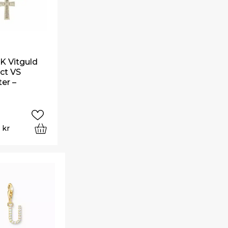
8K Vitguld
ct VS
er –
0
kr