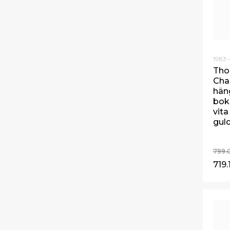
1983-
Tho
Cha
hän
bok
vita
gul
799.
719.