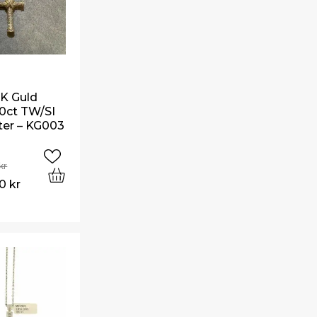
8K Guld
0ct TW/SI
er – KG003
kr
00
kr