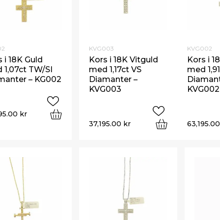
02
KVG003
KVG002
 i 18K Guld
Kors i 18K Vitguld
Kors i 1
 1,07ct TW/SI
med 1,17ct VS
med 1,91
manter – KG002
Diamanter –
Diamant
KVG003
KVG002
95.00
kr
37,195.00
kr
63,195.0