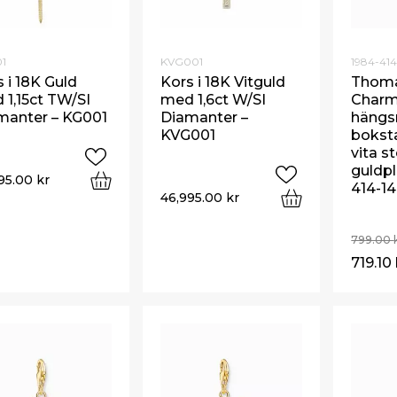
1
KVG001
1984-414
 i 18K Guld
Kors i 18K Vitguld
Thom
 1,15ct TW/SI
med 1,6ct W/SI
Charm
manter – KG001
Diamanter –
häng
KVG001
bokst
vita s
guldpl
95.00
kr
414-14
46,995.00
kr
799.00
719.10