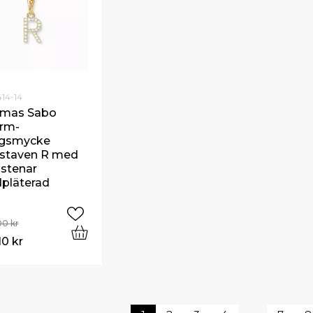
414-14
mas Sabo
rm-
gsmycke
staven R med
 stenar
dpläterad
00
kr
10
kr