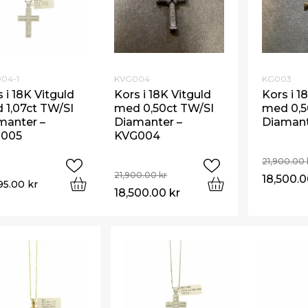
04-1
KVG004
KG003
 i 18K Vitguld
Kors i 18K Vitguld
Kors i 1
 1,07ct TW/SI
med 0,50ct TW/SI
med 0,5
manter –
Diamanter –
Diamant
005
KVG004
21,900.00
21,900.00
kr
18,500.
95.00
kr
18,500.00
kr