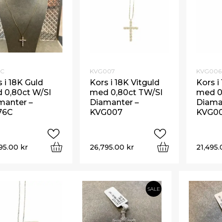
Begagnade Örhängen
Begagnade Hängen
6C
KVG007
KVG006
 i 18K Guld
Kors i 18K Vitguld
Kors i
 0,80ct W/SI
med 0,80ct TW/SI
med 0
manter –
Diamanter –
Diama
76C
KVG007
KVG0
95.00
kr
26,795.00
kr
21,495
SALE