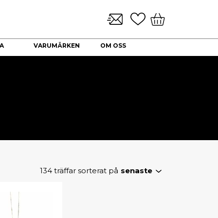
A
VARUMÄRKEN
OM OSS
KONTAKT
KLOCKARMBAND & TILLBEHÖR
NYHETER
DEKORATION
HALSBAND
Brickor dekoration
Guld Collier
Coffee Table Books
Guldkedjor
Doftljus
Prydnadskyddar
Kuddfodral
Vaser
Ljuslyktor
134
träffar sorterat på
senaste
Urna