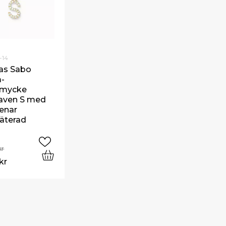
-14
as Sabo
-
smycke
aven S med
tenar
läterad
kr
kr