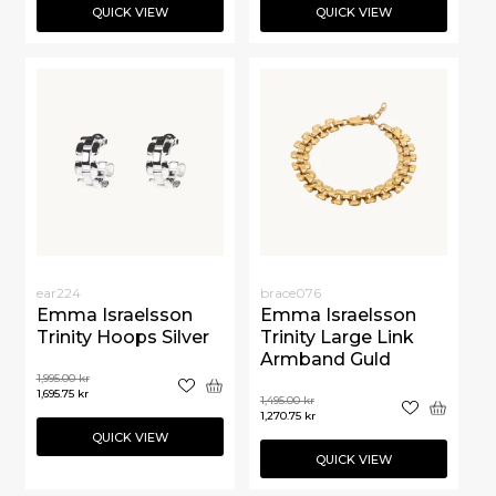
QUICK VIEW
QUICK VIEW
ear224
brace076
Emma Israelsson
Emma Israelsson
Trinity Hoops Silver
Trinity Large Link
Armband Guld
1,995.00
kr
1,695.75
kr
1,495.00
kr
1,270.75
kr
QUICK VIEW
QUICK VIEW