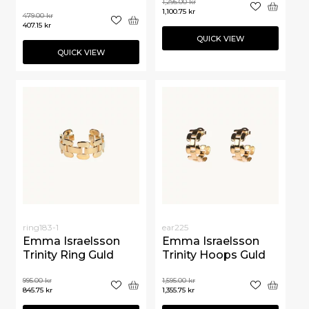
1,295.00
kr
1,100.75
kr
479.00
kr
407.15
kr
QUICK VIEW
QUICK VIEW
ring183-1
ear225
Emma Israelsson
Emma Israelsson
Trinity Ring Guld
Trinity Hoops Guld
995.00
kr
1,595.00
kr
845.75
kr
1,355.75
kr