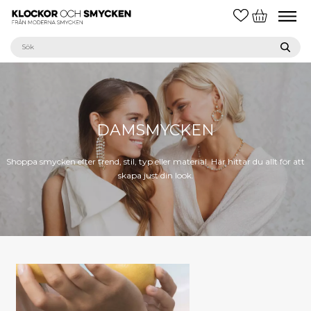
DAMSMYCKEN
Shoppa smycken efter trend, stil, typ eller material. Här hittar du allt för att
skapa just din look.