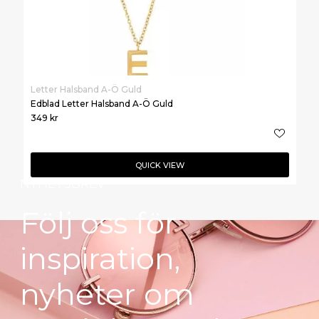
Letter Halsband A-Ö Guld
Edblad Letter Halsband A-Ö Guld
349
kr
QUICK VIEW
NYHETSBREV
Följ oss för
inspiration,
nyheter om