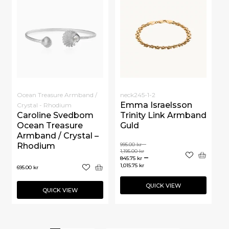
Ocean Treasure Armband /
neck245-1-2
Emma Israelsson
Crystal - Rhodium
Caroline Svedbom
Trinity Link Armband
Ocean Treasure
Guld
Armband / Crystal –
–
Rhodium
995.00
kr
1,195.00
kr
–
845.75
kr
1,015.75
kr
695.00
kr
QUICK VIEW
QUICK VIEW