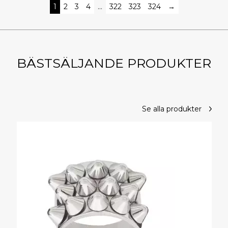
1
2
3
4
…
322
323
324
→
BÄSTSÄLJANDE PRODUKTER
Se alla produkter