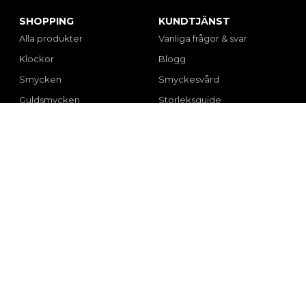
SHOPPING
KUNDTJÄNST
Alla produkter
Vanliga frågor & svar
Klockor
Blogg
Smycken
Smyckesvård
Guldsmycken
Storleksguide
Fyndhörna
Presenttips
Inredning & accessoarer
Om oss
Varumärken
Kontakt
KÖPVILLKOR
FÖLJ OSS
Integritetspolicy
Facebook
Frakt & returer
Instagram
Garantier
Reklamation