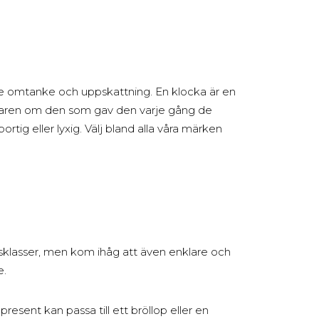
e omtanke och uppskattning. En klocka är en
garen om den som gav den varje gång de
rtig eller lyxig. Välj bland alla våra märken
isklasser, men kom ihåg att även enklare och
e.
resent kan passa till ett bröllop eller en