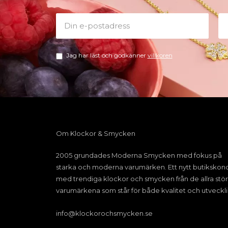
Jag har läst och godkänner
villkoren
Om Klockor & Smycken
2005 grundades Moderna Smycken med fokus på
starka och moderna varumärken. Ett nytt butikskon
med trendiga klockor och smycken från de allra stör
varumärkena som står för både kvalitet och utveckli
info@klockorochsmycken.se