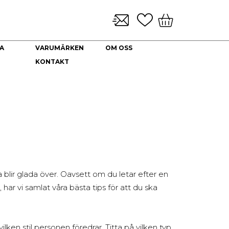
A
VARUMÄRKEN
OM OSS
KONTAKT
KLOCKARMBAND & TILLBEHÖR
NYHETER
DEKORATION
HALSBAND
Brickor dekoration
Guld Collier
Coffee Table Books
Guldkedjor
Doftljus
Prydnadskyddar
Kuddfodral
Vaser
Ljuslyktor
 blir glada över. Oavsett om du letar efter en
Urna
 har vi samlat våra bästa tips för att du ska
ken stil personen föredrar. Titta på vilken typ