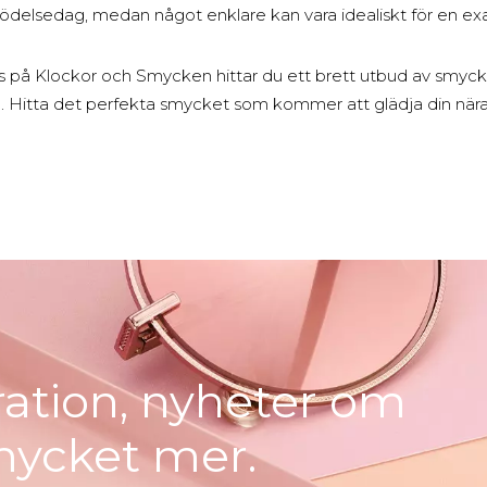
födelsedag, medan något enklare kan vara idealiskt för en e
 på Klockor och Smycken hittar du ett brett utbud av smycke
len. Hitta det perfekta smycket som kommer att glädja din nära
iration, nyheter om
mycket mer.