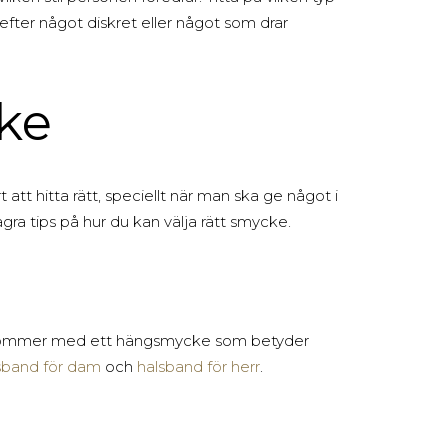
 efter något diskret eller något som drar
cke
att hitta rätt, speciellt när man ska ge något i
ågra tips på hur du kan välja rätt smycke.
et kommer med ett hängsmycke som betyder
sband för dam
och
halsband för herr
.