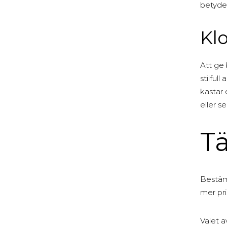
betydel
Kl
Att ge
stilfu
kastar 
eller s
Tä
Bestäm 
mer pri
Valet a