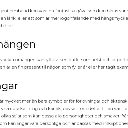
gant armband kan vara en fantastisk gåva som kan bäras varj
en länk, eller ett som är mer iögonfallande med hängsmycken 
ch
herr
.
hängen
 vackra örhängen kan lyfta vilken outfit som helst och är perf
n är en fin present till någon som fyller år eller har tagit exa
ngar
är mycket mer än bara symboler för förlovningar och äktenska
t visa uppskattning och kärlek, oavsett om det är till en vän, fa
lika stilar som kan passa alla personligheter och smaker, från 
m kan ringar vara personliga och anpassas med inskriptioner