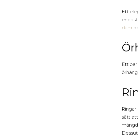
Ett ele
endast 
dam
o
Ör
Ett par
örhänge
Ri
Ringar 
sätt at
mängd o
Dessuto