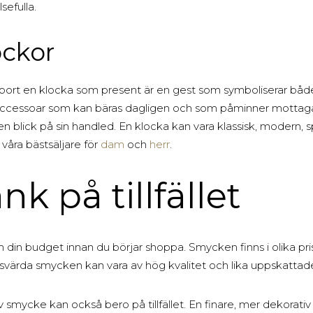
sefulla.
ockor
 bort en klocka som present är en gest som symboliserar båd
ll accessoar som kan bäras dagligen och som påminner motta
en blick på sin handled. En klocka kan vara klassisk, modern, spo
e våra bästsäljare för
dam
och
herr
.
nk på tillfället
din budget innan du börjar shoppa. Smycken finns i olika pr
svärda smycken kan vara av hög kvalitet och lika uppskattad
v smycke kan också bero på tillfället. En finare, mer dekorativ p