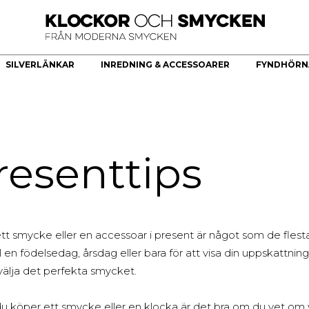
SILVERLÄNKAR
INREDNING & ACCESSOARER
FYNDHÖRN
ÖR
HERRKLOCKOR
HERRSMYCKEN
KÖKSREDSKAP & KÖKARTIKLAR
HÄNGE
Bästsäljare
Armband
Brickor dekoration
Guldhjärta
Quartz
Halsband
Skålar
Guldkors
resenttips
Smartklocka
Ringar
Fat
Diamantkors
Automatiska herrklockor
Manschettknappar
Kors Cubic Zirconia
Smyckesset
Diamanthänge
Religiösa Symboler
ett smycke eller en accessoar i present är något som de flesta
BEGAGNADE GULDSMYCKEN
ll en födelsedag, årsdag eller bara för att visa din uppskattning,
Begagnade halsband
älja det perfekta smycket.
Begagnade armband
Begagnade Ringar
u köper ett smycke eller en klocka är det bra om du vet om vil