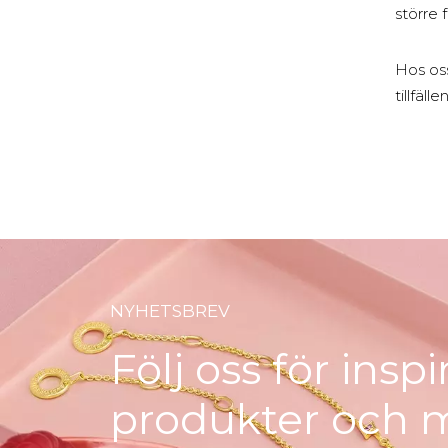
större 
Hos oss
tillfäl
NYHETSBREV
Följ oss för insp
produkter och 