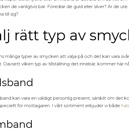
Begagnade Örhängen
ken de vanligtvis bär. Föredrar de guld eller silver? Är de ute
Begagnade Hängen
a till sig?
lj rätt typ av smy
ns många typer av smycken att välja på och det kan vara svårt 
. Oavsett vilken typ av tillställning det innebär, kommer här n
lsband
lsband kan vara en väldigt personlig present, särskilt om d
peciellt för mottagaren. I vårt sortiment erbjuder vi både
hal
mband