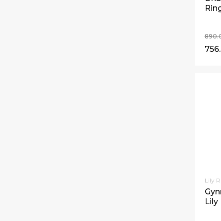
Ring
890.
756
Lily 
Gyn
Lily