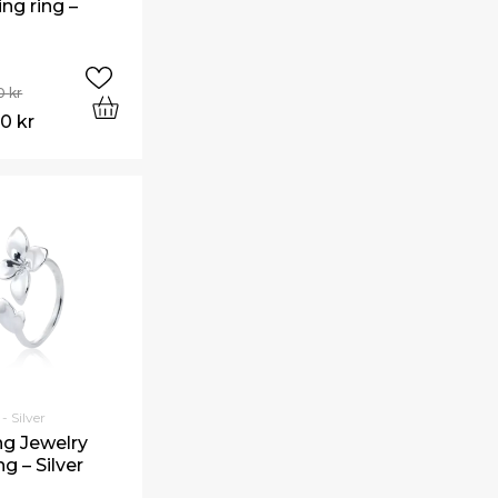
ing ring –
00
kr
50
kr
- Silver
ng Jewelry
ng – Silver