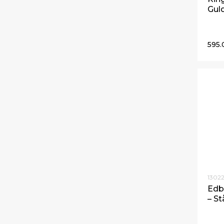
Gul
595
13022
Edb
– St