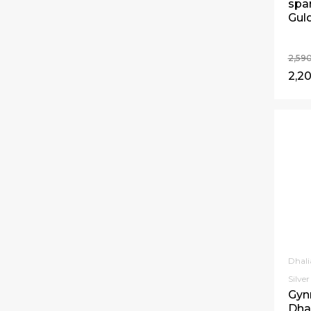
spar
Gul
2,59
2,20
Dhali
Silver
Gyn
Dhal