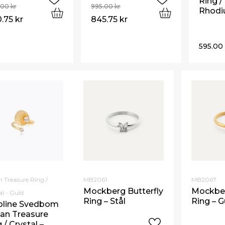
Ring /
5.00
kr
995.00
kr
Rhod
0.75
kr
845.75
kr
595.0
 Treasure Ring /
MB2061
MB2067
Mockberg Butterfly
Mockber
al - Guld
Ring – Stål
Ring – G
oline Svedbom
an Treasure
 / Crystal –