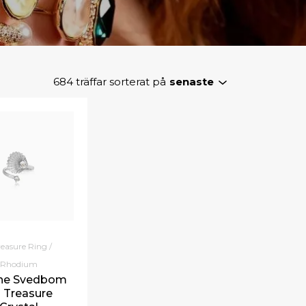
684
träffar sorterat på
senaste
easure Ring /
- Rhodium
ine Svedbom
 Treasure