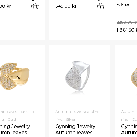
Silver
.00
kr
349.00
kr
2,190.00
k
1,861.50
n leaves sparkling
Autumn leaves sparkling
Autumn l
ing - Guld
ring - Silver
ring - Gu
ning Jewelry
Gynning Jewelry
Gynni
umn leaves
Autumn leaves
Autum