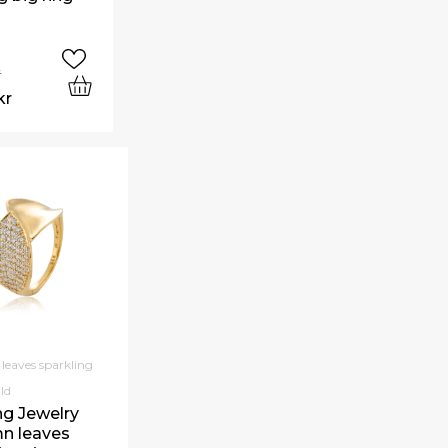
r
kr
eaves sparkling
ld
ng Jewelry
n leaves