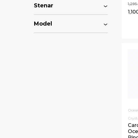
1,29
Stenar
1,10
Model
Ocean
Cryst
Car
Oce
Ring