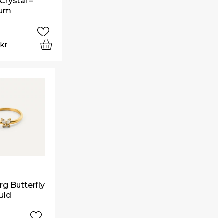
 Crystal –
ium
0
kr
g Butterfly
uld