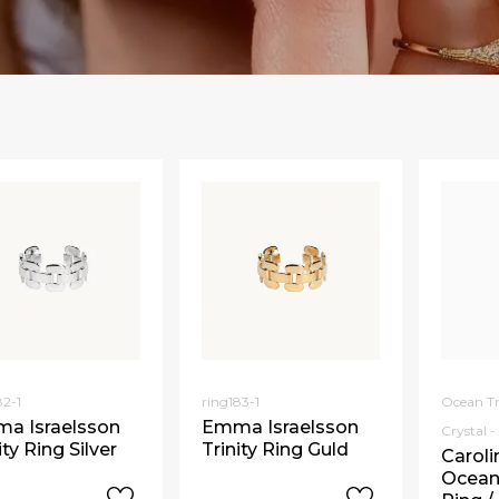
Begagnade Örhängen
Begagnade Hängen
82-1
ring183-1
Ocean Tr
a Israelsson
Emma Israelsson
Crystal 
ity Ring Silver
Trinity Ring Guld
Carol
Ocean