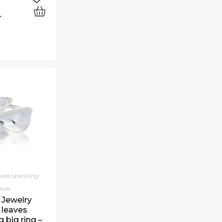
r
ves sparkling
ilver
 Jewelry
leaves
g big ring –