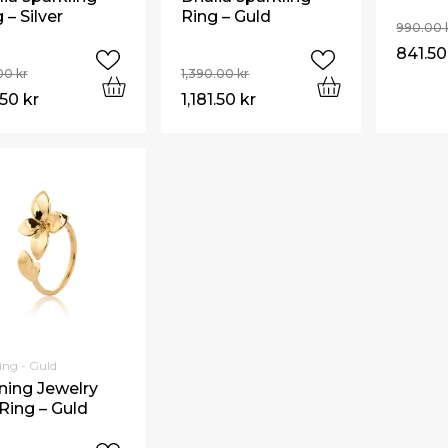
 – Silver
Ring – Guld
990.00
841.5
00
kr
1,390.00
kr
.50
kr
1,181.50
kr
Ring - Guld
ning Jewelry
 Ring – Guld