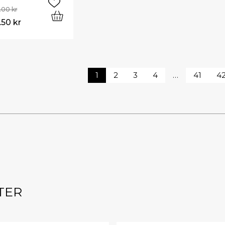
0.00
kr
1.50
kr
1
2
3
4
…
41
4
TER