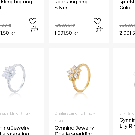
kling big ring –
sparkling ring –
sparkl
d
Silver
Guld
0.00
kr
1,990.00
kr
2,390.
1.50
kr
1,691.50
kr
2,031.
a sparkling Ring -
Dhalia sparkling Ring -
Lily Ring 
Gynni
Guld
Lily Ri
ning Jewelry
Gynning Jewelry
ia sparkling
Dhalia sparkling