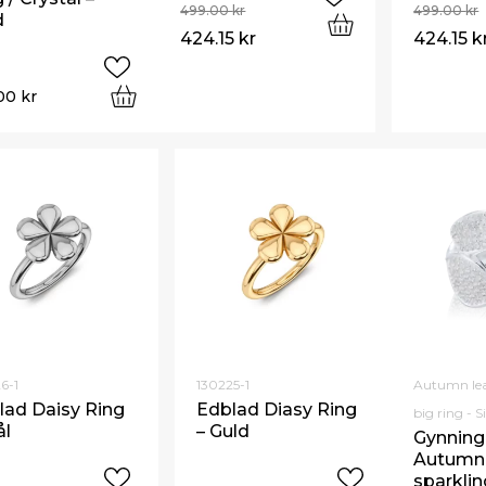
499.00
kr
499.00
kr
d
424.15
kr
424.15
k
.00
kr
6-1
130225-1
Autumn lea
lad Daisy Ring
Edblad Diasy Ring
big ring - S
ål
– Guld
Gynning
Autumn 
sparklin