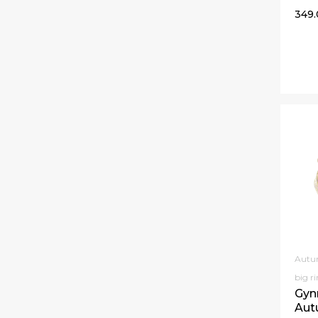
349
Autum
big r
Gyn
Aut