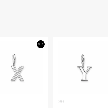
SALE
0199