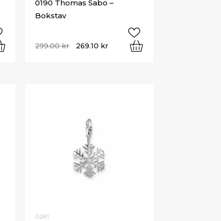
0190 Thomas Sabo –
Bokstav
299.00
kr
269.10
kr
0281