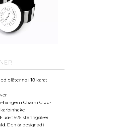
ONER
ed plätering i 18 karat
över
-hängen i Charm Club-
 karbinhake
usivt 925 sterlingsilver
uld. Den är designad i