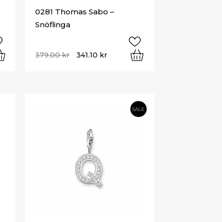
0281 Thomas Sabo –
Snöflinga
379.00
kr
341.10
kr
SALE