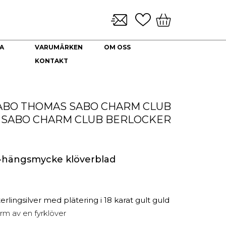
A
VARUMÄRKEN
OM OSS
KONTAKT
KLOCKARMBAND & TILLBEHÖR
NYHETER
DEKORATION
HALSBAND
Brickor dekoration
Guld Collier
ABO
THOMAS SABO CHARM CLUB
Coffee Table Books
Guldkedjor
 SABO CHARM CLUB BERLOCKER
Doftljus
Prydnadskyddar
Kuddfodral
Vaser
hängsmycke klöverblad
Ljuslyktor
Urna
rlingsilver med plätering i 18 karat gult guld
orm av en fyrklöver