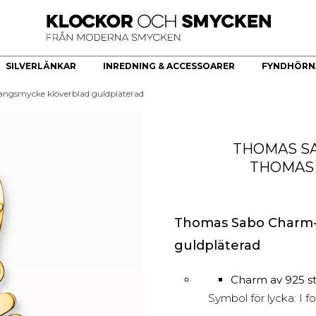
SILVERLÄNKAR
INREDNING & ACCESSOARER
FYNDHÖRN
ngsmycke klöverblad guldpläterad
ÖR
HERRKLOCKOR
HERRSMYCKEN
KÖKSREDSKAP & KÖKARTIKLAR
HÄNGE
Bästsäljare
Armband
Brickor dekoration
Guldhjärta
THOMAS S
Quartz
Halsband
Skålar
Guldkors
THOMAS
Smartklocka
Ringar
Fat
Diamantkors
Automatiska herrklockor
Manschettknappar
Kors Cubic Zirconia
Smyckesset
Diamanthänge
Religiösa Symboler
Thomas Sabo Charm-
guldpläterad
BEGAGNADE GULDSMYCKEN
Begagnade halsband
Charm av 925 ste
Begagnade armband
Symbol för lycka: I f
Begagnade Ringar