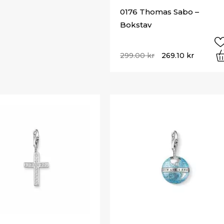
0176 Thomas Sabo –
Bokstav
299.00
kr
269.10
kr