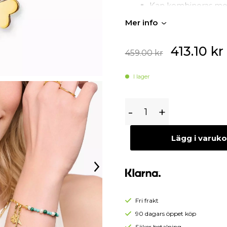
Kan kombineras me
Begagnade Örhängen
Begagnade Hängen
armband och -halsb
Mer info
Good luck: Charmen är t
pryds av plätering i 18 
413.10
kr
459.00
kr
fyrklöver och är en fa
perfekt som present till
I lager
Tack vare karbinhaken
Charm Club-halsband 
Thomas
-
+
Sabo
Charm-
Lägg i varuk
hängsmycke
klöverblad
guldpläterad
Fri frakt
90 dagars öppet köp
Säker betalning