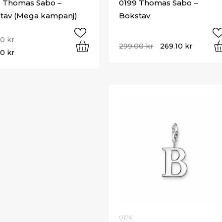
 Thomas Sabo –
0199 Thomas Sabo –
tav (Mega kampanj)
Bokstav
00
kr
299.00
kr
269.10
kr
50
kr
0176