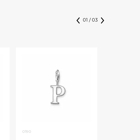
01
/
03
0190