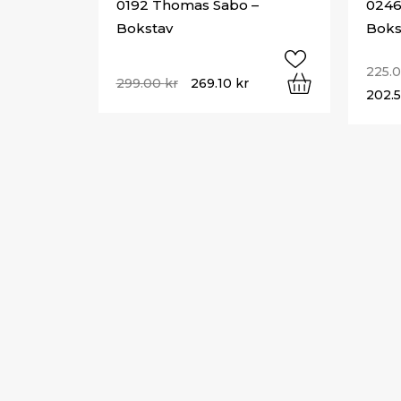
0192 Thomas Sabo –
0246
Bokstav
Boks
225.
299.00
kr
269.10
kr
202.