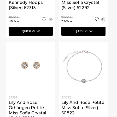
Kennedy Hoops
Miss Sofia Crystal
(Silver) 62313
(Silver) 62292
599.00
kr
349.00
kr
509.15
kr
296.65
kr
QUICK VIEW
QUICK VIEW
62291
50822
Lily And Rose
Lily And Rose Petite
Örhängen Petite
Miss Sofia (Silver)
Miss Sofia Crystal
50822