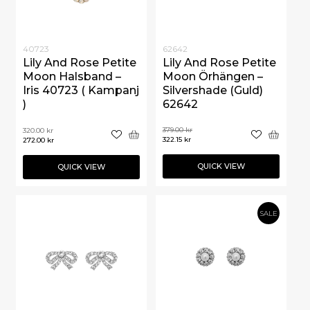
40723
62642
Lily And Rose Petite
Lily And Rose Petite
Moon Halsband –
Moon Örhängen –
Iris 40723 ( Kampanj
Silvershade (Guld)
)
62642
379.00
kr
320.00
kr
322.15
kr
272.00
kr
QUICK VIEW
QUICK VIEW
SALE