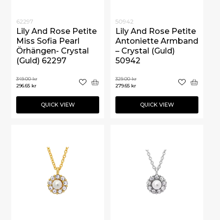
62297
50942
Lily And Rose Petite
Lily And Rose Petite
Miss Sofia Pearl
Antoniette Armband
Örhängen- Crystal
– Crystal (Guld)
(Guld) 62297
50942
349.00
kr
329.00
kr
296.65
kr
279.65
kr
QUICK VIEW
QUICK VIEW