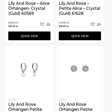
Lily And Rose – Alice
Lily And Rose –
Örhängen- Crystal
Petite Alice – Crystal
(Guld) 60569
(Guld) 61628
599.00
kr
349.00
kr
509.15
kr
296.65
kr
QUICK VIEW
QUICK VIEW
62313
62292
Lily And Rose
Lily And Rose
Örhängen Petite
Örhängen Petite