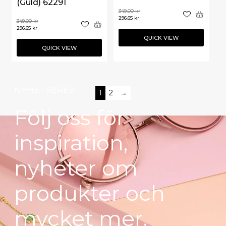
(Guld) 62291
349.00
kr
296.65
kr
349.00
kr
296.65
kr
QUICK VIEW
QUICK VIEW
NYHETSBREV
1
2
→
Följ oss för
inspiration,
nyheter om
produkter och
mycket mer.