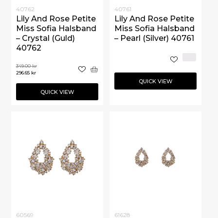
40762
40761
Lily And Rose Petite
Lily And Rose Petite
Miss Sofia Halsband
Miss Sofia Halsband
– Crystal (Guld)
– Pearl (Silver) 40761
40762
349.00
kr
296.65
kr
QUICK VIEW
QUICK VIEW
60569
61628