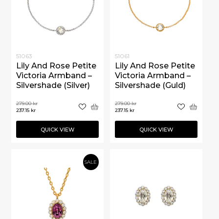
51063
51061
Lily And Rose Petite
Lily And Rose Petite
Victoria Armband –
Victoria Armband –
Silvershade (Silver)
Silvershade (Guld)
279.00
kr
279.00
kr
237.15
kr
237.15
kr
QUICK VIEW
QUICK VIEW
SALE