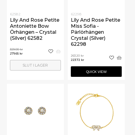
62582
62298
Lily And Rose Petite
Lily And Rose Petite
Antoniette Bow
Miss Sofia -
Örhängen – Crystal
Pärlörhängen
(Silver) 62582
Crystal (Silver)
62298
329.00
kr
279.65
kr
263.20
kr
223.72
kr
SLUT I LAGER
QUICK VIEW