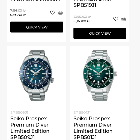
SPB519J1
7,998.00
kr
6,398.40
kr
23,950.00
kr
19,160.00
kr
QUICK VIEW
QUICK VIEW
SPB509J1
SPB501J1
Seiko Prospex
Seiko Prospex
Premium Diver
Premium Diver
Limited Edition
Limited Edition
SPB509J1
SPB501J1