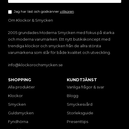
Jag har läst och godkänner
villkoren
Om Klockor & Smycken
2005 grundades Moderna Smycken med fokus på starka
och moderna varumärken. Ett nytt butikskoncept med
trendiga klockor och smycken från de allra största
varumärkena som står för både kvalitet och utveckling.
info@klockorochsmycken.se
SHOPPING
KUNDTJÄNST
Alla produkter
Vanliga frågor & svar
Klockor
Blogg
Smycken
Smyckesvård
Guldsmycken
Storleksguide
Fyndhörna
Presenttips