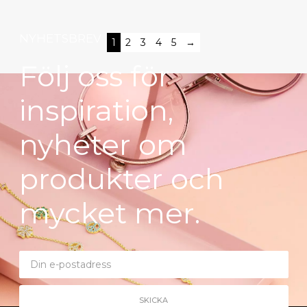
NYHETSBREV
1
2
3
4
5
→
Följ oss för
inspiration,
nyheter om
produkter och
mycket mer.