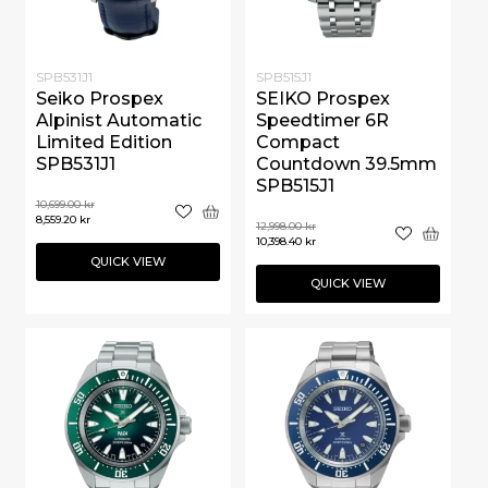
SPB531J1
SPB515J1
Seiko Prospex
SEIKO Prospex
Alpinist Automatic
Speedtimer 6R
Limited Edition
Compact
SPB531J1
Countdown 39.5mm
SPB515J1
10,699.00
kr
8,559.20
kr
12,998.00
kr
10,398.40
kr
QUICK VIEW
QUICK VIEW