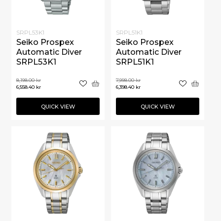
SRPL53K1
SRPL51K1
Seiko Prospex
Seiko Prospex
Automatic Diver
Automatic Diver
SRPL53K1
SRPL51K1
8,198.00
kr
7,998.00
kr
6,558.40
kr
6,398.40
kr
QUICK VIEW
QUICK VIEW