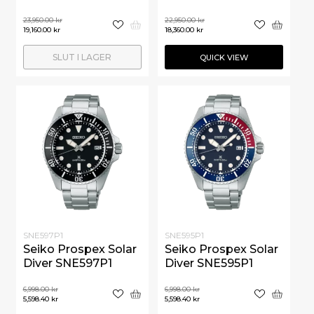
23,950.00
kr
22,950.00
kr
19,160.00
kr
18,360.00
kr
SLUT I LAGER
QUICK VIEW
SNE597P1
SNE595P1
Seiko Prospex Solar
Seiko Prospex Solar
Diver SNE597P1
Diver SNE595P1
6,998.00
kr
6,998.00
kr
5,598.40
kr
5,598.40
kr