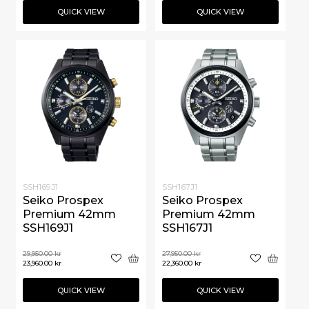
QUICK VIEW
QUICK VIEW
SSH169J1
SSH167J1
Seiko Prospex
Seiko Prospex
Premium 42mm
Premium 42mm
SSH169J1
SSH167J1
29,950.00
kr
27,950.00
kr
23,960.00
kr
22,360.00
kr
QUICK VIEW
QUICK VIEW