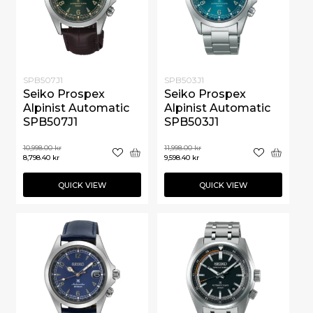
SPB507J1
SPB503J1
Seiko Prospex
Seiko Prospex
Alpinist Automatic
Alpinist Automatic
SPB507J1
SPB503J1
10,998.00
kr
11,998.00
kr
8,798.40
kr
9,598.40
kr
QUICK VIEW
QUICK VIEW