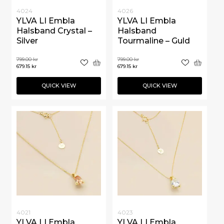
4024
4026
YLVA LI Embla
YLVA LI Embla
Halsband Crystal –
Halsband
Silver
Tourmaline – Guld
799.00
kr
799.00
kr
679.15
kr
679.15
kr
QUICK VIEW
QUICK VIEW
4021
4023
YLVA LI Embla
YLVA LI Embla