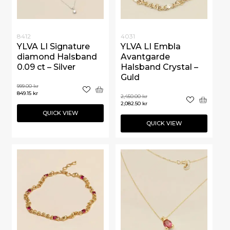
8412
4031
YLVA LI Signature
YLVA LI Embla
diamond Halsband
Avantgarde
0.09 ct – Silver
Halsband Crystal –
Guld
999.00
kr
849.15
kr
2,450.00
kr
2,082.50
kr
QUICK VIEW
QUICK VIEW