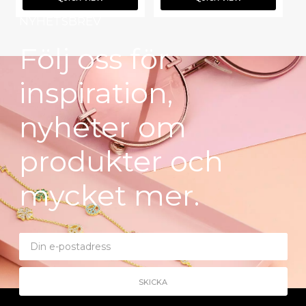
NYHETSBREV
Följ oss för
inspiration,
nyheter om
produkter och
mycket mer.