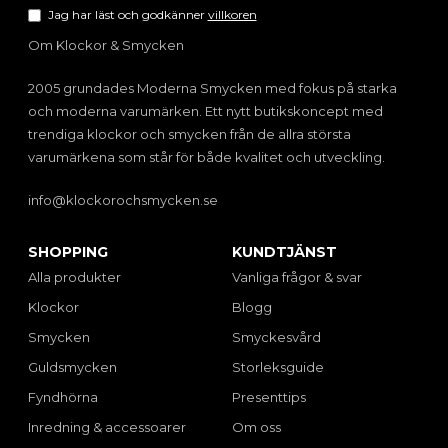
Jag har läst och godkänner
villkoren
Om Klockor & Smycken
2005 grundades Moderna Smycken med fokus på starka
och moderna varumärken. Ett nytt butikskoncept med
trendiga klockor och smycken från de allra största
varumärkena som står för både kvalitet och utveckling.
info@klockorochsmycken.se
SHOPPING
KUNDTJÄNST
Alla produkter
Vanliga frågor & svar
Klockor
Blogg
Smycken
Smyckesvård
Guldsmycken
Storleksguide
Fyndhörna
Presenttips
Inredning & accessoarer
Om oss