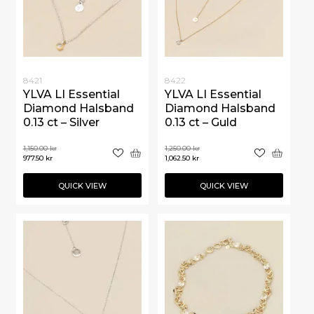
8421
8422
YLVA LI Essential
YLVA LI Essential
Diamond Halsband
Diamond Halsband
0.13 ct – Silver
0.13 ct – Guld
1,150.00
kr
1,250.00
kr
977.50
kr
1,062.50
kr
QUICK VIEW
QUICK VIEW