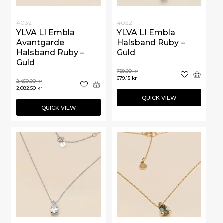
4032
4022
YLVA LI Embla
YLVA LI Embla
Avantgarde
Halsband Ruby –
Halsband Ruby –
Guld
Guld
799.00
kr
679.15
kr
2,450.00
kr
2,082.50
kr
QUICK VIEW
QUICK VIEW