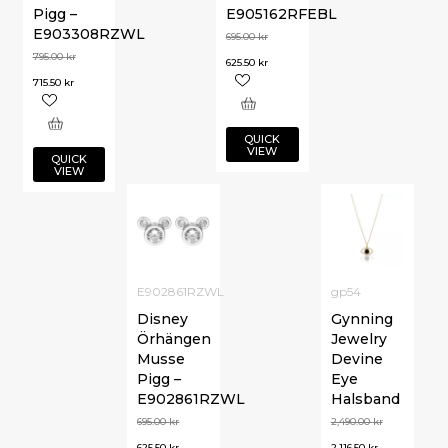
Pigg –
E905162RFEBL
E903308RZWL
695.00
kr
795.00
kr
625.50
kr
715.50
kr
QUICK
VIEW
QUICK
VIEW
E902861RZWL
gp54
Disney
Gynning
Örhängen
Jewelry
Musse
Devine
Pigg –
Eye
E902861RZWL
Halsband
695.00
kr
2,490.00
kr
625.50
kr
2,116.50
kr