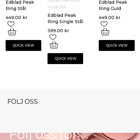
Edblad Peak Ring
Edblad Peak
Edblad Peak
Single Stål
Ring Stål
Ring Guld
Edblad Peak
449.00
kr
449.00
kr
Ring Single Stål
399.00
kr
QUICK VIEW
QUICK VIEW
QUICK VIEW
FÖLJ OSS
NYHETSBREV
klockorochsmy
klockorochsmy
klockorochsmy
cken
cken
cken
klockorochsmy
klockorochsmy
Nov 9
Okt 13
Dec 1
Följ oss för
cken
cken
Nov 16
Okt 27