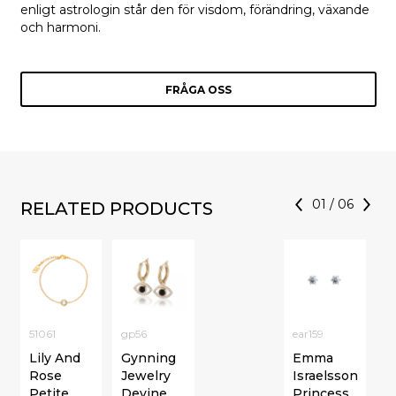
enligt astrologin står den för visdom, förändring, växande
och harmoni.
FRÅGA OSS
01
/
06
RELATED PRODUCTS
51061
gp56
ear159
Lily And
Gynning
Emma
Rose
Jewelry
Israelsson
Petite
Devine
Princess