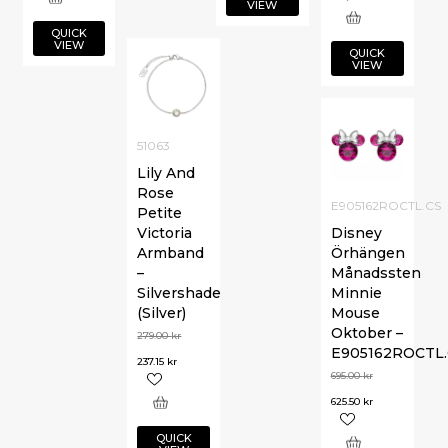
VIEW
QUICK
VIEW
QUICK
VIEW
51063
Lily And
Rose
E905162ROCTL.CS
Petite
Victoria
Disney
Armband
Örhängen
–
Månadssten
Silvershade
Minnie
(Silver)
Mouse
Oktober –
279.00
kr
E905162ROCTL.
237.15
kr
695.00
kr
625.50
kr
QUICK