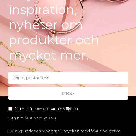
inspiration,
nyheter om
produkter och
mycket mer.
Jag har läst och godkänner
villkoren
Om Klockor & Smycken
2005 grundades Moderna Smycken med fokus på starka