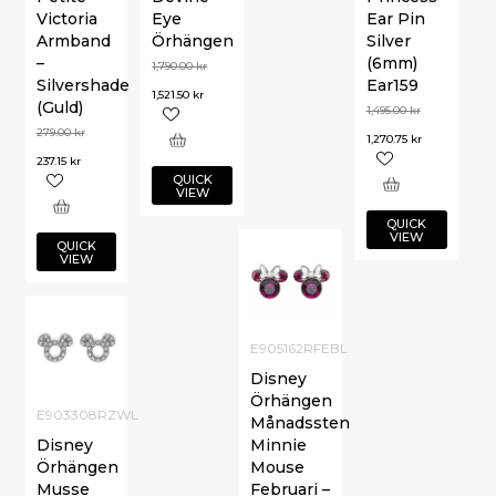
Victoria
Eye
Ear Pin
Armband
Örhängen
Silver
–
(6mm)
1,790.00
kr
Silvershade
Ear159
1,521.50
kr
(Guld)
1,495.00
kr
279.00
kr
1,270.75
kr
237.15
kr
QUICK
VIEW
QUICK
VIEW
QUICK
VIEW
E905162RFEBL
Disney
Örhängen
E903308RZWL
Månadssten
Disney
Minnie
Örhängen
Mouse
Musse
Februari –