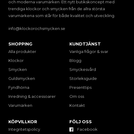
och moderna varumärken. Ett nytt butikskoncept med
trendiga klockor och smycken från de allra största
varumärkena som står för både kvalitet och utveckling.
info@klockorochsmycken.se
SHOPPING
KUNDTJÄNST
Alla produkter
Vanliga frågor & svar
Klockor
Blogg
Smycken
Smyckesvård
Guldsmycken
Storleksguide
Fyndhörna
Presenttips
Inredning & accessoarer
Om oss
Varumärken
Kontakt
KÖPVILLKOR
FÖLJ OSS
Integritetspolicy
Facebook