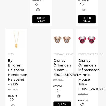
QUICK
QUICK
VIEW
VIEW
9135
E904431PZWL
E905162RJUYL.CS
By
Disney
Disney
Billgren
Örhängen
Örhängen
Halsband
Mimmi –
Månadssten
Henderson
E904431PZWL
Minnie
Halsband
Mouse
895.00
kr
– 9135
Juli –
805.50
kr
E905162RJUYL.
399.00
kr
695.00
kr
339.15
kr
625.50
kr
QUICK