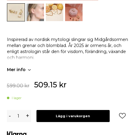
Inspirerad av nordisk mytologi slingrar sig Midgårdsormen
mellan grenar och blomblad. År 2025 är ormens år, och
enligt astrologin står den för visdom, förändring, växande
och harmoni.
Mer info
509.15
kr
599.00
kr
I lager
YLVA
-
+
Lägg i varukorgen
LI
Edda
Örhängen