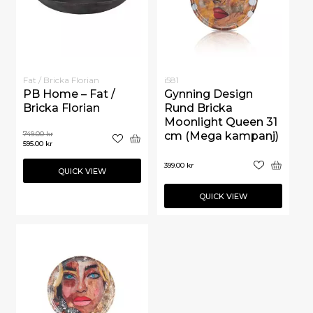
Fat / Bricka Florian
i581
PB Home – Fat /
Gynning Design
Bricka Florian
Rund Bricka
Moonlight Queen 31
749.00
kr
cm (Mega kampanj)
595.00
kr
399.00
kr
QUICK VIEW
QUICK VIEW