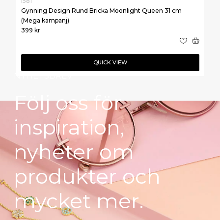
i581
Gynning Design Rund Bricka Moonlight Queen 31 cm
(Mega kampanj)
399
kr
QUICK VIEW
NYHETSBREV
Följ oss för
inspiration,
nyheter om
produkter och
mycket mer.