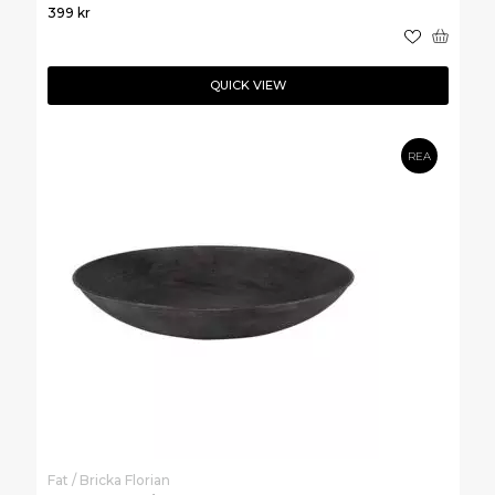
399
kr
QUICK VIEW
REA
Fat / Bricka Florian