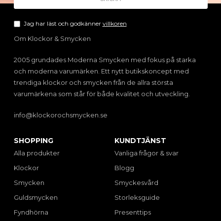
Jag har läst och godkänner
villkoren
Om Klockor & Smycken
2005 grundades Moderna Smycken med fokus på starka
och moderna varumärken. Ett nytt butikskoncept med
trendiga klockor och smycken från de allra största
varumärkena som står för både kvalitet och utveckling.
info@klockorochsmycken.se
SHOPPING
KUNDTJÄNST
Alla produkter
Vanliga frågor & svar
Klockor
Blogg
Smycken
Smyckesvård
Guldsmycken
Storleksguide
Fyndhörna
Presenttips