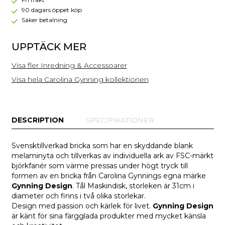
cm
allkonstnär och satsar även på glaskonst, och all hennes
(Mega
90 dagars öppet köp
design genomsyras av hennes många talanger. Hon
kampanj)
Säker betalning
slutar aldrig att förvåna och tar varje tillfälle i akt att
utveckla sin kreativitet genom sina smycken och konst i
UPPTÄCK MER
spännande material.
Visa fler Inredning & Accessoarer
Visa hela Carolina Gynning kollektionen
DESCRIPTION
SPECIFIKATIONER
Svensktillverkad bricka som har en skyddande blank
melaminyta och tillverkas av individuella ark av FSC-märkt
björkfanér som värme pressas under högt tryck till
formen av en bricka från Carolina Gynnings egna märke
Gynning Design
. Tål Maskindisk, storleken är 31cm i
diameter och finns i två olika storlekar.
Design med passion och kärlek för livet.
Gynning Design
är känt för sina färgglada produkter med mycket känsla