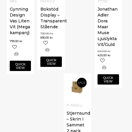
i586
NM1002
27752
Gynning
Bokstöd
Jonathan
Design
Display –
Adler
Vas Liten
Transparent
Dora
Vit (Mega
Stående
Maar
kampanj)
Muse
795.00
kr
695.00
kr
Ljuslykta
799.00
kr
Vit/Guld
620.00
kr
425.00
kr
QUICK
VIEW
QUICK
VIEW
QUICK
VIEW
SALE
P-5352Ly
Stjernsund
– Skrin i
Sammet
2 pack