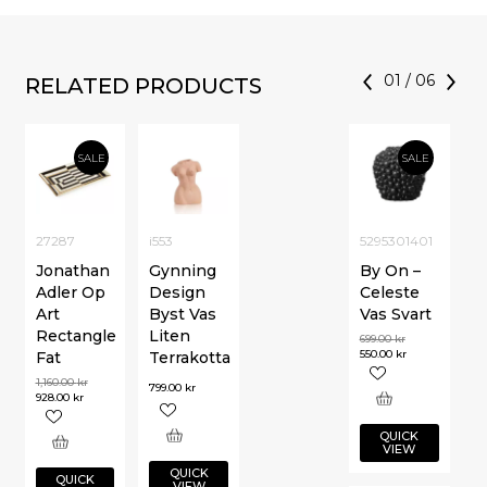
01
/
06
RELATED PRODUCTS
SALE
SALE
27287
i553
5295301401
Jonathan
Gynning
By On –
Adler Op
Design
Celeste
Art
Byst Vas
Vas Svart
Rectangle
Liten
699.00
kr
550.00
kr
Fat
Terrakotta
1,160.00
kr
799.00
kr
928.00
kr
QUICK
VIEW
QUICK
QUICK
VIEW