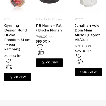
i563
Fat / Bricka Florian
27752
Gynning
PB Home – Fat
Jonathan Adler
Design Rund
/ Bricka Florian
Dora Maar
Bricka
Muse Ljuslykta
749.00
kr
Freedom 31 cm
Vit/Guld
595.00
kr
(Mega
620.00
kr
kampanj)
425.00
kr
399.00
kr
QUICK VIEW
QUICK VIEW
QUICK VIEW