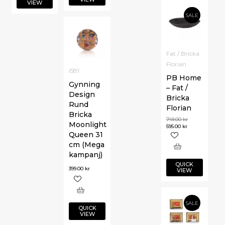
VIEW
SALE
Fat / Bricka
Florian
i581
PB Home
Gynning
– Fat /
Design
Bricka
Rund
Florian
Bricka
749.00
kr
Moonlight
595.00
kr
Queen 31
cm (Mega
kampanj)
QUICK
399.00
kr
VIEW
SALE
QUICK
VIEW