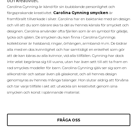
och kreativitet.
Carolina Gynning är känd för sin bubblande personlighet och
färgsprakande kreativitet.
Carolina Gynning smycken
är
framförallt tillverkade i silver. Carolina har en baktanke med sin design
och vill att du som bärare ska ta del av hennes känsla för smycket och
designen. Carolina använder ofta fjärilen som är en symbol för glädje,
lycka och själen. De smycken du kan finna i Carolina Gynnings
kollektioner är halsband, ringar, örhängen, armband m.m. De bidrar
alla med en dos kvinnlighet och har samtidigt en enkelhet som gör
att de kan bäras av alla kvinnor, vid alla tillfällen. Gynning har dock
inte velat begränsa sig till vuxna, utan har även sett till att ta fram en
rad smyckes modeller för barn. Carolina Gynning själv ser sig som en
allkonstnär och satsar även på glaskonst, och all hennes design
genomsyras av hennes många talanger. Hon slutar aldrig att förvåna
och tar varje tillfälle i akt att utveckla sin kreativitet genom sina
smycken och konst i spännande material.
FRÅGA OSS