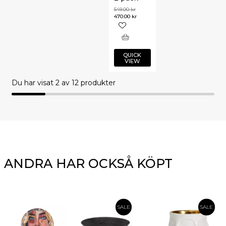
549.00
kr
470.00
kr
QUICK
VIEW
Du har visat
2
av 12 produkter
ANDRA HAR OCKSÅ KÖPT
SALE
SALE