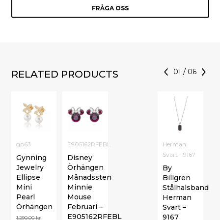
FRÅGA OSS
01
/
06
RELATED PRODUCTS
gp63
E905162RFEBL
Herman
Svart - 9167
Gynning
Disney
Jewelry
Örhängen
By
Ellipse
Månadssten
Billgren
Mini
Minnie
Stålhalsband
Pearl
Mouse
Herman
Örhängen
Februari –
Svart –
E905162RFEBL
9167
1,290.00
kr