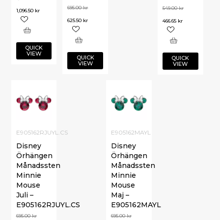
695.00
kr
549.00
kr
1,096.50
kr
625.50
kr
466.65
kr
QUICK
VIEW
QUICK
QUICK
VIEW
VIEW
E905162RJUYL.CS
E905162MAYL
Disney
Disney
Örhängen
Örhängen
Månadssten
Månadssten
Minnie
Minnie
Mouse
Mouse
Juli –
Maj –
E905162RJUYL.CS
E905162MAYL
695.00
kr
695.00
kr