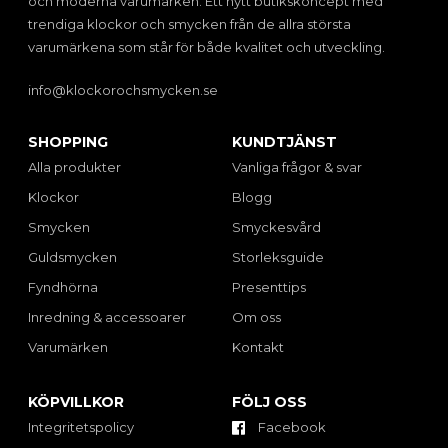
och moderna varumärken. Ett nytt butikskoncept med
trendiga klockor och smycken från de allra största
varumärkena som står för både kvalitet och utveckling.
info@klockorochsmycken.se
SHOPPING
KUNDTJÄNST
Alla produkter
Vanliga frågor & svar
Klockor
Blogg
Smycken
Smyckesvård
Guldsmycken
Storleksguide
Fyndhörna
Presenttips
Inredning & accessoarer
Om oss
Varumärken
Kontakt
KÖPVILLKOR
FÖLJ OSS
Integritetspolicy
Facebook