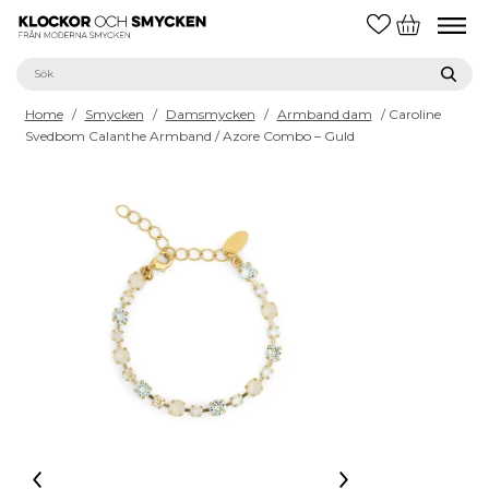
Home
/
Smycken
/
Damsmycken
/
Armband dam
/ Caroline
Svedbom Calanthe Armband / Azore Combo – Guld