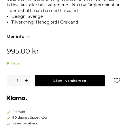
tidlösa kristaller hela vägen runt. Nu i ny färgkombination
– perfekt att matcha med halsband.
Design: Sverige
Tillverkning: Handgjord i Grekland
Mer info
995.00
kr
I lager
Caroline
-
+
Lägg i varukorgen
Svedbom
Calanthe
Armband
/
Azore
Combo
Fri frakt
-
90 dagars öppet köp
Guld
Säker betalning