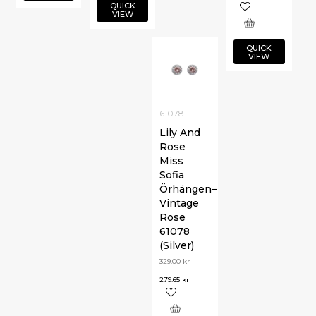
QUICK
VIEW
QUICK
VIEW
61078
Lily And
Rose
Miss
Sofia
Örhängen–
Vintage
Rose
61078
(Silver)
329.00
kr
279.65
kr