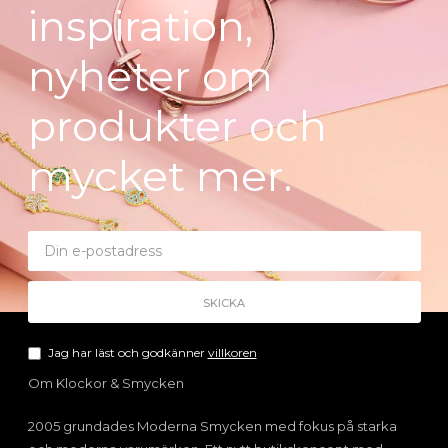
inspiration,
nyheter om
produkter och
mycket mer.
Jag har läst och godkänner
villkoren
Om Klockor & Smycken
2005 grundades Moderna Smycken med fokus på starka