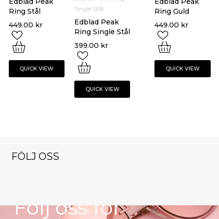
Edblad Peak
Edblad Peak
Single Stål
Ring Stål
Ring Guld
Edblad Peak
449.00
kr
449.00
kr
Ring Single Stål
399.00
kr
QUICK VIEW
QUICK VIEW
QUICK VIEW
FÖLJ OSS
NYHETSBREV
klockorochsmy
klockorochsmy
klockorochsmy
cken
cken
cken
klockorochsmy
klockorochsmy
Nov 9
Okt 13
Dec 1
Följ oss för
cken
cken
Nov 16
Okt 27