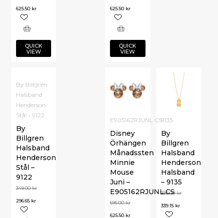
625.50
kr
625.50
kr
QUICK
QUICK
VIEW
VIEW
By Billgren
Halsband
Henderson
Stål - 9122
E905162RJUNL.CS
9135
By
Disney
By
Billgren
Örhängen
Billgren
Halsband
Månadssten
Halsband
Henderson
Minnie
Henderson
Stål –
Mouse
Halsband
9122
Juni –
– 9135
349.00
kr
E905162RJUNL.CS
399.00
kr
296.65
kr
695.00
kr
339.15
kr
625.50
kr