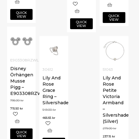
QUICK
QUICK
VIEW
VIEW
QUICK
VIEW
E903308RZWL
Disney
30612
51063
Örhängen
Lily And
Lily And
Musse
Rose
Rose
Pigg –
Grace
Petite
E903308RZWL
Ring –
Victoria
795.00
kr
Silvershade
Armband
–
715.50
kr
549.00
kr
Silvershade
466.65
kr
(Silver)
279.00
kr
QUICK
VIEW
237.15
kr