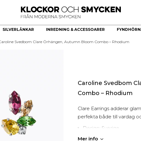
SILVERLÄNKAR
INREDNING & ACCESSOARER
FYNDHÖRN
Caroline Svedbom Clare Örhängen, Autumn Bloom Combo – Rhodium
ÖR
HERRKLOCKOR
HERRSMYCKEN
KÖKSREDSKAP & KÖKARTIKLAR
HÄNGE
Bästsäljare
Armband
Brickor dekoration
Guldhjärta
Quartz
Halsband
Skålar
Guldkors
Smartklocka
Ringar
Fat
Diamantkors
Automatiska herrklockor
Manschettknappar
Kors Cubic Zirconia
Caroline Svedbom C
Smyckesset
Diamanthänge
Combo – Rhodium
Religiösa Symboler
Clare Earrings adderar glamo
BEGAGNADE GULDSMYCKEN
perfekta både till vardag oc
Begagnade halsband
Design: Sverige
Begagnade armband
Tillverkning: Handgjord 
Begagnade Ringar
Mer info