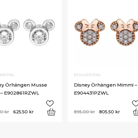
861RZWL
E904431PZWL
ey Örhängen Musse
Disney Örhängen Mimmi –
 – E902861RZWL
E904431PZWL
00
kr
625.50
kr
895.00
kr
805.50
kr