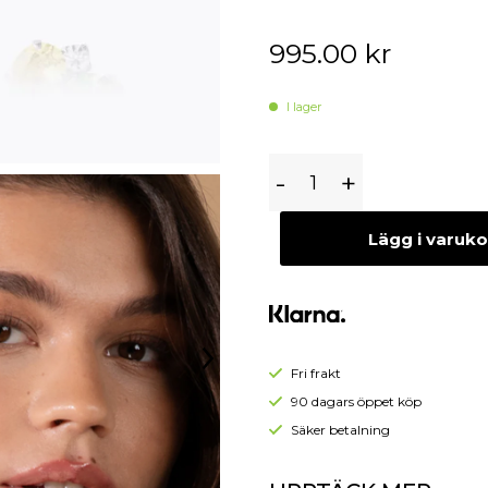
Begagnade Örhängen
Begagnade Hängen
995.00
kr
I lager
Caroline
-
+
Svedbom
Clare
Lägg i varuk
Örhängen,
Autumn
Bloom
Combo
-
Fri frakt
Rhodium
90 dagars öppet köp
Säker betalning