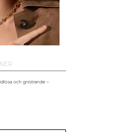
ONER
Tidlösa och gnistrande –