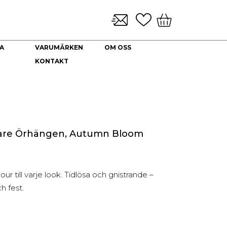
A
VARUMÄRKEN
OM OSS
KONTAKT
KLOCKARMBAND & TILLBEHÖR
NYHETER
DEKORATION
HALSBAND
Brickor dekoration
Guld Collier
Coffee Table Books
Guldkedjor
Doftljus
Prydnadskyddar
lare Örhängen, Autumn Bloom
Kuddfodral
Vaser
Ljuslyktor
ur till varje look. Tidlösa och gnistrande –
Urna
h fest.
i Grekland