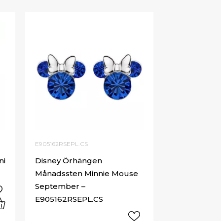
E905162RSEPL.CS
ni
Disney Örhängen
Månadssten Minnie Mouse
September –
E905162RSEPL.CS