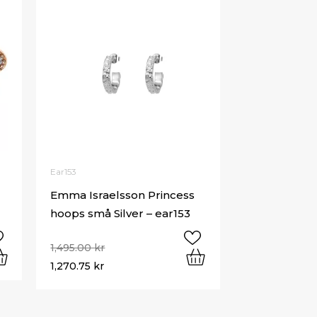
Ear153
Emma Israelsson Princess
hoops små Silver – ear153
1,495.00
kr
1,270.75
kr