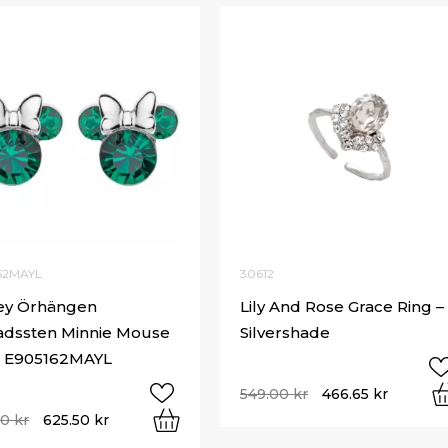
62MAYL
30612
ey Örhängen
Lily And Rose Grace Ring –
dssten Minnie Mouse
Silvershade
– E905162MAYL
549.00
kr
466.65
kr
00
kr
625.50
kr