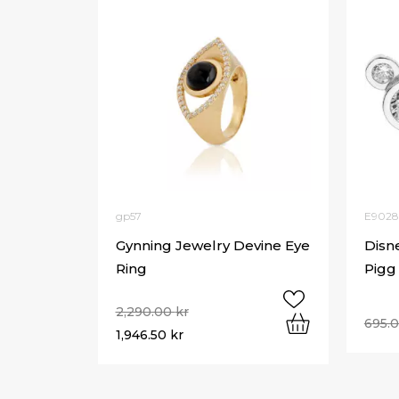
gp57
E902
Gynning Jewelry Devine Eye
Disn
Ring
Pigg
2,290.00
kr
695.
1,946.50
kr