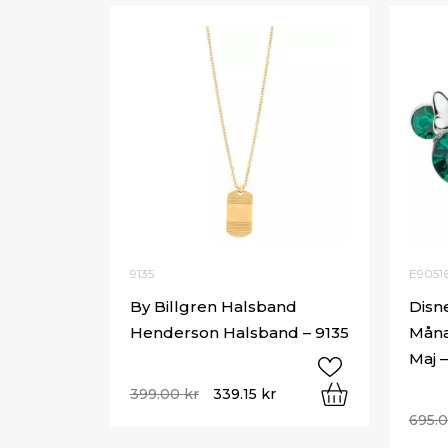
9135
E9051
By Billgren Halsband
Disn
Henderson Halsband – 9135
Måna
Maj 
399.00
kr
339.15
kr
695.