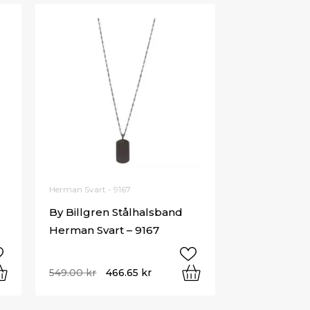
Herman Svart - 9167
By Billgren Stålhalsband
Herman Svart – 9167
549.00
kr
466.65
kr