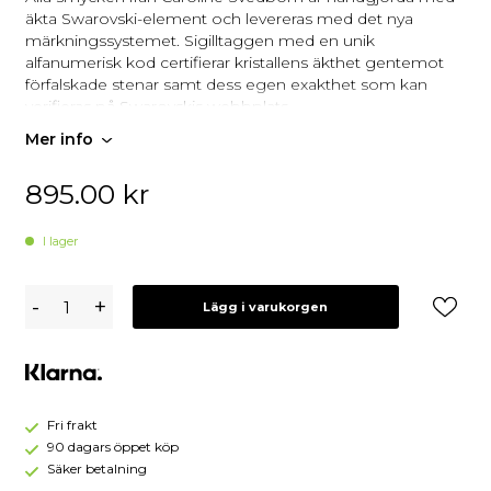
äkta Swarovski-element och levereras med det nya
märkningssystemet. Sigilltaggen med en unik
alfanumerisk kod certifierar kristallens äkthet gentemot
förfalskade stenar samt dess egen exakthet som kan
verifieras på Swarovskis webbplats.
Vårt Mini Drop Halsband har en Swarovski-kristall
Mer info
hängande på en 50 cm lång kedja i sterlingsilver
(guldpläterad eller rodiumpläterad efter ditt val). Storlek på
895.00
kr
droppen är 14×10 mm. Detta halsband är en perfekt detalj
för varje tillfälle.
I lager
50 cm kedja
Rodiumpläterad
Caroline
-
+
Tillverkad med Swarovski-kristaller
Lägg i varukorgen
Svedbom
Nickeltestad
Halsband
Levereras i vår signatursmyckesask
Mini
Designad i Sverige, handgjord i Grekland
Drop
Graverad logotyp på baksidan
Chrysolite
(Rhodium)
Fri frakt
90 dagars öppet köp
Säker betalning