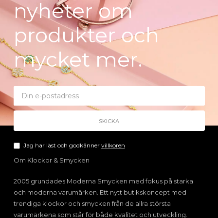
nyheter om
produkter och
mycket mer.
Jag har läst och godkänner
villkoren
Om Klockor & Smycken
2005 grundades Moderna Smycken med fokus på starka
och moderna varumärken. Ett nytt butikskoncept med
trendiga klockor och smycken från de allra största
varumärkena som står för både kvalitet och utveckling.