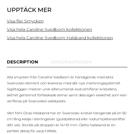
UPPTÄCK MER
Visa fler Smycken
Visa hela Caroline Svedbom kollektionen
Visa hela Caroline Svedbom Halsband kollektionen
DESCRIPTION
SPECIFIKATIONER
Alla smycken från Caroline Svedbom är handgjorda med äkta
Swarovski-element och levereras med det nya märkningssystemet.
Sigilltaggen med en unik alfanumerisk kod certifierar kristallens
äkthet gentemot förfalskade stenar samt dess egen exakthet som kan
verifieras på Swarovskis webbplats.
Vårt Mini Drop Halsband har en Swarovski-kristall hängande på en 50
cm lång kedja i sterlingsilver (guldpläterad eller rodiumpläterad efter
ditt val). Storlek på droppen är 14×10 mm. Detta halsband är en
perfekt detalj för varje tillfälle.