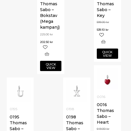
Thomas
Thomas
Sabo –
Sabo –
Bokstav
Key
(Mega
599.00
kr
kampanj)
539.10
kr
225.00
kr
202.50
kr
QUICK
VIEW
QUICK
VIEW
0016
0016
0195
0198
Thomas
Sabo –
0195
0198
Heart
Thomas
Thomas
Sabo –
Sabo –
649.00
kr