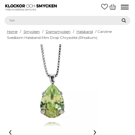
Home
/
Smycken
/
Damsmycken
/
Halsband
/ Caroline
Svedbom Halsband Mini Drop Chrysolite (Rhodium)