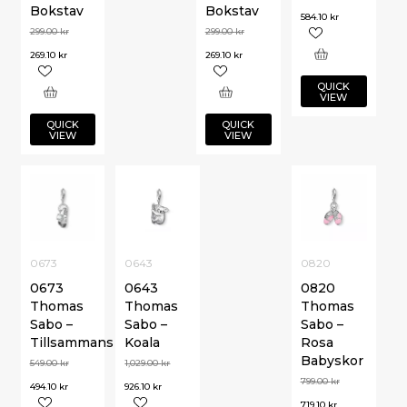
Bokstav
Bokstav
584.10
kr
299.00
kr
299.00
kr
269.10
kr
269.10
kr
QUICK
VIEW
QUICK
QUICK
VIEW
VIEW
0673
0643
0820
0673
0643
0820
Thomas
Thomas
Thomas
Sabo –
Sabo –
Sabo –
Tillsammans
Koala
Rosa
Babyskor
549.00
kr
1,029.00
kr
799.00
kr
494.10
kr
926.10
kr
719.10
kr