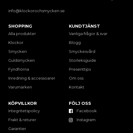
info@klockorochsmycken.se
SHOPPING
KUNDTJÄNST
Alla produkter
Vanliga frågor & svar
Klockor
Blogg
Smycken
Smyckesvård
Guldsmycken
Storleksguide
Fyndhörna
Presenttips
Inredning & accessoarer
Om oss
Varumärken
Kontakt
KÖPVILLKOR
FÖLJ OSS
Integritetspolicy
Facebook
Frakt & returer
Instagram
Garantier