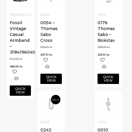
JF84196040
0054
0176
Fossil
0054 –
0176
Vintage
Thomas
Thomas
Casual
Sabo
Sabo –
Armband
Cross
Bokstav
–
519.00
kr
299.00
kr
JF84196040
467.10
kr
269.10
kr
540.00
kr
486.00
kr
QUICK
QUICK
VIEW
VIEW
QUICK
VIEW
SALE
0243
0010
0243
0010