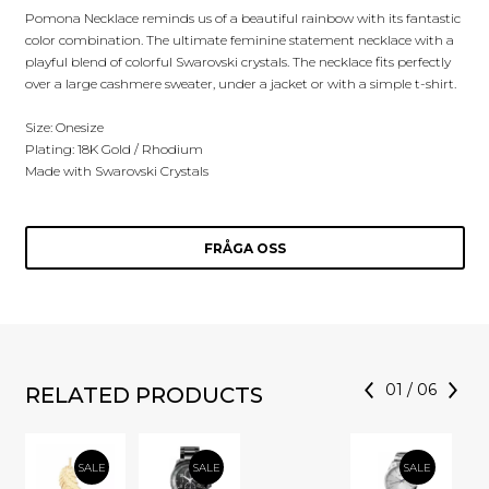
Pomona Necklace reminds us of a beautiful rainbow with its fantastic
color combination. The ultimate feminine statement necklace with a
playful blend of colorful Swarovski crystals. The necklace fits perfectly
over a large cashmere sweater, under a jacket or with a simple t-shirt.
Size: Onesize
Plating: 18K Gold / Rhodium
Made with Swarovski Crystals
FRÅGA OSS
01
/
06
RELATED PRODUCTS
SALE
SALE
SALE