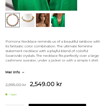
Pomona Necklace reminds us of a beautiful rainbow with
its fantastic color combination. The ultimate feminine
statement necklace with a playful blend of colorful
Swarovski crystals. The necklace fits perfectly over a large
cashmere sweater, under a jacket or with a simple t-shirt.
Size: Onesize
Plating: 18K Gold / Rhodium
Mer info
Made with Swarovski Crystals
2,549.00
kr
2,995.00
kr
I lager