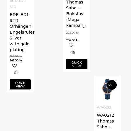
ERE-ER1-
Thomas
STR
Sabo –
Bokstav
ERE-ER1-
(Mega
STR
kampanj)
Örhängen
Engelsrufer
225.00
kr
Silver
202.50
kr
with gold
plating
690.00
kr
349.00
kr
QUICK
VIEW
QUICK
SALE
VIEW
WA0212
WA0212
Thomas
Sabo –