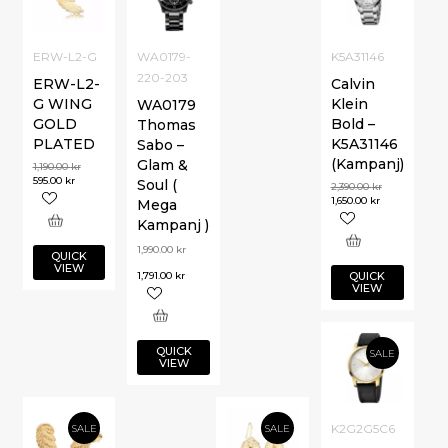
ERW-L2-G
WA0179-
K5A31146
220-203
ERW-L2-
Calvin
G WING
Klein
WA0179
GOLD
Bold –
Thomas
PLATED
K5A31146
Sabo –
(Kampanj)
Glam &
1,190.00
kr
595.00
kr
Soul (
2,390.00
kr
1,650.00
kr
Mega
Kampanj )
1,990.00
kr
QUICK
VIEW
1,791.00
kr
QUICK
VIEW
QUICK
SALE
VIEW
K2G2G5C6
SALE
SALE