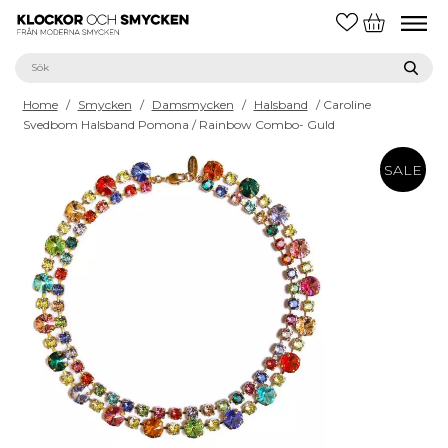
Home
/
Smycken
/
Damsmycken
/
Halsband
/ Caroline
Svedbom Halsband Pomona / Rainbow Combo- Guld
SALE