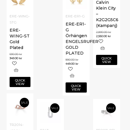
Calvin
Klein City
–
ERE-WING-
ERE-ER1-G
K2G2G5C6
STG
ERE-ER1-
(Kampanj)
G
ERE-
2,890.00
kr
Örhängen
WING-ST
2,550.00
kr
ENGELSRUFER
Gold
GOLD
Plated
PLATED
690.00
kr
QUICK
349.00
kr
890.00
kr
VIEW
449.00
kr
QUICK
VIEW
QUICK
VIEW
SALE
SALE
SALE
TR2014-