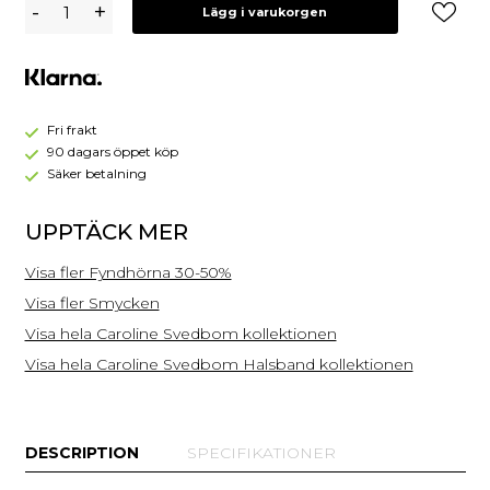
Caroline
-
+
Lägg i varukorgen
Svedbom
Halsband
Pomona
/
Rainbow
Combo-
Fri frakt
Guld
90 dagars öppet köp
Säker betalning
UPPTÄCK MER
Visa fler Fyndhörna 30-50%
Visa fler Smycken
Visa hela Caroline Svedbom kollektionen
Visa hela Caroline Svedbom Halsband kollektionen
DESCRIPTION
SPECIFIKATIONER