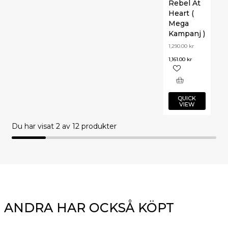
Rebel At
Heart (
Mega
Kampanj )
1,290.00
kr
1,161.00
kr
QUICK
VIEW
Du har visat
2
av 12 produkter
ANDRA HAR OCKSÅ KÖPT