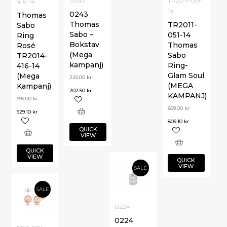
0243
TR2011-051-
416-14
14
0243
Thomas
Thomas
TR2011-
Sabo
Sabo –
051-14
Ring
Bokstav
Thomas
Rosé
(Mega
Sabo
TR2014-
kampanj)
Ring-
416-14
Glam Soul
(Mega
225.00
kr
(MEGA
Kampanj)
202.50
kr
KAMPANJ)
699.00
kr
899.00
kr
629.10
kr
809.10
kr
QUICK
VIEW
QUICK
VIEW
QUICK
VIEW
SALE
SALE
0224
0224