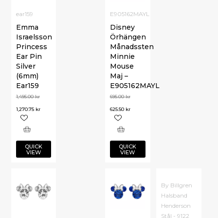
ear159
E905162MAYL
Emma
Disney
Israelsson
Örhängen
Princess
Månadssten
Ear Pin
Minnie
Silver
Mouse
(6mm)
Maj –
Ear159
E905162MAYL
1,495.00
kr
695.00
kr
1,270.75
kr
625.50
kr
QUICK
QUICK
VIEW
VIEW
By Billgren
Halsband
Henderson
Stål - 9122