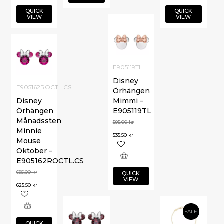
QUICK
QUICK
VIEW
VIEW
E905119TL
Disney
E905162ROCTL.CS
Örhängen
Disney
Mimmi –
Örhängen
E905119TL
Månadssten
595.00
kr
Minnie
535.50
kr
Mouse
Oktober –
E905162ROCTL.CS
695.00
kr
QUICK
VIEW
625.50
kr
SALE
QUICK