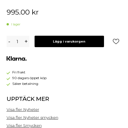
995.00
kr
I lager
Caroline
-
+
Lägg i varukorgen
Svedbom
Ismara
Armband
/
Pearl
(Guld)
Fri frakt
90 dagars öppet köp
Säker betalning
UPPTÄCK MER
Visa fler Nyheter
Visa fler Nyheter smycken
Visa fler Smycken