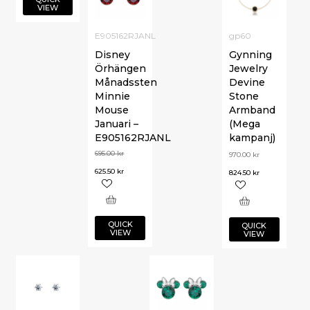
VIEW
E905162RJANL
gp60
Disney
Gynning
Örhängen
Jewelry
Månadssten
Devine
Minnie
Stone
Mouse
Armband
Januari –
(Mega
E905162RJANL
kampanj)
695.00
kr
970.00
kr
625.50
kr
824.50
kr
QUICK
QUICK
VIEW
VIEW