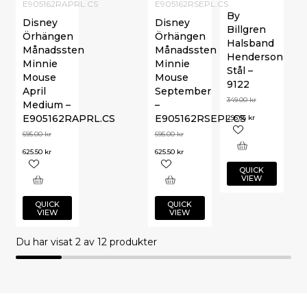
E905162RAPRL.CS
E905162RSEPL.CS
By
Disney
Disney
Billgren
Örhängen
Örhängen
Halsband
Månadssten
Månadssten
Henderson
Minnie
Minnie
Stål –
Mouse
Mouse
9122
April
September
349.00
kr
Medium –
–
E905162RAPRL.CS
E905162RSEPL.CS
296.65
kr
695.00
kr
695.00
kr
625.50
kr
625.50
kr
QUICK
VIEW
QUICK
QUICK
VIEW
VIEW
Du har visat
2
av 12 produkter