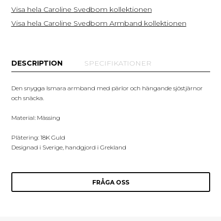
Visa hela Caroline Svedbom kollektionen
Visa hela Caroline Svedbom Armband kollektionen
DESCRIPTION
SPECIFIKATIONER
Den snygga Ismara armband med pärlor och hängande sjöstjärnor
och snäcka.
Material: Mässing
Plätering: 18K Guld
Designad i Sverige, handgjord i Grekland
FRÅGA OSS