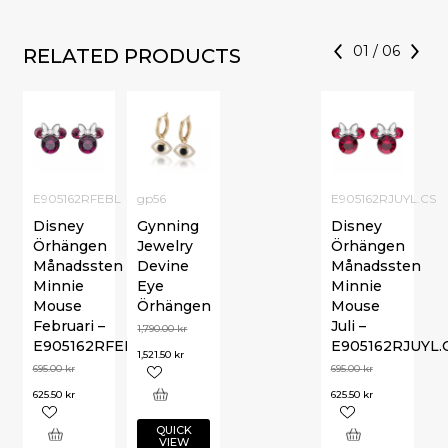
01
/
06
RELATED PRODUCTS
E905162RFEBL
gp56
E905162RJUYL.CS
Disney
Gynning
Disney
Örhängen
Jewelry
Örhängen
Månadssten
Devine
Månadssten
Minnie
Eye
Minnie
Mouse
Örhängen
Mouse
Februari –
Juli –
1,790.00
kr
E905162RFEBL
E905162RJUYL.
1,521.50
kr
695.00
kr
695.00
kr
625.50
kr
625.50
kr
QUICK
VIEW