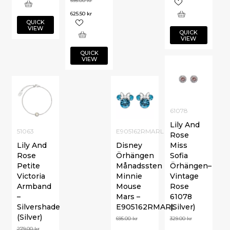
695.00
kr
625.50
kr
QUICK
VIEW
QUICK
VIEW
QUICK
VIEW
61078
Lily And
51063
E905162RMARL
Rose
Lily And
Disney
Miss
Rose
Örhängen
Sofia
Petite
Månadssten
Örhängen–
Victoria
Minnie
Vintage
Armband
Mouse
Rose
–
Mars –
61078
Silvershade
E905162RMARL
(Silver)
(Silver)
695.00
kr
329.00
kr
279.00
kr