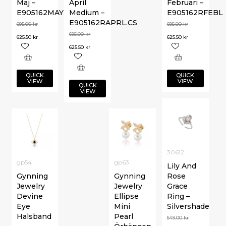
Maj –
April
Februari –
E905162MAYL
Medium –
E905162RFEBL
E905162RAPRL.CS
695.00
kr
695.00
kr
695.00
kr
625.50
kr
625.50
kr
625.50
kr
QUICK
QUICK
VIEW
VIEW
QUICK
VIEW
30612
gp54
gp63
Lily And
Gynning
Gynning
Rose
Jewelry
Jewelry
Grace
Devine
Ellipse
Ring –
Eye
Mini
Silvershade
Halsband
Pearl
549.00
kr