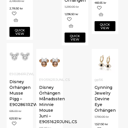
Örhängen
2,490.00
kr
466.65
kr
1,290.00
kr
2,116.50
kr
1,096.50
kr
QUICK
VIEW
QUICK
VIEW
QUICK
VIEW
E902861RZWL
E905162RJUNL.CS
gp56
Disney
Örhängen
Disney
Gynning
Musse
Örhängen
Jewelry
Pigg –
Månadssten
Devine
E902861RZWL
Minnie
Eye
Mouse
Örhängen
695.00
kr
Juni –
1,790.00
kr
625.50
kr
E905162RJUNL.CS
1,521.50
kr