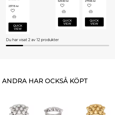
625.50
kr
279.65
kr
237.15
kr
QUICK
QUICK
VIEW
VIEW
QUICK
VIEW
Du har visat
2
av 12 produkter
ANDRA HAR OCKSÅ KÖPT