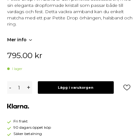
sin eleganta dropformade kristall som passar både till
vardags och fest. Detta vackra armband kan du enkelt
matcha med ett par Petite Drop örhängen, halsband och
ring.
Storlek: Justerbar
Plätering: 18K Guld/Rhodium
Mer info
Designad i Sverige, handgjord i Grekland
795.00
kr
I lager
Caroline
-
+
Lägg i varukorgen
Svedbom
Petite
Drop
Armband/
Lapis
(Rhodium)
Fri frakt
90 dagars öppet köp
Säker betalning