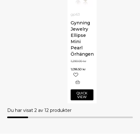
gp63
Gynning
Jewelry
Ellipse
Mini
Pearl
Örhängen
1,290.00
kr
1,096.50
kr
QUICK
VIEW
Du har visat
2
av 12 produkter