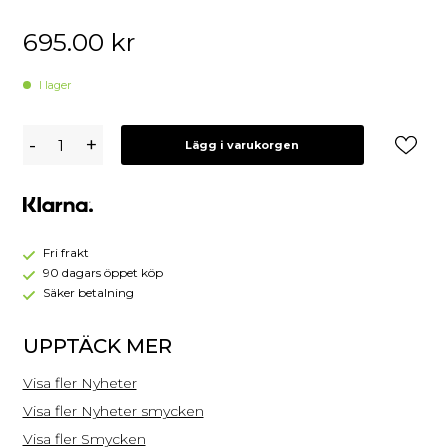
695.00
kr
I lager
Caroline
-
+
Lägg i varukorgen
Svedbom
Seascape
Ring
/
Crystal
-
Fri frakt
Guld
90 dagars öppet köp
Säker betalning
UPPTÄCK MER
Visa fler Nyheter
Visa fler Nyheter smycken
Visa fler Smycken