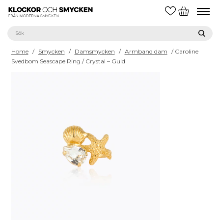
Home
/
Smycken
/
Damsmycken
/
Armband dam
/ Caroline
Svedbom Seascape Ring / Crystal – Guld