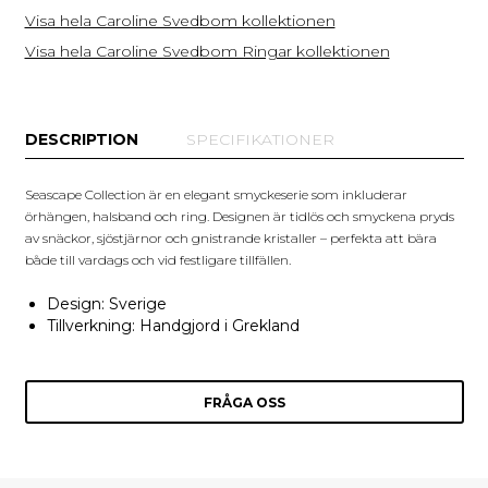
Visa hela Caroline Svedbom kollektionen
Visa hela Caroline Svedbom Ringar kollektionen
DESCRIPTION
SPECIFIKATIONER
Seascape Collection är en elegant smyckeserie som inkluderar
örhängen, halsband och ring. Designen är tidlös och smyckena pryds
av snäckor, sjöstjärnor och gnistrande kristaller – perfekta att bära
både till vardags och vid festligare tillfällen.
Design: Sverige
Tillverkning: Handgjord i Grekland
FRÅGA OSS