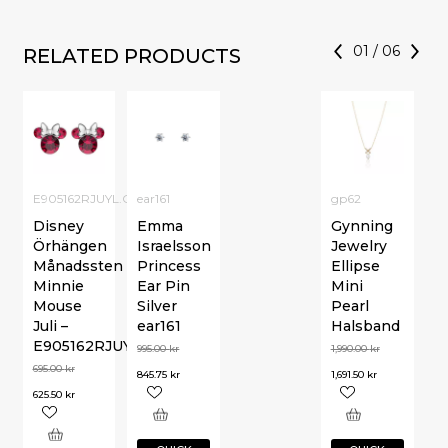
01
/
06
RELATED PRODUCTS
E905162RJUYL.CS
ear161
gp62
Disney
Emma
Gynning
Örhängen
Israelsson
Jewelry
Månadssten
Princess
Ellipse
Minnie
Ear Pin
Mini
Mouse
Silver
Pearl
Juli –
ear161
Halsband
E905162RJUYL.CS
995.00
kr
1,990.00
kr
695.00
kr
845.75
kr
1,691.50
kr
625.50
kr