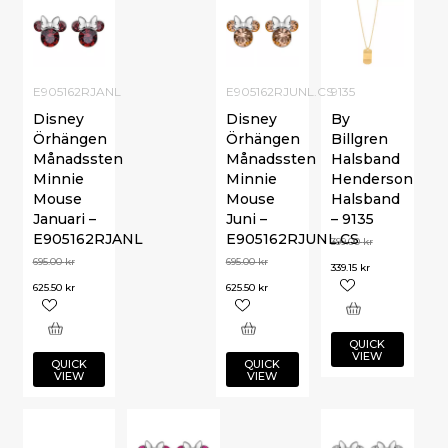
E905162RJANL
E905162RJUNL.CS
9135
Disney
Disney
By
Örhängen
Örhängen
Billgren
Månadssten
Månadssten
Halsband
Minnie
Minnie
Henderson
Mouse
Mouse
Halsband
Januari –
Juni –
– 9135
E905162RJANL
E905162RJUNL.CS
399.00
kr
695.00
kr
695.00
kr
339.15
kr
625.50
kr
625.50
kr
QUICK
VIEW
QUICK
QUICK
VIEW
VIEW