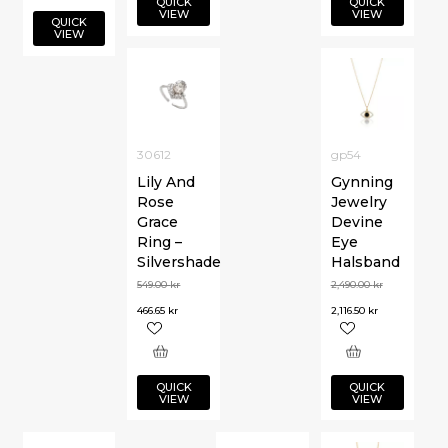
QUICK
QUICK
VIEW
VIEW
QUICK
VIEW
30612
gp54
Lily And
Gynning
Rose
Jewelry
Grace
Devine
Ring –
Eye
Silvershade
Halsband
549.00
kr
2,490.00
kr
466.65
kr
2,116.50
kr
QUICK
QUICK
VIEW
VIEW