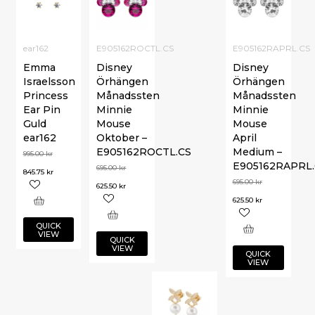
ear162
E905162ROCTL.CS
E905162RAPRL.CS
Emma
Disney
Disney
Israelsson
Örhängen
Örhängen
Princess
Månadssten
Månadssten
Ear Pin
Minnie
Minnie
Guld
Mouse
Mouse
ear162
Oktober –
April
E905162ROCTL.CS
Medium –
995.00
kr
E905162RAPRL.
695.00
kr
845.75
kr
695.00
kr
625.50
kr
625.50
kr
QUICK
VIEW
QUICK
VIEW
QUICK
VIEW