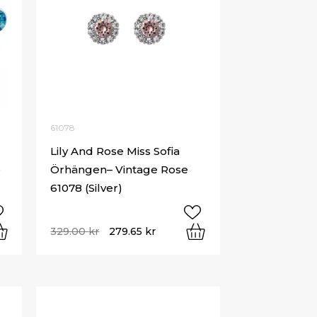
61078
Lily And Rose Miss Sofia
e
Örhängen– Vintage Rose
61078 (Silver)
329.00
kr
279.65
kr