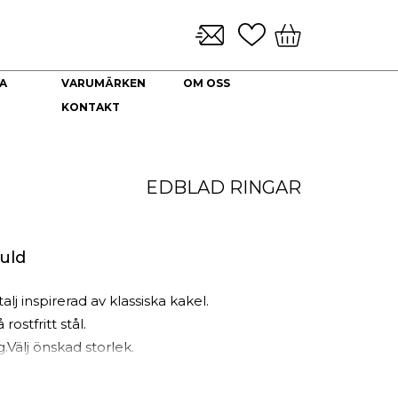
A
VARUMÄRKEN
OM OSS
KONTAKT
KLOCKARMBAND & TILLBEHÖR
NYHETER
DEKORATION
HALSBAND
Brickor dekoration
Guld Collier
EDBLAD
RINGAR
Coffee Table Books
Guldkedjor
Doftljus
Prydnadskyddar
Kuddfodral
uld
Vaser
Ljuslyktor
 inspirerad av klassiska kakel.
Urna
ostfritt stål.
.Välj önskad storlek.