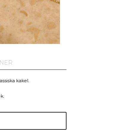
ONER
ssiska kakel.
k.