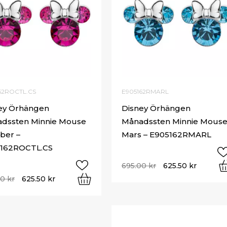
62ROCTL.CS
E905162RMARL
ey Örhängen
Disney Örhängen
dssten Minnie Mouse
Månadssten Minnie Mous
ber –
Mars – E905162RMARL
162ROCTL.CS
695.00
kr
625.50
kr
00
kr
625.50
kr