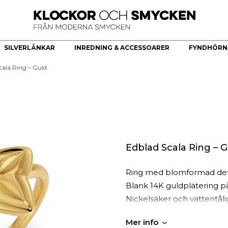
SILVERLÄNKAR
INREDNING & ACCESSOARER
FYNDHÖRN
cala Ring – Guld
ÖR
HERRKLOCKOR
HERRSMYCKEN
KÖKSREDSKAP & KÖKARTIKLAR
HÄNGE
Bästsäljare
Armband
Brickor dekoration
Guldhjärta
Quartz
Halsband
Skålar
Guldkors
Smartklocka
Ringar
Fat
Diamantkors
Automatiska herrklockor
Manschettknappar
Kors Cubic Zirconia
Smyckesset
Diamanthänge
Edblad Scala Ring – G
Religiösa Symboler
Ring med blomformad detalj
BEGAGNADE GULDSMYCKEN
Blank 14K guldplätering på r
Begagnade halsband
Nickelsäker och vattentålig
Begagnade armband
Begagnade Ringar
Mer info