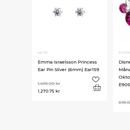
ear159
E9051
Emma Israelsson Princess
Disn
Ear Pin Silver (6mm) Ear159
Måna
Okto
1,495.00
kr
E905
1,270.75
kr
695.