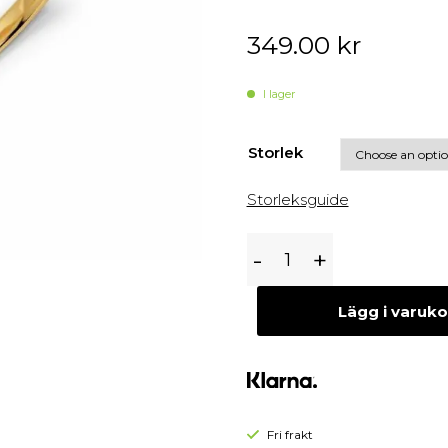
Begagnade Örhängen
Begagnade Hängen
349.00
kr
I lager
Storlek
Storleksguide
Edblad
-
+
Scala
Ring
Lägg i varuk
-
Guld
Fri frakt