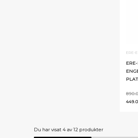
ERE-E
ERE-
ENG
PLA
890.
449.
Du har visat
4
av 12 produkter