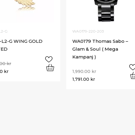
L2-G
WA0179-220-203
-L2-G WING GOLD
WA0179 Thomas Sabo –
TED
Glam & Soul ( Mega
Kampanj )
.00
kr
00
kr
1,990.00
kr
1,791.00
kr