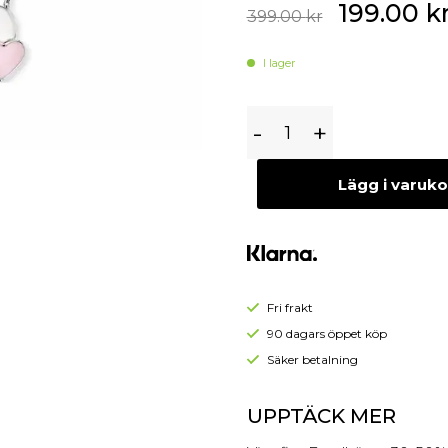
199.00
k
Begagnade Örhängen
399.00
kr
Begagnade Hängen
I lager
Engelsrufer
-
+
Barn-
Halsband
Lägg i varuk
HEN-
13-
HEARTS
Fri frakt
90 dagars öppet köp
Säker betalning
UPPTÄCK MER