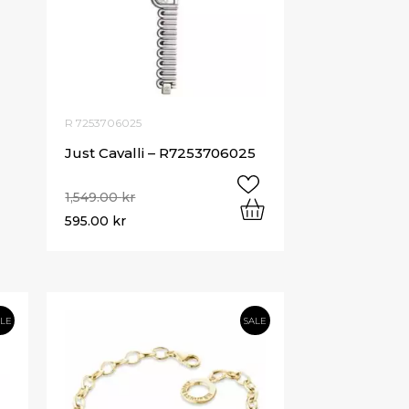
R 7253706025
Just Cavalli – R7253706025
1,549.00
kr
595.00
kr
ALE
SALE