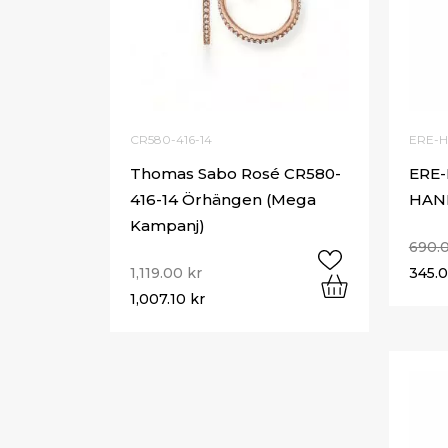
CR580-416-14
ERE-
Thomas Sabo Rosé CR580-
ERE
416-14 Örhängen (Mega
HAN
Kampanj)
690.
1,119.00
kr
345.
1,007.10
kr