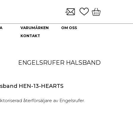
A
VARUMÄRKEN
OM OSS
KONTAKT
KLOCKARMBAND & TILLBEHÖR
NYHETER
DEKORATION
HALSBAND
Brickor dekoration
Guld Collier
ENGELSRUFER
HALSBAND
Coffee Table Books
Guldkedjor
Doftljus
Prydnadskyddar
Kuddfodral
alsband HEN-13-HEARTS
Vaser
Ljuslyktor
oriserad återförsäljare av Engelsrufer.
Urna