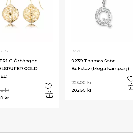
R1-G
0239
ER1-G Örhängen
0239 Thomas Sabo –
ELSRUFER GOLD
Bokstav (Mega kampanj)
TED
225.00
kr
00
kr
202.50
kr
00
kr