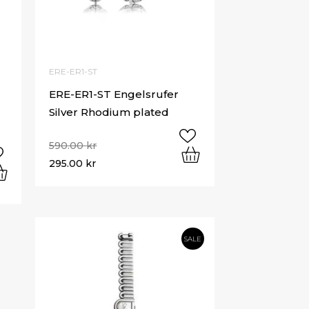
ERE-ER1-ST
ERE-ER1-ST Engelsrufer
Silver Rhodium plated
590.00
kr
295.00
kr
SALE