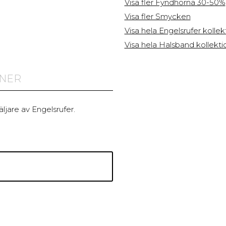
Visa fler Fyndhörna 30-50%
Visa fler Smycken
Visa hela Engelsrufer kolle
Visa hela Halsband kollekt
ONER
ljare av Engelsrufer.