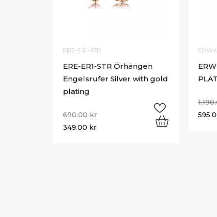
ERE-ER1-STR
ERW-
ERE-ER1-STR Örhängen
ERW
Engelsrufer Silver with gold
PLA
plating
1,190
690.00
kr
595.
349.00
kr