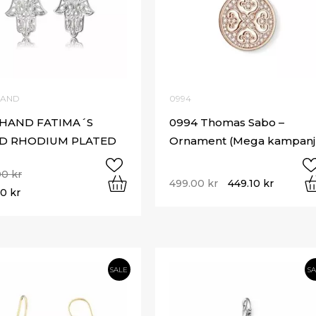
HAND
0994
-HAND FATIMA´S
0994 Thomas Sabo –
D RHODIUM PLATED
Ornament (Mega kampanj
00
kr
499.00
kr
449.10
kr
00
kr
SALE
S