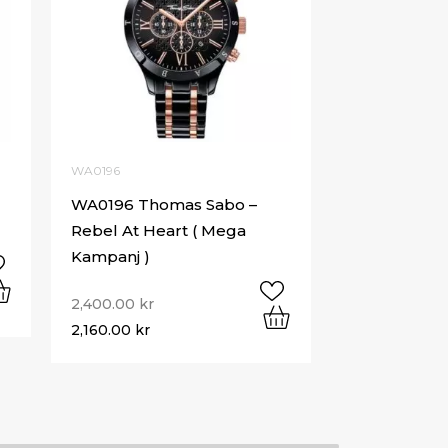
WA0196
WA0196 Thomas Sabo –
Rebel At Heart ( Mega
Kampanj )
2,400.00
kr
2,160.00
kr