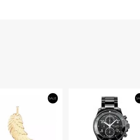
SALE
S