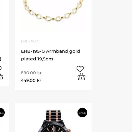
ERB-195-G
ERB-195-G Armband gold
)
plated 19,5cm
890.00
kr
449.00
kr
ALE
SALE