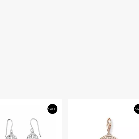
SALE
S