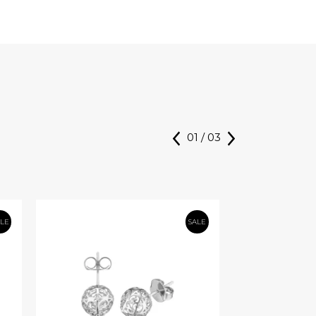
01
/
03
ALE
SALE