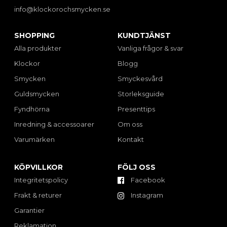
info@klockorochsmycken.se
SHOPPING
KUNDTJÄNST
Alla produkter
Vanliga frågor & svar
Klockor
Blogg
Smycken
Smyckesvård
Guldsmycken
Storleksguide
Fyndhörna
Presenttips
Inredning & accessoarer
Om oss
Varumärken
Kontakt
KÖPVILLKOR
FÖLJ OSS
Integritetspolicy
Facebook
Frakt & returer
Instagram
Garantier
Reklamation