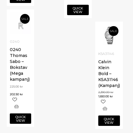
QUICK
VIEW
SALE
SALE
0240
0240
K5A31146
Thomas
Sabo –
Calvin
Bokstav
Klein
(Mega
Bold –
kampanj)
K5A31146
(Kampanj)
225.00
kr
2,390.00
kr
202.50
kr
1,650.00
kr
QUICK
QUICK
VIEW
VIEW