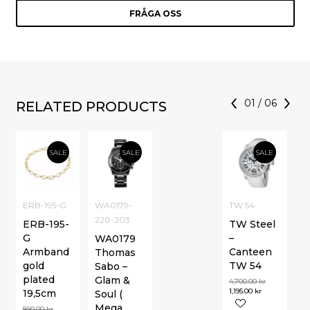
FRÅGA OSS
01
/
06
RELATED PRODUCTS
SALE
SALE
SALE
ERB-195-G
WA0179-
TW 54
220-203
ERB-195-
TW Steel
G
–
WA0179
Armband
Canteen
Thomas
gold
TW 54
Sabo –
plated
Glam &
4,700.00
kr
1,195.00
kr
19,5cm
Soul (
Mega
890.00
kr