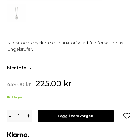
Klockrochsmycken.se är auktoriserad återförsäljare av
Engelsrufer.
Mer info
225.00
kr
449.00
kr
I lager
Engelsrufer
-
+
Lägg i varukorgen
Barn-
Halsband
HEN-
TREE-