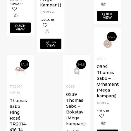
449.00
kr
Kampanj )
1,990.00
kr
QUICK
VIEW
1,791.00
kr
QUICK
VIEW
SALE
QUICK
VIEW
0994
SALE
SALE
0994
Thomas
Sabo –
Ornament
TR2014-
0239
(Mega
416-14
0239
kampanj)
Thomas
Thomas
499.00
kr
Sabo –
Sabo
449.10
kr
Bokstav
Ring
(Mega
Rosé
kampanj)
TR2014-
416-14
225.00
kr