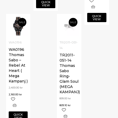
QUICK
VIEW
QUICK
VIEW
SALE
SALE
WA0196
TR2011-051-
14
WA0196
Thomas
TR2011-
Sabo –
051-14
Rebel At
Thomas
Heart (
Sabo
Mega
Ring-
Kampanj )
Glam Soul
(MEGA
2,400.00
kr
KAMPANJ)
2,160.00
kr
899.00
kr
809.10
kr
QUICK
VIEW