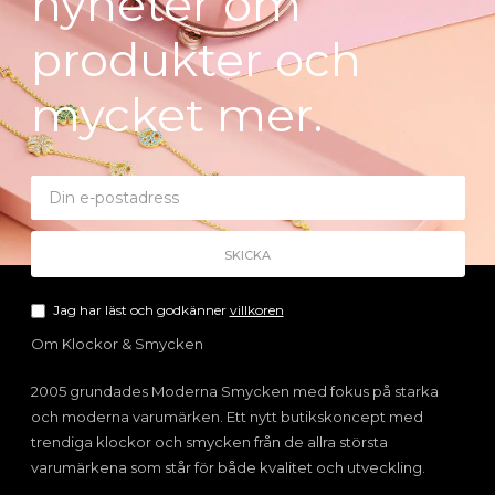
nyheter om
produkter och
mycket mer.
Jag har läst och godkänner
villkoren
Om Klockor & Smycken
2005 grundades Moderna Smycken med fokus på starka
och moderna varumärken. Ett nytt butikskoncept med
trendiga klockor och smycken från de allra största
varumärkena som står för både kvalitet och utveckling.