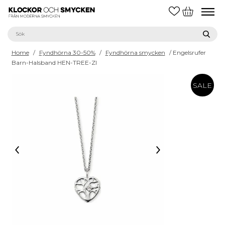
Home
/
Fyndhörna 30-50%
/
Fyndhörna smycken
/ Engelsrufer
Barn-Halsband HEN-TREE-ZI
SALE