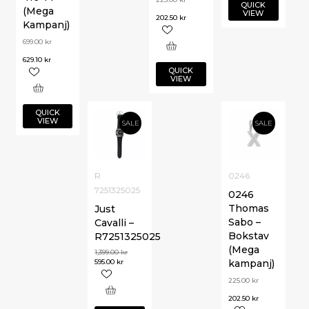
QUICK
(Mega
VIEW
202.50
kr
Kampanj)
699.00
kr
629.10
kr
QUICK
VIEW
QUICK
VIEW
SALE
SALE
R
0246
7251325025
0246
Thomas
Just
Sabo –
Cavalli –
Bokstav
R7251325025
(Mega
1,399.00
kr
595.00
kr
kampanj)
225.00
kr
202.50
kr