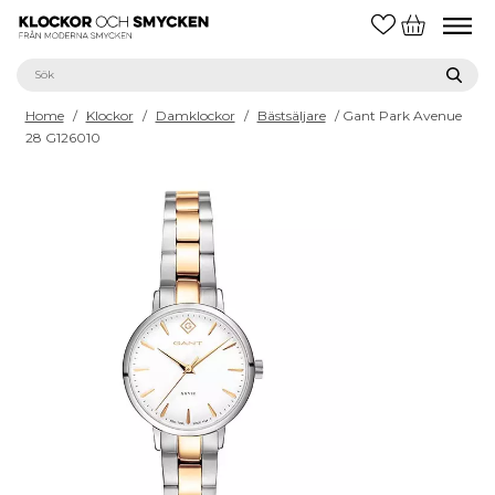
Home
/
Klockor
/
Damklockor
/
Bästsäljare
/ Gant Park Avenue
28 G126010