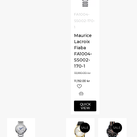
FA1004-
SS002-170-
1
Maurice
Lacroix
Fiaba
FA1004-
SS002-
170-1
13,990.00
kr
11,192.00
kr
QUICK
VIEW
SALE
SALE