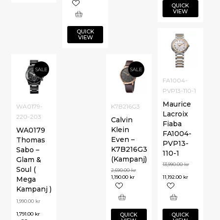
QUICK
VIEW
QUICK
VIEW
SALE
SALE
FA1004-
PVP13-110-1
Maurice
WA0179-
K7B216G3
Lacroix
220-203
Calvin
Fiaba
Klein
WA0179
FA1004-
Even –
Thomas
PVP13-
K7B216G3
Sabo –
110-1
(Kampanj)
Glam &
13,990.00
kr
Soul (
2,690.00
kr
1,190.00
kr
11,192.00
kr
Mega
Kampanj )
1,990.00
kr
1,791.00
kr
QUICK
QUICK