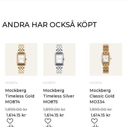
ANDRA HAR OCKSÅ KÖPT
MO874
MO875
MO334
Mockberg
Mockberg
Mockberg
Timeless Gold
Timeless Silver
Classic Gold
MO874
MO875
MO334
1,899.00
kr
1,899.00
kr
1,899.00
kr
1,614.15
kr
1,614.15
kr
1,614.15
kr