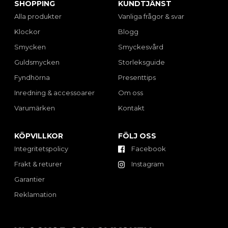
SHOPPING
KUNDTJÄNST
Alla produkter
Vanliga frågor & svar
Klockor
Blogg
Smycken
Smyckesvård
Guldsmycken
Storleksguide
Fyndhörna
Presenttips
Inredning & accessoarer
Om oss
Varumärken
Kontakt
KÖPVILLKOR
FÖLJ OSS
Integritetspolicy
Facebook
Frakt & returer
Instagram
Garantier
Reklamation