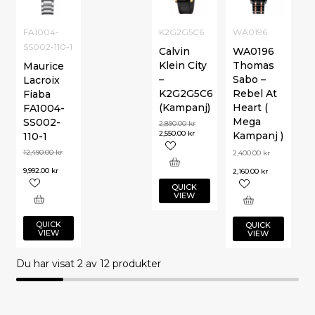
FA1004-
K2G2G5C6
WA0196
SS002-110-1
Calvin
WA0196
Klein City
Thomas
Maurice
–
Sabo –
Lacroix
K2G2G5C6
Rebel At
Fiaba
(Kampanj)
Heart (
FA1004-
Mega
SS002-
2,890.00
kr
2,550.00
kr
Kampanj )
110-1
12,490.00
kr
2,400.00
kr
9,992.00
kr
2,160.00
kr
QUICK
VIEW
QUICK
QUICK
VIEW
VIEW
Du har visat
2
av 12 produkter