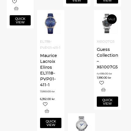
VIEW
VIEW
QUICK
SALE
VIEW
EL1118-
X61007G5
PVP01-411-1
Guess
Collection
Maurice
–
Lacroix
X61007G5
Eliros
EL1118-
4,498.00
kr
1,990.00
kr
PVP01-
411-1
7,990.00
kr
6,392.00
kr
QUICK
VIEW
QUICK
VIEW