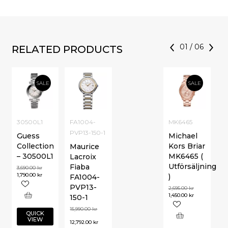
01
/
06
RELATED PRODUCTS
SALE
SALE
30500L1
FA1004-
MK6465
PVP13-150-1
Guess
Michael
Collection
Kors Briar
Maurice
– 30500L1
MK6465 (
Lacroix
Utförsäljning
Fiaba
3,690.00
kr
1,790.00
kr
)
FA1004-
PVP13-
2,695.00
kr
1,450.00
kr
150-1
15,990.00
kr
QUICK
VIEW
12,792.00
kr