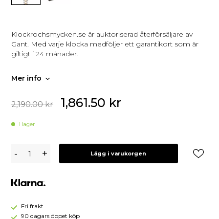
Klockrochsmycken.se är auktoriserad återförsäljare av
Gant. Med varje klocka medföljer ett garantikort som är
giltigt i 24 månader.
Mer info
1,861.50
kr
2,190.00
kr
I lager
Gant
-
+
Lägg i varukorgen
Park
Avenue
28
G126010
Fri frakt
90 dagars öppet köp