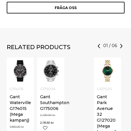
FRÅGA OSS
01
/
06
RELATED PRODUCTS
G174015
G175006
G127020
Gant
Gant
Gant
Waterville
Southampton
Park
G174015
G175006
Avenue
(Mega
32
2,490.00
kr
kampanj)
G127020
2,116.50
kr
(Mega
1,990.00
kr