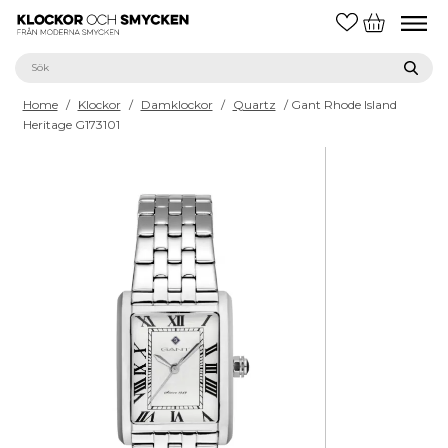
Home
/
Klockor
/
Damklockor
/
Quartz
/ Gant Rhode Island
Heritage G173101