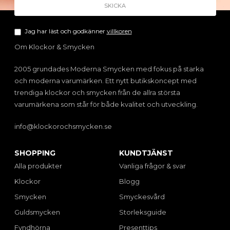
Jag har läst och godkänner
villkoren
Om Klockor & Smycken
2005 grundades Moderna Smycken med fokus på starka
och moderna varumärken. Ett nytt butikskoncept med
trendiga klockor och smycken från de allra största
varumärkena som står för både kvalitet och utveckling.
info@klockorochsmycken.se
SHOPPING
KUNDTJÄNST
Alla produkter
Vanliga frågor & svar
Klockor
Blogg
Smycken
Smyckesvård
Guldsmycken
Storleksguide
Fyndhörna
Presenttips