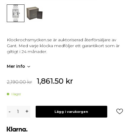
Klockrochsmycken.se är auktoriserad återförsäljare av
Gant. Med varje klocka medföljer ett garantikort som är
giltigt i 24 månader.
Mer info
1,861.50
kr
2,190.00
kr
I lager
Gant
-
+
Lägg i varukorgen
Rhode
Island
Heritage
G173101