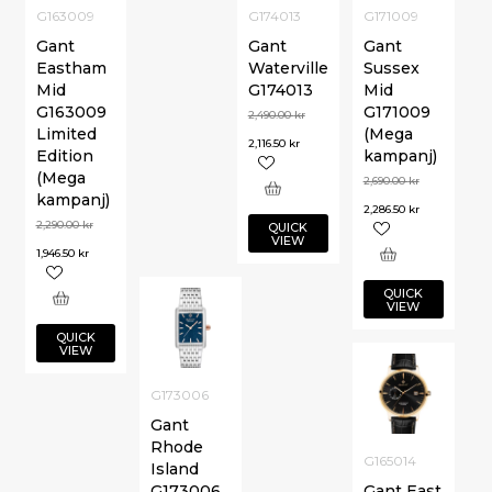
G163009
G174013
G171009
Gant
Gant
Gant
Eastham
Waterville
Sussex
Mid
G174013
Mid
G163009
G171009
2,490.00
kr
Limited
(Mega
2,116.50
kr
Edition
kampanj)
(Mega
2,690.00
kr
kampanj)
2,286.50
kr
2,290.00
kr
QUICK
VIEW
1,946.50
kr
QUICK
VIEW
QUICK
VIEW
G173006
Gant
Rhode
G165014
Island
G173006
Gant East