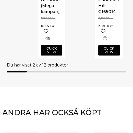
(Mega
Hill
kampanj)
G165014
1,990.00
kr
2,390.00
kr
1,691.50
kr
2,031.50
kr
QUICK
QUICK
VIEW
VIEW
Du har visat
2
av 12 produkter
ANDRA HAR OCKSÅ KÖPT