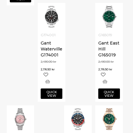
G174001
G165019
Gant
Gant East
Waterville
Hill
G174001
G165019
2,490.00
kr
2,490.00
kr
2,116.50
kr
2,116.50
kr
QUICK
QUICK
VIEW
VIEW