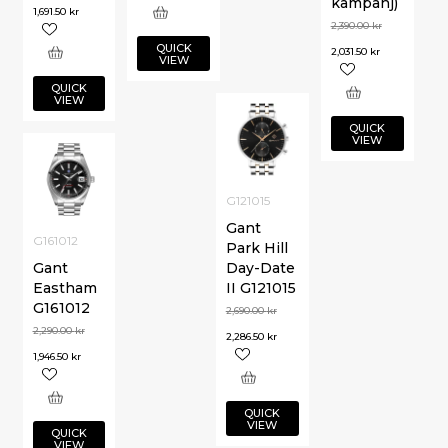
kampanj)
1,691.50
kr
2,390.00
kr
QUICK
2,031.50
kr
VIEW
QUICK
VIEW
QUICK
VIEW
G121015
Gant
G161012
Park Hill
Gant
Day-Date
Eastham
II G121015
G161012
2,690.00
kr
2,290.00
kr
2,286.50
kr
1,946.50
kr
QUICK
VIEW
QUICK
VIEW