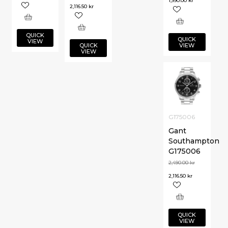
1,990.00
kr
2,116.50
kr
QUICK
QUICK
VIEW
QUICK
VIEW
VIEW
G175006
Gant
Southampton
G175006
2,490.00
kr
2,116.50
kr
QUICK
VIEW