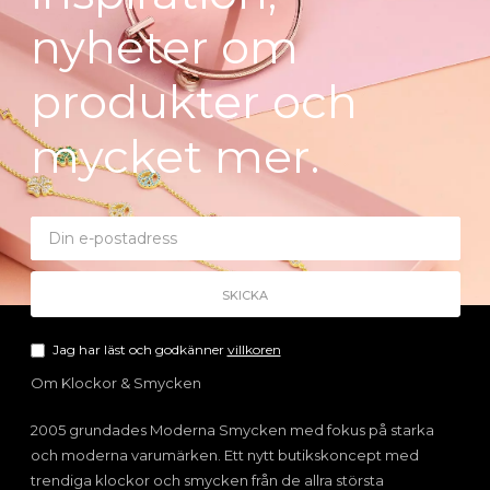
nyheter om
produkter och
mycket mer.
Jag har läst och godkänner
villkoren
Om Klockor & Smycken
2005 grundades Moderna Smycken med fokus på starka
och moderna varumärken. Ett nytt butikskoncept med
trendiga klockor och smycken från de allra största