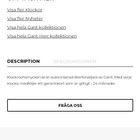
Visa fler Klockor
Visa fler Nyheter
Visa hela Gant kollektionen
Visa hela Gant Herr kollektionen
DESCRIPTION
SPECIFIKATIONER
Klockrochsmycken.se är auktoriserad återförsäljare av Gant. Med varje
klocka medföljer ett garantikort som är giltigt i 24 månader.
FRÅGA OSS