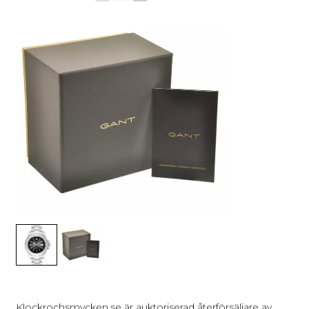
Klockrochsmycken.se är auktoriserad återförsäljare av