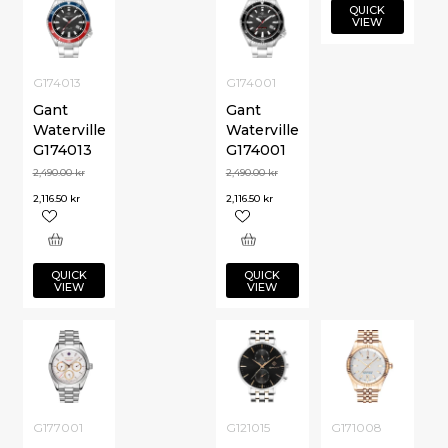
QUICK
VIEW
G174013
G174001
Gant
Gant
Waterville
Waterville
G174013
G174001
2,490.00
kr
2,490.00
kr
2,116.50
kr
2,116.50
kr
QUICK
QUICK
VIEW
VIEW
G177001
G121015
G171008