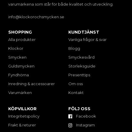
varumärkena som står för både kvalitet och utveckling.
info@klockorochsmycken.se
SHOPPING
KUNDTJÄNST
Alla produkter
Vanliga frågor & svar
Klockor
Blogg
Smycken
Smyckesvård
Guldsmycken
Storleksguide
Fyndhörna
Presenttips
Inredning & accessoarer
Om oss
Varumärken
Kontakt
KÖPVILLKOR
FÖLJ OSS
Integritetspolicy
Facebook
Frakt & returer
Instagram