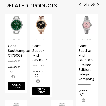
01
/
06
RELATED PRODUCTS
G175009
G171007
G163009
Gant
Gant
Gant
Southampton
Sussex
Eastham
G175009
Mid
Mid
G171007
G163009
2,690.00
kr
Limited
2,890.00
kr
2,286.50
kr
Edition
2,456.50
kr
(Mega
kampanj)
2,290.00
kr
QUICK
VIEW
QUICK
1,946.50
kr
VIEW