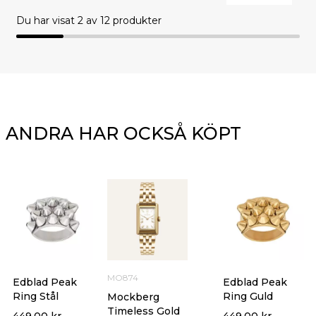
Du har visat
2
av 12 produkter
ANDRA HAR OCKSÅ KÖPT
MO874
Edblad Peak
Edblad Peak
Ring Stål
Ring Guld
Mockberg
Timeless Gold
449.00
kr
449.00
kr