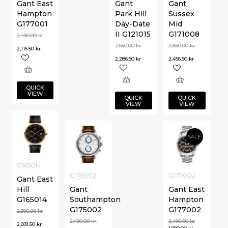
Gant East
Gant
Gant
Hampton
Park Hill
Sussex
G177001
Day-Date
Mid
II G121015
G171008
2,490.00
kr
2,690.00
kr
2,890.00
kr
2,116.50
kr
2,286.50
kr
2,456.50
kr
QUICK
VIEW
QUICK
QUICK
VIEW
VIEW
SALE
G165014
G175002
G177002
Gant East
Hill
Gant
Gant East
G165014
Southampton
Hampton
G175002
G177002
2,390.00
kr
2,490.00
kr
2,490.00
kr
2,031.50
kr