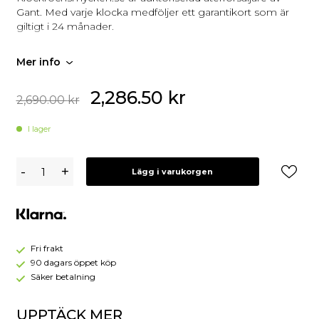
Gant. Med varje klocka medföljer ett garantikort som är
giltigt i 24 månader.
Mer info
2,286.50
kr
2,690.00
kr
I lager
Gant
-
+
Lägg i varukorgen
Watertown
G204001
Fri frakt
90 dagars öppet köp
Säker betalning
UPPTÄCK MER