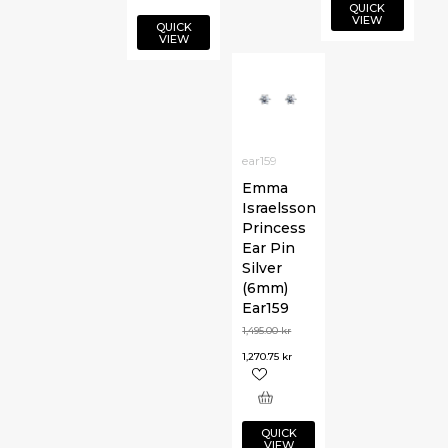
QUICK
VIEW
QUICK
VIEW
ear159
Emma
Israelsson
Princess
Ear Pin
Silver
(6mm)
Ear159
1,495.00
kr
1,270.75
kr
QUICK
VIEW