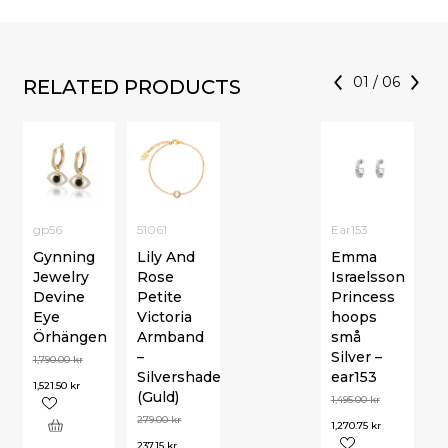
01
/
06
RELATED PRODUCTS
gp56
51061
Ear153
Gynning
Lily And
Emma
Jewelry
Rose
Israelsson
Devine
Petite
Princess
Eye
Victoria
hoops
Örhängen
Armband
små
–
Silver –
1,790.00
kr
Silvershade
ear153
1,521.50
kr
(Guld)
1,495.00
kr
279.00
kr
1,270.75
kr
237.15
kr