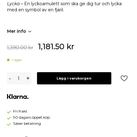
Lycka
– En lyckoamulett som ska ge dig tur och lycka
med en symbol av en fjäril.
Mer info
1,181.50
kr
1,390.00
kr
I lager
Gynning
-
+
Lägg i varukorgen
Jewelry
Lycka
Mini
Halsband
-
Silver
Fri frakt
90 dagars öppet köp
Säker betalning