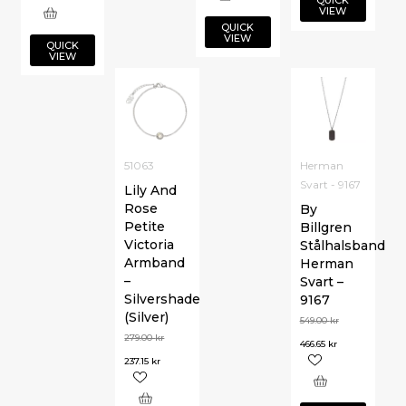
QUICK
VIEW
QUICK
VIEW
QUICK
VIEW
51063
Herman
Svart - 9167
Lily And
Rose
By
Petite
Billgren
Victoria
Stålhalsband
Armband
Herman
–
Svart –
Silvershade
9167
(Silver)
549.00
kr
279.00
kr
466.65
kr
237.15
kr