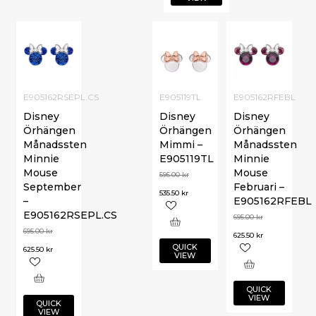
E905162RSEPL.CS
E905119TL
E905162RFEBL
Disney
Disney
Disney
Örhängen
Örhängen
Örhängen
Månadssten
Mimmi –
Månadssten
Minnie
E905119TL
Minnie
Mouse
Mouse
595.00
kr
September
Februari –
535.50
kr
–
E905162RFEBL
E905162RSEPL.CS
695.00
kr
695.00
kr
625.50
kr
QUICK
625.50
kr
VIEW
QUICK
VIEW
QUICK
VIEW