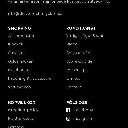
varumärkena som står för både kvalitet och utveckling.
info@klockorochsmycken.se
SHOPPING
KUNDTJÄNST
Alla produkter
Vanliga frågor & svar
Klockor
Blogg
Smycken
Smyckesvård
Guldsmycken
Storleksguide
Fyndhörna
Presenttips
Inredning & accessoarer
Om oss
Varumärken
Kontakt
KÖPVILLKOR
FÖLJ OSS
Integritetspolicy
Facebook
Frakt & returer
Instagram
Garantier