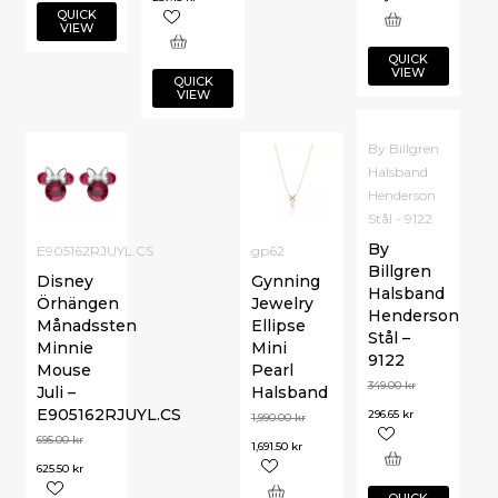
QUICK
VIEW
QUICK
VIEW
QUICK
VIEW
By Billgren
Halsband
Henderson
Stål - 9122
By
E905162RJUYL.CS
gp62
Billgren
Disney
Gynning
Halsband
Örhängen
Jewelry
Henderson
Månadssten
Ellipse
Stål –
Minnie
Mini
9122
Mouse
Pearl
349.00
kr
Juli –
Halsband
E905162RJUYL.CS
296.65
kr
1,990.00
kr
695.00
kr
1,691.50
kr
625.50
kr