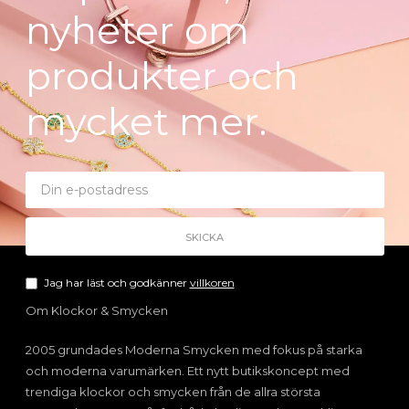
nyheter om
produkter och
mycket mer.
Jag har läst och godkänner
villkoren
Om Klockor & Smycken
2005 grundades Moderna Smycken med fokus på starka
och moderna varumärken. Ett nytt butikskoncept med
trendiga klockor och smycken från de allra största