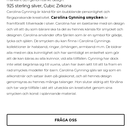
925 sterling silver, Cubic Zirkona
Carolina Gynning är känd för sin bubblande personlighet och
färgsprakande kreativitet.
Carolina Gynning smycken
är
framförallt tillverkade i silver. Carolina har en baktanke med sin design
och vill att du som bärare ska ta del av hennes känsla för smycket och
designen. Carolina använder ofta fjärilen som är en symbol för glädje,
lycka och själen. De smycken du kan finna i Carolina Gynnings
kollektioner är halsband, ringar, örhängen, armband m.m. De bidrar
alla med en dos kvinnlighet och har samtidigt en enkelhet som gör
att de kan bäras av alla kvinnor, vid alla tillfällen. Gynning har dock
inte velat begränsa sig till vuxna, utan har även sett till att ta fram en
rad smyckes modeller för barn. Carolina Gynning själv ser sig som en
allkonstnär och satsar även på glaskonst, och all hennes design
genomsyras av hennes många talanger. Hon slutar aldrig att förvåna
och tar varje tillfälle i akt att utveckla sin kreativitet genom sina
smycken och konst i spännande material.
FRÅGA OSS