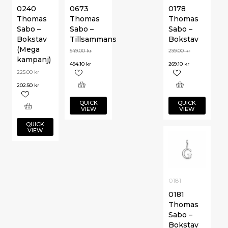
0240
0673
0178
Thomas
Thomas
Thomas
Sabo –
Sabo –
Sabo –
Bokstav
Tillsammans
Bokstav
(Mega
549.00
kr
299.00
kr
kampanj)
494.10
kr
269.10
kr
225.00
kr
202.50
kr
QUICK
QUICK
VIEW
VIEW
QUICK
VIEW
0181
0181
Thomas
Sabo –
Bokstav