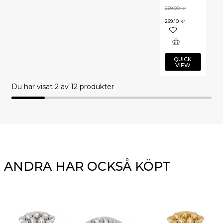
299.00
kr
269.10
kr
QUICK
VIEW
Du har visat
2
av 12 produkter
ANDRA HAR OCKSÅ KÖPT