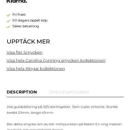
spännande material.
Ring
GP21
(Guld)
Fri frakt
90 dagars öppet köp
Säker betalning
UPPTÄCK MER
Visa fler Smycken
Visa hela Carolina Gynning smycken kollektionen
Visa hela Ringar kollektionen
DESCRIPTION
SPECIFIKATIONER
24k guldplätering på 925 sterlingsilver. Sten: cubic zirkonia. Storlek:
bredd 20mm, längd 45mm.
Bär detta smycke och du blir mittpunkten på festen! En ring med en
markant och genomtänkt design.