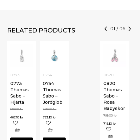
01
/
06
RELATED PRODUCTS
0773
0754
0820
0773
0754
0820
Thomas
Thomas
Thomas
Sabo –
Sabo –
Sabo –
Hjärta
Jordglob
Rosa
Babyskor
519.00
kr
859.00
kr
799.00
kr
467.10
kr
773.10
kr
719.10
kr