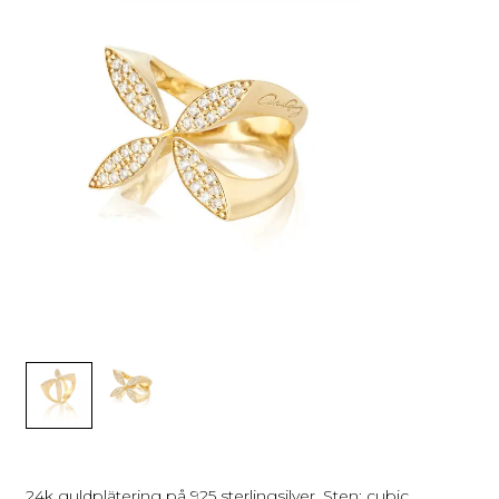
24k guldplätering på 925 sterlingsilver. Sten: cubic