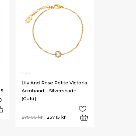
51061
Lily And Rose Petite Victoria
35
Armband – Silvershade
(Guld)
279.00
kr
237.15
kr