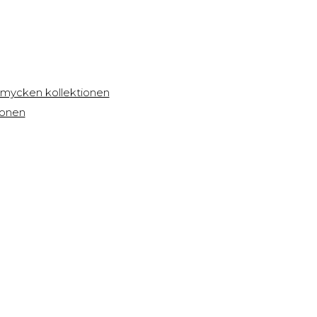
 smycken kollektionen
ionen