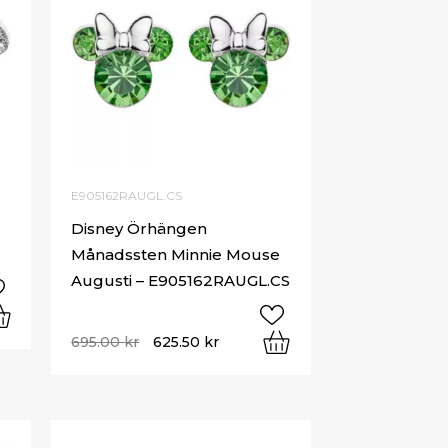
E905162RAUGL.CS
Disney Örhängen
Månadssten Minnie Mouse
Augusti – E905162RAUGL.CS
695.00
kr
625.50
kr