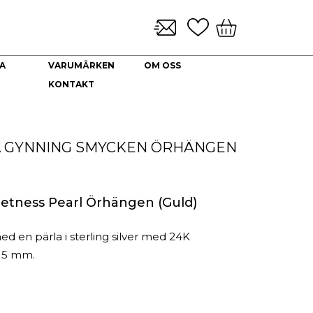
A
VARUMÄRKEN
OM OSS
KONTAKT
KLOCKARMBAND & TILLBEHÖR
NYHETER
DEKORATION
HALSBAND
Brickor dekoration
Guld Collier
 GYNNING SMYCKEN
ÖRHÄNGEN
Coffee Table Books
Guldkedjor
Doftljus
Prydnadskyddar
Kuddfodral
etness Pearl Örhängen (Guld)
Vaser
Ljuslyktor
d en pärla i sterling silver med 24K
Urna
 15 mm.