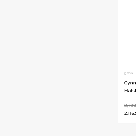
gp54
Gynn
Hals
2,49
2,116