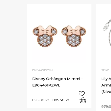
E904431PZWL
51063
Disney Örhängen Mimmi –
Lily 
E904431PZWL
Armb
(Silv
895.00
kr
805.50
kr
279.