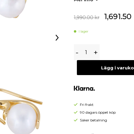
Begagnade Örhängen
Begagnade Hängen
1,691.50
1,990.00
kr
I lager
Gynning
-
+
Jewelry
Sweetness
Lägg i varuk
Pearl
Örhängen
(Guld)
Fri frakt
90 dagars öppet köp
Säker betalning