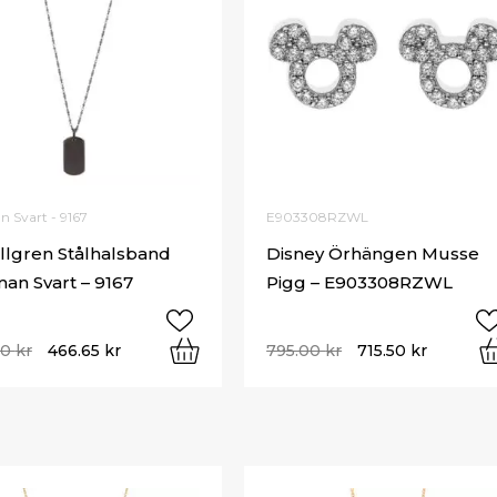
 Svart - 9167
E903308RZWL
illgren Stålhalsband
Disney Örhängen Musse
an Svart – 9167
Pigg – E903308RZWL
00
kr
466.65
kr
795.00
kr
715.50
kr