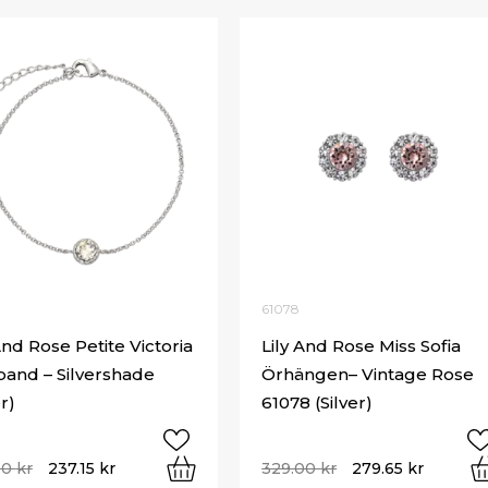
61078
And Rose Petite Victoria
Lily And Rose Miss Sofia
and – Silvershade
Örhängen– Vintage Rose
er)
61078 (Silver)
00
kr
237.15
kr
329.00
kr
279.65
kr