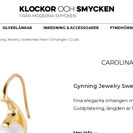
SILVERLÄNKAR
INREDNING & ACCESSOARER
FYNDHÖRN
ing Jewelry Sweetness Pearl Örhängen (Guld)
ÖR
HERRKLOCKOR
HERRSMYCKEN
KÖKSREDSKAP & KÖKARTIKLAR
HÄNGE
Bästsäljare
Armband
Brickor dekoration
Guldhjärta
CAROLINA
Quartz
Halsband
Skålar
Guldkors
Smartklocka
Ringar
Fat
Diamantkors
Automatiska herrklockor
Manschettknappar
Kors Cubic Zirconia
Smyckesset
Diamanthänge
Gynning Jewelry Swe
Religiösa Symboler
Fina eleganta örhängen me
BEGAGNADE GULDSMYCKEN
Guldplätering, längden är
Begagnade halsband
Begagnade armband
Begagnade Ringar
Mer info