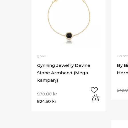
gp60
Herman
Gynning Jewelry Devine
By B
Stone Armband (Mega
Herm
kampanj)
549.
970.00
kr
824.50
kr