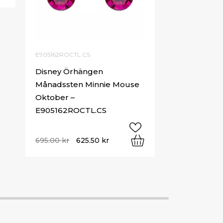
E905162ROCTL.CS
Disney Örhängen
Månadssten Minnie Mouse
Oktober –
E905162ROCTL.CS
695.00
kr
625.50
kr