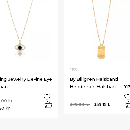
9135
ing Jewelry Devine Eye
By Billgren Halsband
band
Henderson Halsband – 91
0.00
kr
399.00
kr
339.15
kr
.50
kr