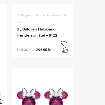
By Billgren Halsband Henderson Stål -
9122
By Billgren Halsband
Henderson Stål – 9122
349.00
kr
296.65
kr