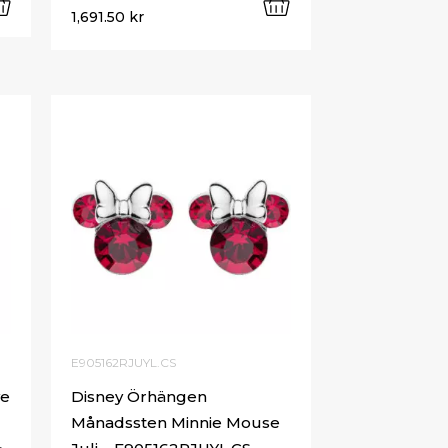
1,691.50
kr
E905162RJUYL.CS
ye
Disney Örhängen
Månadssten Minnie Mouse