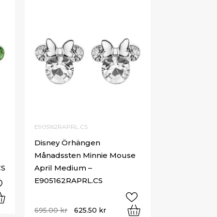
E905162RAPRL.CS
Disney Örhängen
e
Månadssten Minnie Mouse
CS
April Medium –
E905162RAPRL.CS
695.00
kr
625.50
kr