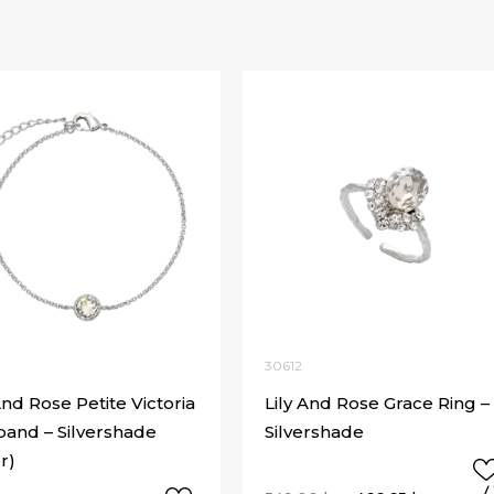
30612
And Rose Petite Victoria
Lily And Rose Grace Ring –
and – Silvershade
Silvershade
er)