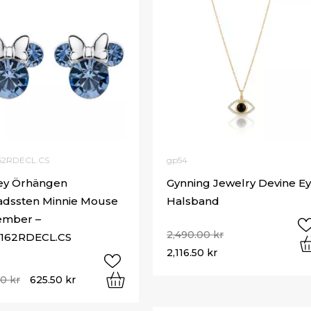
62RDECL.CS
gp54
ey Örhängen
Gynning Jewelry Devine E
dssten Minnie Mouse
Halsband
ember –
2,490.00
kr
162RDECL.CS
2,116.50
kr
00
kr
625.50
kr