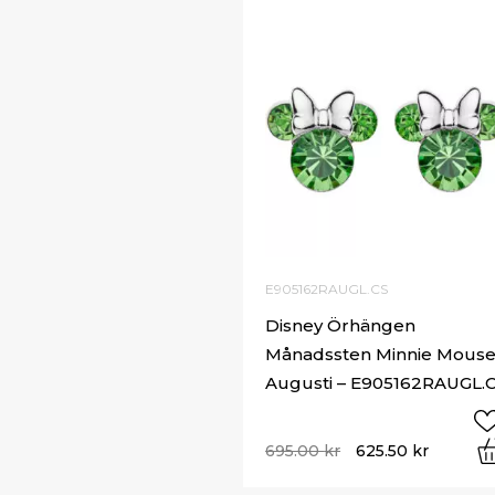
E905162RAUGL.CS
Disney Örhängen
Månadssten Minnie Mous
Augusti – E905162RAUGL.
695.00
kr
625.50
kr