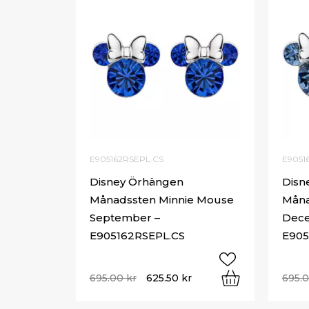
E905162RSEPL.CS
E9051
Disney Örhängen
Disn
Månadssten Minnie Mouse
Måna
September –
Dec
E905162RSEPL.CS
E905
695.00
kr
625.50
kr
695.