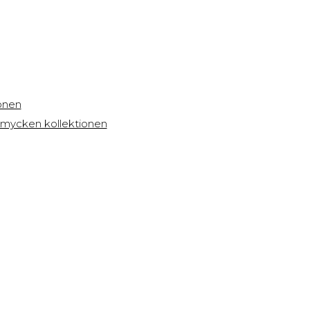
onen
 smycken kollektionen