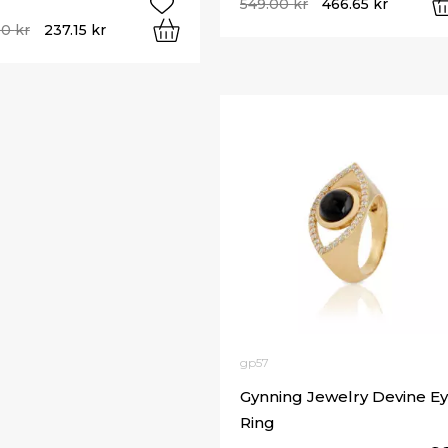
549.00
kr
466.65
kr
00
kr
237.15
kr
gp57
Gynning Jewelry Devine E
Ring