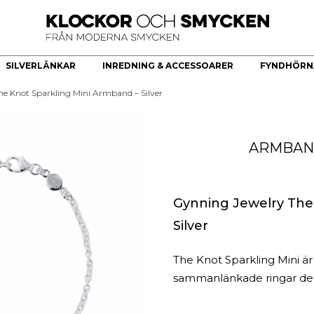
SILVERLÄNKAR
INREDNING & ACCESSOARER
FYNDHÖRN
e Knot Sparkling Mini Armband – Silver
ÖR
HERRKLOCKOR
HERRSMYCKEN
KÖKSREDSKAP & KÖKARTIKLAR
HÄNGE
Bästsäljare
Armband
Brickor dekoration
Guldhjärta
ARMBA
Quartz
Halsband
Skålar
Guldkors
Smartklocka
Ringar
Fat
Diamantkors
Automatiska herrklockor
Manschettknappar
Kors Cubic Zirconia
Smyckesset
Diamanthänge
Gynning Jewelry The
Religiösa Symboler
Silver
BEGAGNADE GULDSMYCKEN
The Knot Sparkling Mini ä
Begagnade halsband
sammanlänkade ringar dek
Begagnade armband
Begagnade Ringar
Matchande halsband och ö