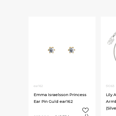
ear162
51063
Emma Israelsson Princess
Lily 
Ear Pin Guld ear162
Armb
(Silv