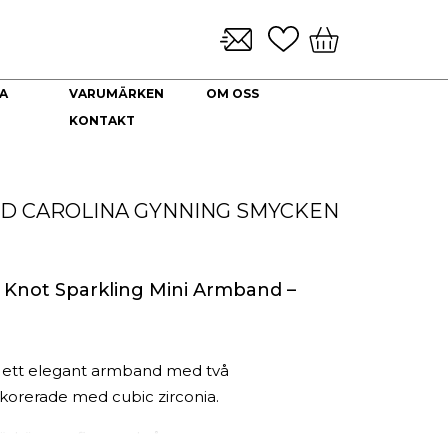
A
VARUMÄRKEN
OM OSS
KONTAKT
KLOCKARMBAND & TILLBEHÖR
NYHETER
DEKORATION
HALSBAND
Brickor dekoration
Guld Collier
ND
CAROLINA GYNNING SMYCKEN
Coffee Table Books
Guldkedjor
Doftljus
Prydnadskyddar
Kuddfodral
 Knot Sparkling Mini Armband –
Vaser
Ljuslyktor
Urna
r ett elegant armband med två
orerade med cubic zirconia.
rhängen finns också.