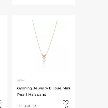
gp62
Gynning Jewelry Ellipse Mini
Pearl Halsband
1,990.00
kr