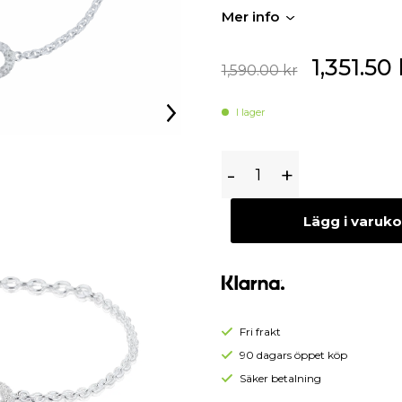
Begagnade Örhängen
Mer info
Begagnade Hängen
1,351.50
1,590.00
kr
I lager
Gynning
-
+
Jewelry
The
Lägg i varuk
Knot
Sparkling
Mini
Armband
-
Fri frakt
Silver
90 dagars öppet köp
Säker betalning