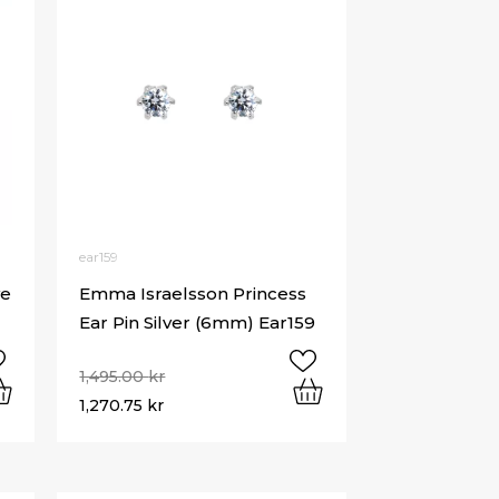
ear159
ye
Emma Israelsson Princess
Ear Pin Silver (6mm) Ear159
1,495.00
kr
1,270.75
kr