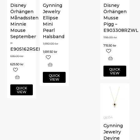
Disney
Gynning
Disney
Örhängen
Jewelry
Örhängen
Månadssten
Ellipse
Musse
Minnie
Mini
Pigg –
Mouse
Pearl
E903308RZWL
September
Halsband
795.00
kr
–
1,990.00
kr
715.50
kr
E905162RSEPL.CS
1,691.50
kr
695.00
kr
625.50
kr
QUICK
VIEW
QUICK
VIEW
QUICK
VIEW
gp54
Gynning
Jewelry
Devine