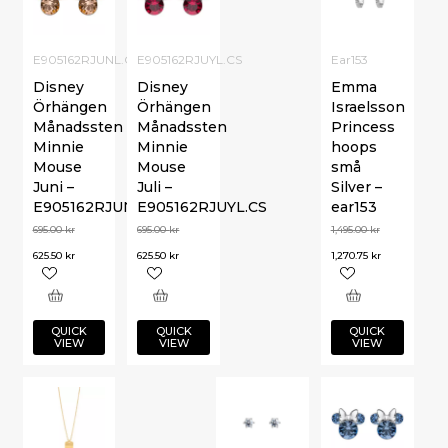
E905162RJUNL.CS
E905162RJUYL.CS
Ear153
Disney
Disney
Emma
Örhängen
Örhängen
Israelsson
Månadssten
Månadssten
Princess
Minnie
Minnie
hoops
Mouse
Mouse
små
Juni –
Juli –
Silver –
E905162RJUNL.CS
E905162RJUYL.CS
ear153
695.00
kr
695.00
kr
1,495.00
kr
625.50
kr
625.50
kr
1,270.75
kr
QUICK
QUICK
QUICK
VIEW
VIEW
VIEW