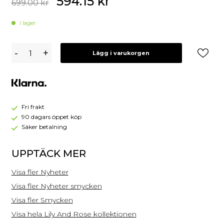
594.15
kr
699.00
kr
I lager
Lily
-
+
Lägg i varukorgen
and
Rose
Carlotta
Örhängen
–
Peony
Fri frakt
pink
90 dagars öppet köp
Säker betalning
UPPTÄCK MER
Visa fler Nyheter
Visa fler Nyheter smycken
Visa fler Smycken
Visa hela Lily And Rose kollektionen