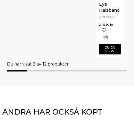
Eye
Halsband
2,490.00
kr
2,116.50
kr
QUICK
VIEW
Du har visat
2
av 12 produkter
ANDRA HAR OCKSÅ KÖPT