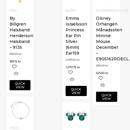
9135
ear159
E905162RDECL.CS
By
Emma
Disney
Billgren
Israelsson
Örhängen
Halsband
Princess
Månadssten
Henderson
Ear Pin
Minnie
Halsband
Silver
Mouse
– 9135
(6mm)
December
Ear159
–
399.00
kr
E905162RDECL.
1,495.00
kr
339.15
kr
695.00
kr
1,270.75
kr
625.50
kr
QUICK
VIEW
QUICK
VIEW
QUICK
VIEW
51063