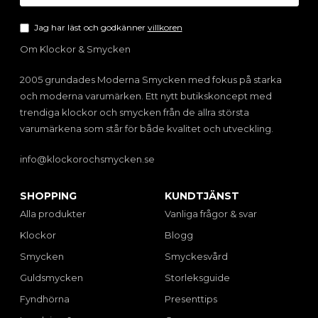
Jag har läst och godkänner
villkoren
Om Klockor & Smycken
2005 grundades Moderna Smycken med fokus på starka
och moderna varumärken. Ett nytt butikskoncept med
trendiga klockor och smycken från de allra största
varumärkena som står för både kvalitet och utveckling.
info@klockorochsmycken.se
SHOPPING
KUNDTJÄNST
Alla produkter
Vanliga frågor & svar
Klockor
Blogg
Smycken
Smyckesvård
Guldsmycken
Storleksguide
Fyndhörna
Presenttips