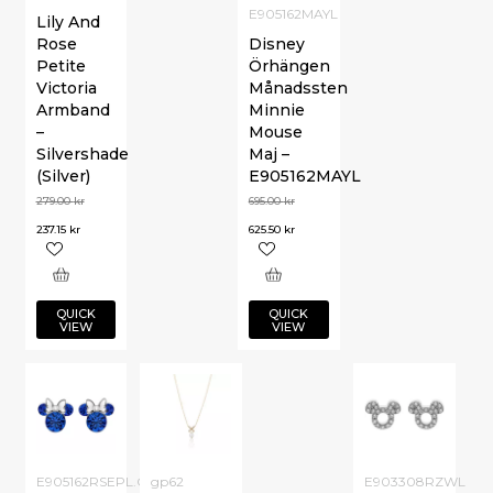
E905162MAYL
Lily And
Rose
Disney
Petite
Örhängen
Victoria
Månadssten
Armband
Minnie
–
Mouse
Silvershade
Maj –
(Silver)
E905162MAYL
279.00
kr
695.00
kr
237.15
kr
625.50
kr
QUICK
QUICK
VIEW
VIEW
E905162RSEPL.CS
gp62
E903308RZWL