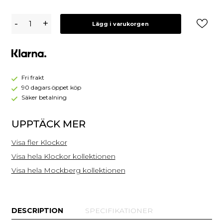
Mockberg
-
+
Lägg i varukorgen
Belle
Oval
Klocka
Guld
MB1418
Fri frakt
90 dagars öppet köp
Säker betalning
UPPTÄCK MER
Visa fler Klockor
Visa hela Klockor kollektionen
Visa hela Mockberg kollektionen
DESCRIPTION
SPECIFIKATIONER