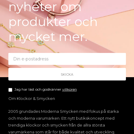
nyheter om
produkter och
mycket mer.
Jag har läst och godkänner
villkoren
Om Klockor & Smycken
2005 grundades Moderna Smycken med fokus på starka
och moderna varumärken. Ett nytt butikskoncept med
trendiga klockor och smycken från de allra största
varumärkena som står för både kvalitet och utveckling.