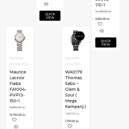
110-1
12,490.00
kr
QUICK
VIEW
9,992.00
kr
SALE
QUICK
VIEW
FA1004-
WA0179-
PVP13-150-1
220-203
Maurice
WA0179
Lacroix
Thomas
Fiaba
Sabo –
FA1004-
Glam &
PVP13-
Soul (
150-1
Mega
Kampanj )
15,990.00
kr
1,990.00
kr
12,792.00
kr
1,791.00
kr