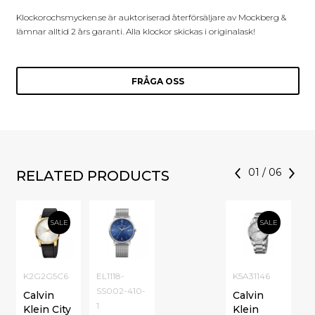
Klockorochsmycken.se är auktoriserad återförsäljare av Mockberg &
lämnar alltid 2 års garanti. Alla klockor skickas i originalask!
FRÅGA OSS
01
/
06
RELATED PRODUCTS
SALE
SALE
K2G2G5C6
EL1118-
K5A31146
SS002-410-
Calvin
Calvin
1
Klein City
Klein