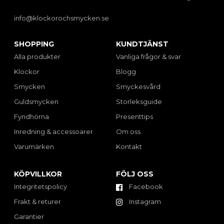
info@klockorochsmycken.se
SHOPPING
KUNDTJÄNST
Alla produkter
Vanliga frågor & svar
Klockor
Blogg
Smycken
Smyckesvård
Guldsmycken
Storleksguide
Fyndhörna
Presenttips
Inredning & accessoarer
Om oss
Varumärken
Kontakt
KÖPVILLKOR
FÖLJ OSS
Integritetspolicy
Facebook
Frakt & returer
Instagram
Garantier