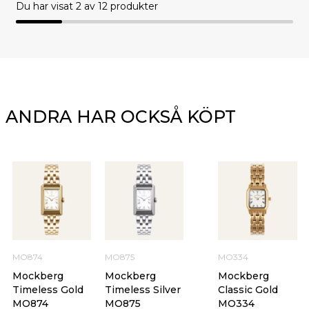
Du har visat
2
av 12 produkter
ANDRA HAR OCKSÅ KÖPT
MO874
MO875
MO334
Mockberg
Mockberg
Mockberg
Timeless Gold
Timeless Silver
Classic Gold
MO874
MO875
MO334