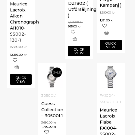
DZ1802 (
Maurice
Kampanj )
Utförsäljning
Lacroix
1,290.00
kr
)
Aikon
1,161.00
kr
Chronograph
1,495.00
kr
995.00
kr
AI1018-
SS002-
130-1
QUICK
VIEW
15,490.00
kr
QUICK
VIEW
12,392.00
kr
SALE
QUICK
VIEW
30500L1
FA1004-
SS002-110-1
Guess
Collection
Maurice
– 30500L1
Lacroix
Fiaba
3,690.00
kr
1,790.00
kr
FA1004-
SS002-