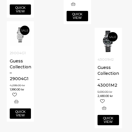
QUICK
VIEW
QUICK
VIEW
SALE
SALE
29004G1
43001M2
Guess
Collection
Guess
–
Collection
29004G1
–
43001M2
4,298.00
kr
1,990.00
kr
5,690.00
kr
2,490.00
kr
QUICK
VIEW
QUICK
VIEW