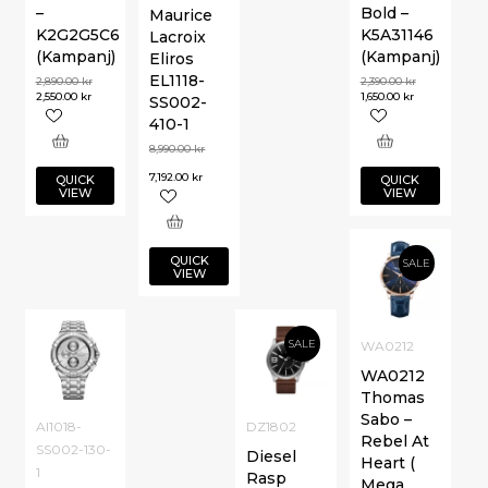
–
Bold –
Maurice
K2G2G5C6
K5A31146
Lacroix
(Kampanj)
(Kampanj)
Eliros
EL1118-
2,890.00
kr
2,390.00
kr
2,550.00
kr
1,650.00
kr
SS002-
410-1
8,990.00
kr
7,192.00
kr
QUICK
QUICK
VIEW
VIEW
QUICK
SALE
VIEW
SALE
WA0212
WA0212
Thomas
Sabo –
AI1018-
DZ1802
Rebel At
SS002-130-
Diesel
Heart (
1
Rasp
Mega