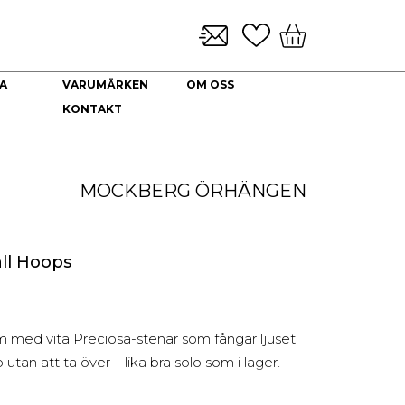
A
VARUMÄRKEN
OM OSS
KONTAKT
KLOCKARMBAND & TILLBEHÖR
NYHETER
DEKORATION
HALSBAND
Brickor dekoration
Guld Collier
MOCKBERG
ÖRHÄNGEN
Coffee Table Books
Guldkedjor
Doftljus
Prydnadskyddar
Kuddfodral
ll Hoops
Vaser
Ljuslyktor
Urna
m med vita Preciosa-stenar som fångar ljuset
 utan att ta över – lika bra solo som i lager.