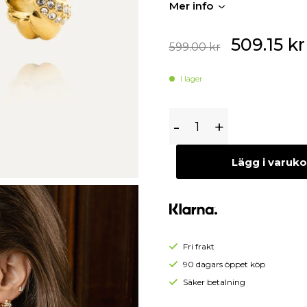
Mer info
Begagnade Örhängen
Begagnade Hängen
509.15
kr
599.00
kr
I lager
Mockberg
-
+
Noela
Small
Lägg i varuk
Hoops
Fri frakt
90 dagars öppet köp
Säker betalning