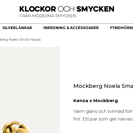
SILVERLÄNKAR
INREDNING & ACCESSOARER
FYNDHÖRN
berg Noela Small Hoops
ÖR
HERRKLOCKOR
HERRSMYCKEN
KÖKSREDSKAP & KÖKARTIKLAR
HÄNGE
Bästsäljare
Armband
Brickor dekoration
Guldhjärta
Quartz
Halsband
Skålar
Guldkors
Smartklocka
Ringar
Fat
Diamantkors
Automatiska herrklockor
Manschettknappar
Kors Cubic Zirconia
Smyckesset
Diamanthänge
Mockberg Noela Sma
Religiösa Symboler
Kenza x Mockberg
BEGAGNADE GULDSMYCKEN
Varm glans och tvinnad for
Begagnade halsband
fint. Ett par som ger närvaro
Begagnade armband
Begagnade Ringar