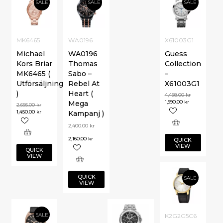
SALE
SALE
SALE
MK6465
WA0196
X61003G1
Michael
WA0196
Guess
Kors Briar
Thomas
Collection
MK6465 (
Sabo –
–
Utförsäljning
Rebel At
X61003G1
)
Heart (
4,498.00
kr
1,990.00
kr
Mega
2,695.00
kr
1,450.00
kr
Kampanj )
2,400.00
kr
2,160.00
kr
QUICK
VIEW
QUICK
VIEW
QUICK
SALE
VIEW
SALE
K2G2G5C6