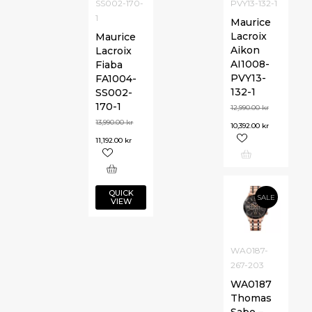
SS002-170-
PVY13-132-1
1
Maurice
Lacroix
Maurice
Aikon
Lacroix
AI1008-
Fiaba
PVY13-
FA1004-
132-1
SS002-
170-1
12,990.00
kr
13,990.00
kr
10,392.00
kr
11,192.00
kr
QUICK
SALE
VIEW
WA0187-
267-203
WA0187
Thomas
Sabo –