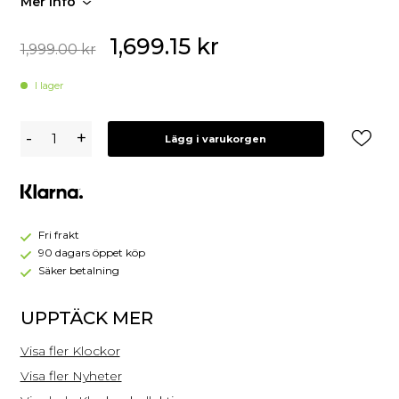
Mer info
1,699.15
kr
1,999.00
kr
I lager
Mockberg
-
+
Lägg i varukorgen
Timeless
Petite
Klocka
Stål
MB1774
Fri frakt
90 dagars öppet köp
Säker betalning
UPPTÄCK MER
Visa fler Klockor
Visa fler Nyheter