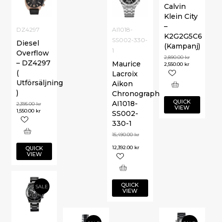
Calvin
Klein City
–
DZ4297
AI1018-
K2G2G5C6
SS002-330-
Diesel
(Kampanj)
1
Overflow
2,890.00
kr
– DZ4297
Maurice
2,550.00
kr
(
Lacroix
Utförsäljning
Aikon
)
Chronograph
QUICK
AI1018-
2,395.00
kr
VIEW
1,550.00
kr
SS002-
330-1
15,490.00
kr
12,392.00
kr
QUICK
VIEW
QUICK
SALE
VIEW