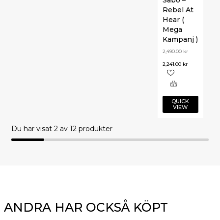
Rebel At
Hear (
Mega
Kampanj )
2,490.00
kr
2,241.00
kr
QUICK
VIEW
Du har visat
2
av 12 produkter
ANDRA HAR OCKSÅ KÖPT