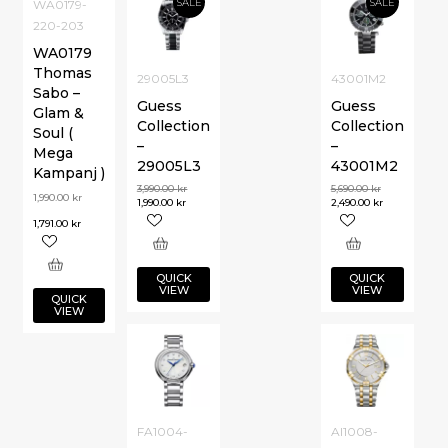
SALE
SALE
WA0179-
220-203
WA0179
Thomas
29005L3
43001M2
Sabo –
Guess
Guess
Glam &
Collection
Collection
Soul (
–
–
Mega
29005L3
43001M2
Kampanj )
3,990.00
kr
5,690.00
kr
1,990.00
kr
1,990.00
kr
2,490.00
kr
1,791.00
kr
QUICK
QUICK
VIEW
VIEW
QUICK
VIEW
FA1004-
AI1008-