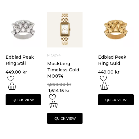
MO874
Edblad Peak
Edblad Peak
Ring Stål
Ring Guld
Mockberg
Timeless Gold
449.00
kr
449.00
kr
MO874
1,899.00
kr
1,614.15
kr
QUICK VIEW
QUICK VIEW
QUICK VIEW