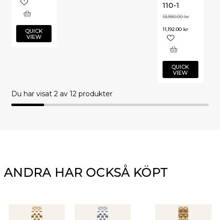
110-1
13,990.00
kr
11,192.00
kr
QUICK
VIEW
QUICK
VIEW
Du har visat
2
av 12 produkter
ANDRA HAR OCKSÅ KÖPT