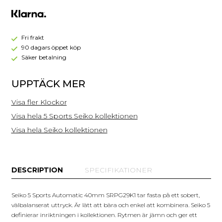
Automatic
40mm
SRPG29K1
Fri frakt
90 dagars öppet köp
Säker betalning
UPPTÄCK MER
Visa fler Klockor
Visa hela 5 Sports Seiko kollektionen
Visa hela Seiko kollektionen
DESCRIPTION
SPECIFIKATIONER
Seiko 5 Sports Automatic 40mm SRPG29K1 tar fasta på ett sobert,
välbalanserat uttryck. Är lätt att bära och enkel att kombinera. Seiko 5
definierar inriktningen i kollektionen. Rytmen är jämn och ger ett