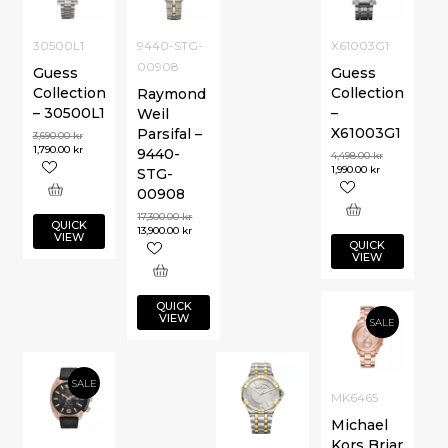
30500L1
9440-STG-
X61003G1
00908
Guess
Guess
Collection
Collection
Raymond
– 30500L1
–
Weil
X61003G1
Parsifal –
3,690.00
kr
1,790.00
kr
9440-
4,498.00
kr
1,990.00
kr
STG-
00908
17,300.00
kr
QUICK
13,900.00
kr
VIEW
QUICK
VIEW
QUICK
VIEW
SALE
SALE
MK6465
Michael
Kors Briar