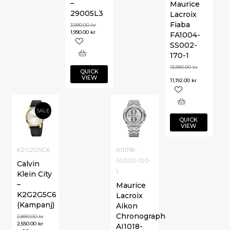
–
Maurice
29005L3
Lacroix
Fiaba
3,990.00
kr
1,990.00
kr
FA1004-
SS002-
170-1
13,990.00
kr
QUICK
VIEW
11,192.00
kr
SALE
QUICK
VIEW
K2G2G5C6
AI1018-
SS002-130-
Calvin
1
Klein City
–
Maurice
K2G2G5C6
Lacroix
(Kampanj)
Aikon
Chronograph
2,890.00
kr
2,550.00
kr
AI1018-