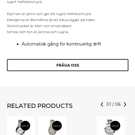
lugnt helhetsintryck.
Rytmen är jämn och ger ett lugnt helhetsintryck.
Detaljerna är återhållna så att fokus ligger på tiden.
Slutintrycket är klart och användbart.
tempo och ton är jämna och lugna.
Automatisk gång för kontinuerlig drift
FRÅGA OSS
01
/
06
RELATED PRODUCTS
SALE
SALE
SALE