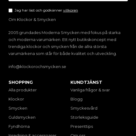
Jag har läst och godkänner
villkoren
Om Klockor & Smycken
2005 grundades Moderna Smycken med fokus på starka
och moderna varumärken. Ett nytt butikskoncept med
trendiga klockor och smycken från de allra största
varumärkena som står för både kvalitet och utveckling.
info@klockorochsmycken.se
SHOPPING
KUNDTJÄNST
Alla produkter
Vanliga frågor & svar
Klockor
Blogg
Smycken
Smyckesvård
Guldsmycken
Storleksguide
Fyndhörna
Presenttips
Inredning & accessoarer
Om oss