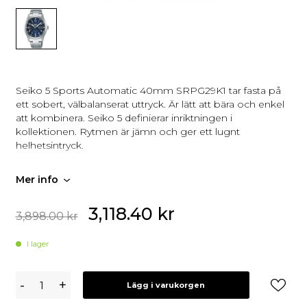
Seiko 5 Sports Automatic 40mm SRPG29K1 tar fasta på
ett sobert, välbalanserat uttryck. Är lätt att bära och enkel
att kombinera. Seiko 5 definierar inriktningen i
kollektionen. Rytmen är jämn och ger ett lugnt
helhetsintryck.
Rytmen är jämn och ger ett lugnt helhetsintryck.
Mer info
Detaljerna är återhållna så att fokus ligger på tiden.
Slutintrycket är klart och användbart.
3,118.40
kr
tempo och ton är jämna och lugna.
3,898.00
kr
Automatisk gång för kontinuerlig drift
I lager
Seiko
-
+
Lägg i varukorgen
5
Sports