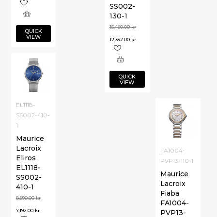
SS002-
130-1
15,490.00
kr
QUICK
VIEW
12,392.00
kr
QUICK
VIEW
EL1118-
SS002-410-
1
Maurice
Lacroix
FA1004-
Eliros
PVP13-110-1
EL1118-
Maurice
SS002-
Lacroix
410-1
Fiaba
8,990.00
kr
FA1004-
7,192.00
kr
PVP13-