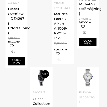
DZ4297
AI1008-
MK6465 (
PVY13-132-1
Utförsäljning
Diesel
)
Overflow
Maurice
– DZ4297
Lacroix
2,695.00
kr
1,450.00
kr
(
Aikon
Utförsäljning
AI1008-
)
PVY13-
132-1
2,395.00
kr
QUICK
1,550.00
kr
VIEW
12,990.00
kr
10,392.00
kr
QUICK
VIEW
SALE
29005L3
FA1004-
SS002-170-
Guess
1
Collection