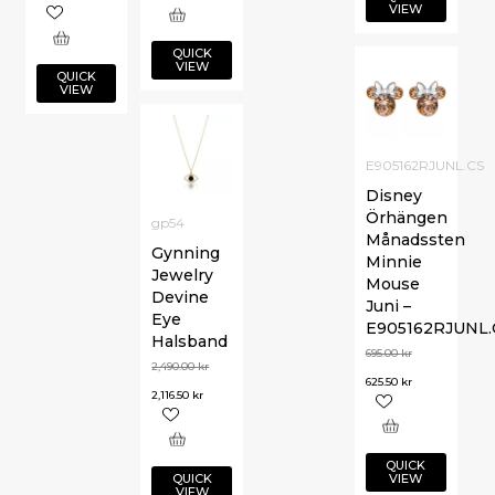
VIEW
QUICK
VIEW
QUICK
VIEW
E905162RJUNL.CS
Disney
Örhängen
gp54
Månadssten
Gynning
Minnie
Jewelry
Mouse
Devine
Juni –
Eye
E905162RJUNL.
Halsband
695.00
kr
2,490.00
kr
625.50
kr
2,116.50
kr
QUICK
QUICK
VIEW
VIEW