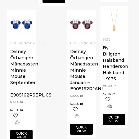
9135
E905162RSEPL.CS
E905162RJANL
By
Disney
Disney
Billgren
Örhängen
Örhängen
Halsband
Månadssten
Månadssten
Henderson
Minnie
Minnie
Halsband
Mouse
Mouse
– 9135
September
Januari –
399.00
kr
–
E905162RJANL
339.15
kr
E905162RSEPL.CS
695.00
kr
695.00
kr
625.50
kr
625.50
kr
QUICK
VIEW
QUICK
VIEW
QUICK
VIEW