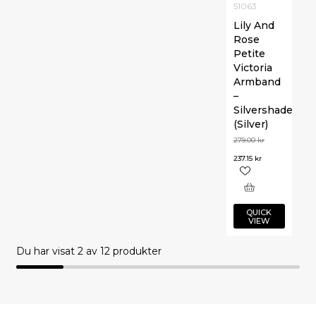
51063
Lily And
Rose
Petite
Victoria
Armband
–
Silvershade
(Silver)
279.00
kr
237.15
kr
QUICK
VIEW
Du har visat
2
av 12 produkter