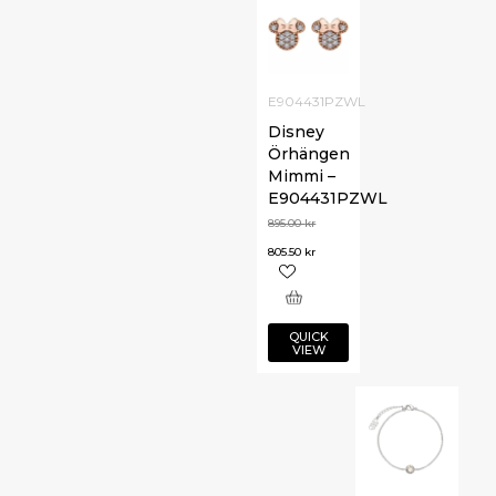
E904431PZWL
Disney
Örhängen
Mimmi –
E904431PZWL
895.00
kr
805.50
kr
QUICK
VIEW