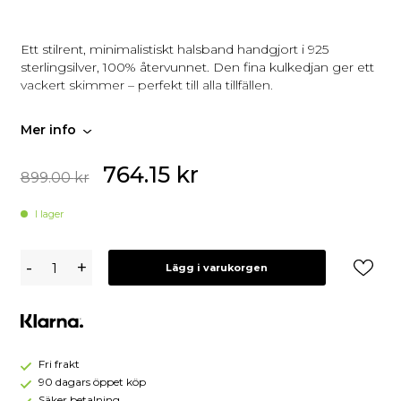
Ett stilrent, minimalistiskt halsband handgjort i 925
sterlingsilver, 100% återvunnet. Den fina kulkedjan ger ett
vackert skimmer – perfekt till alla tillfällen.
Mer info
764.15
kr
899.00
kr
I lager
Syster
-
+
Lägg i varukorgen
P
Sheer
Doria
Halsband
Silver
Fri frakt
90 dagars öppet köp
Säker betalning