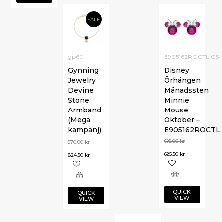
SALE
gp60
E905162ROCTL.CS
Gynning
Disney
Jewelry
Örhängen
Devine
Månadssten
Stone
Minnie
Armband
Mouse
(Mega
Oktober –
kampanj)
E905162ROCTL.
695.00
kr
970.00
kr
625.50
kr
824.50
kr
QUICK
QUICK
VIEW
VIEW