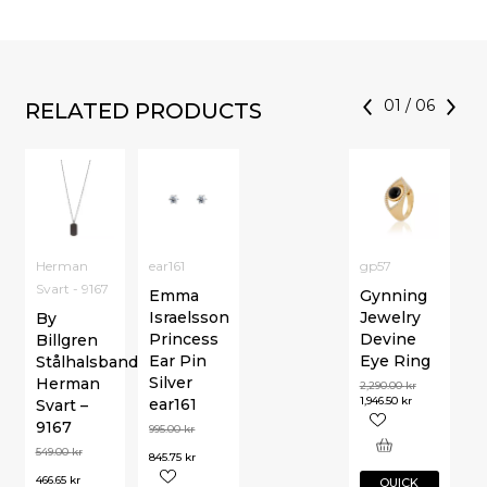
01
/
06
RELATED PRODUCTS
Herman
ear161
gp57
Svart - 9167
Emma
Gynning
Israelsson
Jewelry
By
Princess
Devine
Billgren
Ear Pin
Eye Ring
Stålhalsband
Silver
Herman
2,290.00
kr
1,946.50
kr
ear161
Svart –
9167
995.00
kr
549.00
kr
845.75
kr
466.65
kr
QUICK