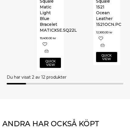
Squale
Squale
Matic
1521
Light
Ocean
Blue
Leather
Bracelet
1521OCN.PC
MATICXSE.SQ22L
12,900.00
kr
19,400.00
kr
QUICK
VIEW
QUICK
VIEW
Du har visat
2
av 12 produkter
ANDRA HAR OCKSÅ KÖPT