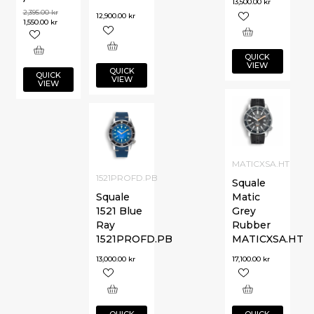
13,500.00
kr
2,395.00
kr
12,900.00
kr
1,550.00
kr
QUICK
VIEW
QUICK
QUICK
VIEW
VIEW
MATICXSA.HT
1521PROFD.PB
Squale
Squale
Matic
1521 Blue
Grey
Ray
Rubber
1521PROFD.PB
MATICXSA.HT
13,000.00
kr
17,100.00
kr
QUICK
QUICK