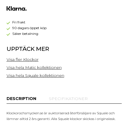
Blue
Leather
MATICXSB.PTC
Fri frakt
90 dagars öppet köp
Säker betalning
UPPTÄCK MER
Visa fler Klockor
Visa hela Matic kollektionen
Visa hela Squale kollektionen
DESCRIPTION
SPECIFIKATIONER
Klockorochsmycken.se är auktoriserad återförsäljare av Squale och
lämnar alltid 2 års garanti. Alla Squale klockor skickas i originalask.