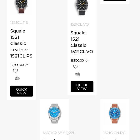
1521CL.PS
1521CL.VO
Squale
Squale
1521
1521
Classic
Classic
Leather
1521CL.VO
1521CL.PS
13,500.00
kr
12,900.00
kr
QUICK
VIEW
QUICK
VIEW
MATICXSE.SQ22L
1521OCN.PC