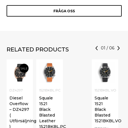
FRÅGA OSS
01
/
06
RELATED PRODUCTS
SALE
DZ4297
1521BKBL.PC
1521BKBL.VO
Diesel
Squale
Squale
Overflow
1521
1521
– DZ4297
Black
Black
(
Blasted
Blasted
Utförsäljning
Leather
1521BKBL.VO
)
1521BKBL.PC