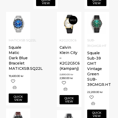
VIEW
VIEW
SALE
MATICXSB.SQ22L
K2G2G5C6
SUB-
39GMGR.HT
Squale
Calvin
Matic
Klein City
Squale
Dark Blue
–
Sub-39
Bracelet
K2G2G5C6
GMT
MATICXSB.SQ22L
(Kampanj)
Vintage
Green
2,890.00
kr
19,400.00
kr
2,550.00
kr
SUB-
39GMGR.HT
22,200.00
kr
QUICK
QUICK
VIEW
VIEW
QUICK
VIEW