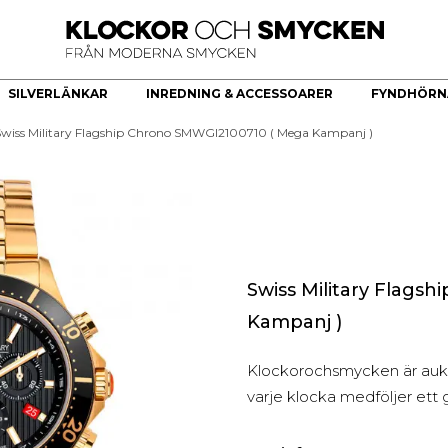
SILVERLÄNKAR
INREDNING & ACCESSOARER
FYNDHÖRN
Swiss Military Flagship Chrono SMWGI2100710 ( Mega Kampanj )
ÖR
HERRKLOCKOR
HERRSMYCKEN
KÖKSREDSKAP & KÖKARTIKLAR
HÄNGE
Bästsäljare
Armband
Brickor dekoration
Guldhjärta
Quartz
Halsband
Skålar
Guldkors
Smartklocka
Ringar
Fat
Diamantkors
Automatiska herrklockor
Manschettknappar
Kors Cubic Zirconia
Smyckesset
Diamanthänge
Swiss Military Flags
Religiösa Symboler
Kampanj )
BEGAGNADE GULDSMYCKEN
Klockorochsmycken är auktor
Begagnade halsband
varje klocka medföljer ett g
Begagnade armband
Begagnade Ringar