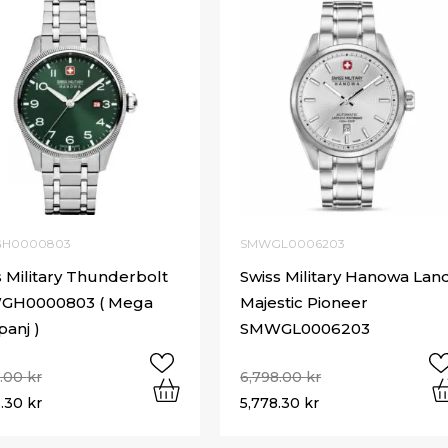
H0000803
SMWGL0006203
s Military Thunderbolt
Swiss Military Hanowa Lan
GH0000803 ( Mega
Majestic Pioneer
anj )
SMWGL0006203
8.00
kr
6,798.00
kr
3.30
kr
5,778.30
kr