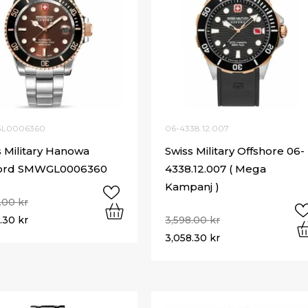
L0006360
06-4338.12.007
s Military Hanowa
Swiss Military Offshore 06-
ord SMWGL0006360
4338.12.007 ( Mega
Kampanj )
8.00
kr
8.30
kr
3,598.00
kr
3,058.30
kr