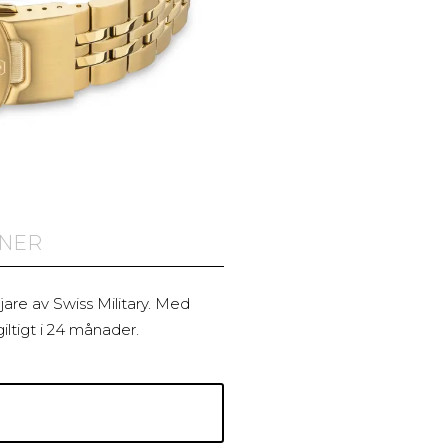
ONER
are av Swiss Military. Med
iltigt i 24 månader.