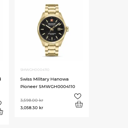
SMWGH0004110
d
Swiss Military Hanowa
Pioneer SMWGH0004110
3,598.00
kr
3,058.30
kr