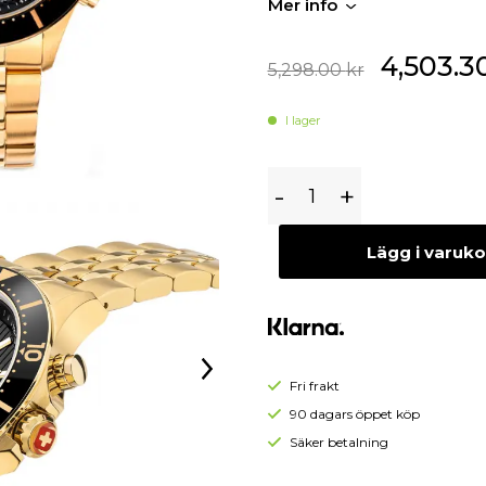
Mer info
Begagnade Örhängen
Begagnade Hängen
4,503.3
5,298.00
kr
I lager
Swiss
-
+
Military
Flagship
Lägg i varuk
Chrono
SMWGI2100710
(
Mega
Kampanj
Fri frakt
)
90 dagars öppet köp
Säker betalning