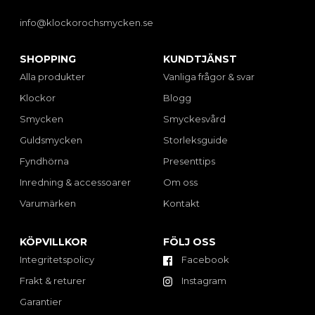
info@klockorochsmycken.se
SHOPPING
KUNDTJÄNST
Alla produkter
Vanliga frågor & svar
Klockor
Blogg
Smycken
Smyckesvård
Guldsmycken
Storleksguide
Fyndhörna
Presenttips
Inredning & accessoarer
Om oss
Varumärken
Kontakt
KÖPVILLKOR
FÖLJ OSS
Integritetspolicy
Facebook
Frakt & returer
Instagram
Garantier