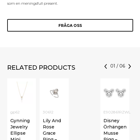
som en meningsfull present.
FRÅGA OSS
01
/
06
RELATED PRODUCTS
gp62
30612
E902861RZWL
Gynning
Lily And
Disney
Jewelry
Rose
Örhängen
Ellipse
Grace
Musse
Mini
Ring –
Pigg –