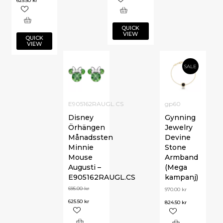
625.50
kr
QUICK
VIEW
QUICK
VIEW
SALE
E905162RAUGL.CS
gp60
Disney
Gynning
Örhängen
Jewelry
Månadssten
Devine
Minnie
Stone
Mouse
Armband
Augusti –
(Mega
E905162RAUGL.CS
kampanj)
695.00
kr
970.00
kr
625.50
kr
824.50
kr