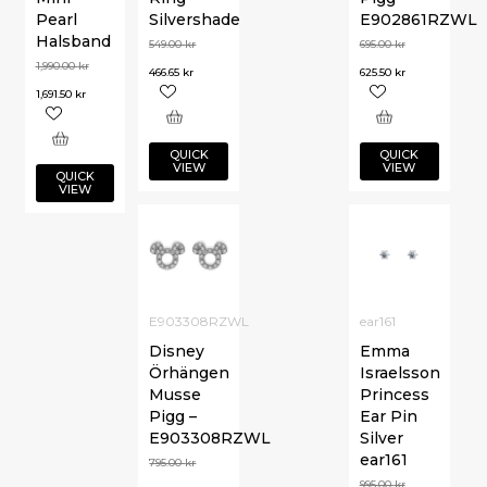
Pearl
Silvershade
E902861RZWL
Halsband
549.00
kr
695.00
kr
1,990.00
kr
466.65
kr
625.50
kr
1,691.50
kr
QUICK
QUICK
VIEW
VIEW
QUICK
VIEW
E903308RZWL
ear161
Disney
Emma
Örhängen
Israelsson
Musse
Princess
Pigg –
Ear Pin
E903308RZWL
Silver
ear161
795.00
kr
995.00
kr