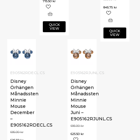
715.50
kr
845.75
kr
QUICK
VIEW
QUICK
VIEW
E905162RDECL.CS
E905162RJUNL.CS
Disney
Disney
Örhängen
Örhängen
Månadssten
Månadssten
Minnie
Minnie
Mouse
Mouse
December
Juni –
–
E905162RJUNL.CS
E905162RDECL.CS
695.00
kr
695.00
kr
625.50
kr