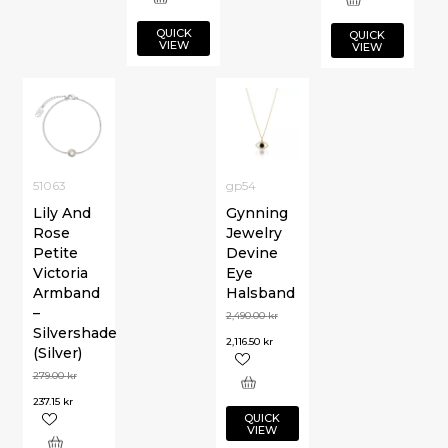
QUICK
QUICK
VIEW
VIEW
51063
gp54
Lily And
Gynning
Rose
Jewelry
Petite
Devine
Victoria
Eye
Armband
Halsband
–
2,490.00
kr
Silvershade
2,116.50
kr
(Silver)
279.00
kr
237.15
kr
QUICK
VIEW