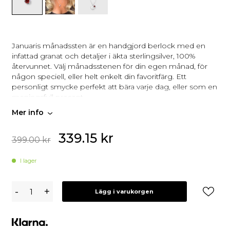
Januaris månadssten är en handgjord berlock med en
infattad granat och detaljer i äkta sterlingsilver, 100%
återvunnet. Välj månadsstenen för din egen månad, för
någon speciell, eller helt enkelt din favoritfärg. Ett
personligt smycke perfekt att bära varje dag, eller som en
meningsfull present.
Mer info
339.15
kr
399.00
kr
I lager
Syster
-
+
Lägg i varukorgen
P
Birthstone
Januari
Hänge