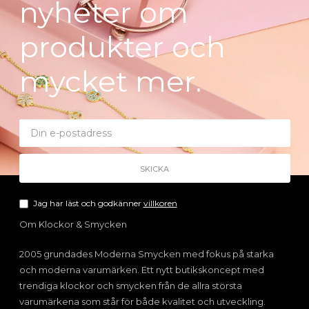
nyheter om
produkter och
mycket mer.
Jag har läst och godkänner
villkoren
Om Klockor & Smycken
2005 grundades Moderna Smycken med fokus på starka
och moderna varumärken. Ett nytt butikskoncept med
trendiga klockor och smycken från de allra största
varumärkena som står för både kvalitet och utveckling.