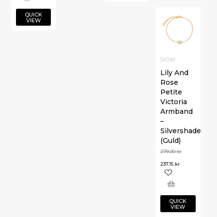
QUICK
VIEW
51061
Lily And
Rose
Petite
Victoria
Armband
–
Silvershade
(Guld)
279.00
kr
237.15
kr
QUICK
VIEW