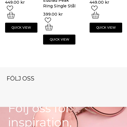
Edblad Peak
449.00
kr
449.00
kr
Ring Single Stål
399.00
kr
QUICK VIEW
QUICK VIEW
QUICK VIEW
FÖLJ OSS
NYHETSBREV
klockorochsmy
klockorochsmy
klockorochsmy
cken
cken
cken
klockorochsmy
klockorochsmy
Nov 9
Okt 13
Dec 1
Följ oss för
cken
cken
Nov 16
Okt 27
inspiration,