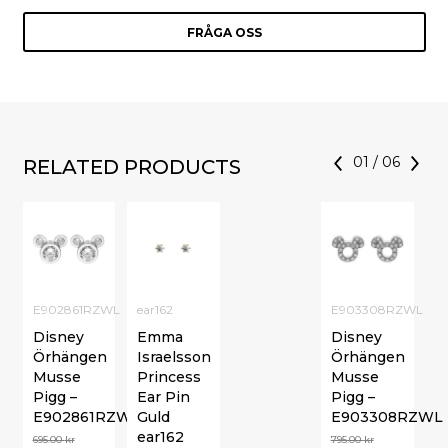
FRÅGA OSS
01
/
06
RELATED PRODUCTS
E902861RZWL
ear162
E903308RZWL
Disney
Emma
Disney
Örhängen
Israelsson
Örhängen
Musse
Princess
Musse
Pigg –
Ear Pin
Pigg –
E902861RZWL
Guld
E903308RZWL
ear162
695.00
kr
795.00
kr