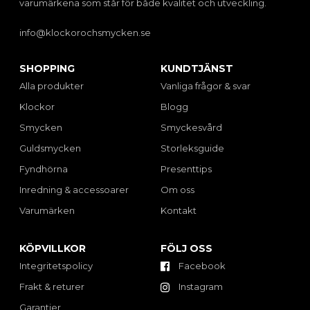
varumärkena som står för både kvalitet och utveckling.
info@klockorochsmycken.se
SHOPPING
KUNDTJÄNST
Alla produkter
Vanliga frågor & svar
Klockor
Blogg
Smycken
Smyckesvård
Guldsmycken
Storleksguide
Fyndhörna
Presenttips
Inredning & accessoarer
Om oss
Varumärken
Kontakt
KÖPVILLKOR
FÖLJ OSS
Integritetspolicy
Facebook
Frakt & returer
Instagram
Garantier