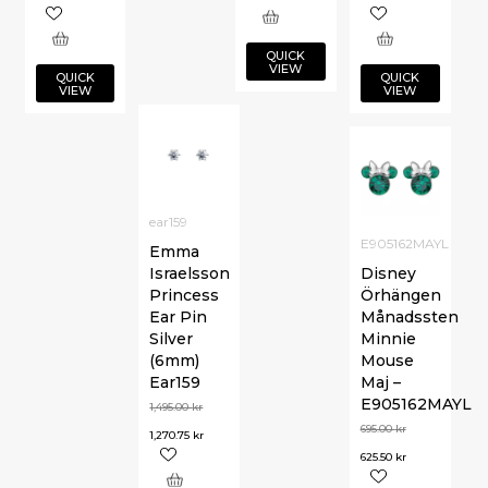
QUICK
VIEW
QUICK
QUICK
VIEW
VIEW
ear159
E905162MAYL
Emma
Israelsson
Disney
Princess
Örhängen
Ear Pin
Månadssten
Silver
Minnie
(6mm)
Mouse
Ear159
Maj –
E905162MAYL
1,495.00
kr
695.00
kr
1,270.75
kr
625.50
kr