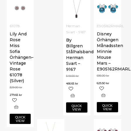
61078
Herman
E905162RMARL
Svart - 9167
Lily And
Disney
Rose
Örhängen
By
Miss
Månadssten
Billgren
Sofia
Minnie
Stålhalsband
Örhängen–
Mouse
Herman
Vintage
Mars –
Svart –
Rose
E905162RMARL
9167
61078
695.00
kr
549.00
kr
(Silver)
625.50
kr
466.65
kr
329.00
kr
279.65
kr
QUICK
QUICK
VIEW
VIEW
QUICK
VIEW