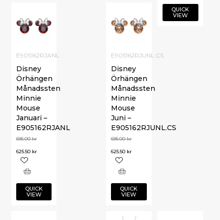
QUICK
VIEW
E905162RJANL
E905162RJUNL.CS
Disney
Disney
Örhängen
Örhängen
Månadssten
Månadssten
Minnie
Minnie
Mouse
Mouse
Januari –
Juni –
E905162RJANL
E905162RJUNL.CS
695.00
kr
695.00
kr
625.50
kr
625.50
kr
QUICK
QUICK
VIEW
VIEW