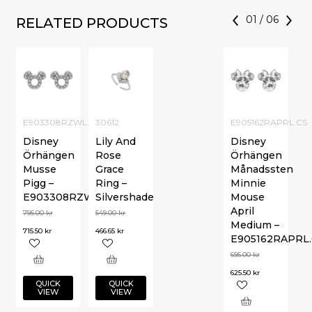
01
/
06
RELATED PRODUCTS
E903308RZWL
30612
E905162RAPRL.CS
Disney
Lily And
Disney
Örhängen
Rose
Örhängen
Musse
Grace
Månadssten
Pigg –
Ring –
Minnie
E903308RZWL
Silvershade
Mouse
April
795.00
kr
549.00
kr
Medium –
715.50
kr
466.65
kr
E905162RAPRL.
695.00
kr
625.50
kr
QUICK
QUICK
VIEW
VIEW