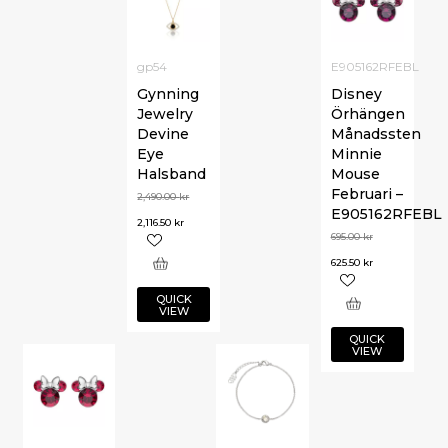
gp54
E905162RFEBL
Gynning
Disney
Jewelry
Örhängen
Devine
Månadssten
Eye
Minnie
Halsband
Mouse
Februari –
2,490.00
kr
E905162RFEBL
2,116.50
kr
695.00
kr
625.50
kr
QUICK
VIEW
QUICK
VIEW