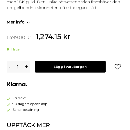
med 18K guld. Den unika sötvattenpärlan framhäver den
oregelbundna skönheten på ett elegant sätt.
Mer info
1,274.15
kr
1,499.00
kr
I lager
Syster
-
+
Lägg i varukorgen
P
Paxton
Örhängen
Guld
Fri frakt
90 dagars öppet köp
Säker betalning
UPPTÄCK MER