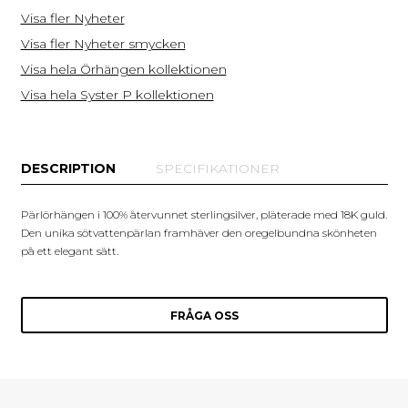
Visa fler Nyheter
Visa fler Nyheter smycken
Visa hela Örhängen kollektionen
Visa hela Syster P kollektionen
DESCRIPTION
SPECIFIKATIONER
Pärlörhängen i 100% återvunnet sterlingsilver, pläterade med 18K guld.
Den unika sötvattenpärlan framhäver den oregelbundna skönheten
på ett elegant sätt.
FRÅGA OSS