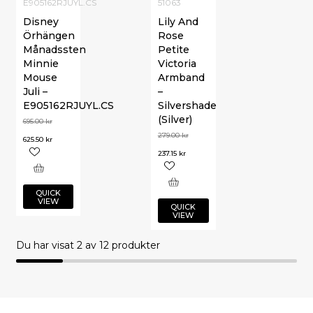
E905162RJUYL.CS
51063
Disney
Lily And
Örhängen
Rose
Månadssten
Petite
Minnie
Victoria
Mouse
Armband
Juli –
–
E905162RJUYL.CS
Silvershade
(Silver)
695.00
kr
279.00
kr
625.50
kr
237.15
kr
QUICK
VIEW
QUICK
VIEW
Du har visat
2
av 12 produkter