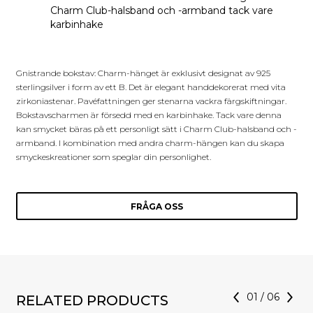
Charm Club-halsband och -armband tack vare
karbinhake
Gnistrande bokstav: Charm-hänget är exklusivt designat av 925
sterlingsilver i form av ett B. Det är elegant handdekorerat med vita
zirkoniastenar. Pavéfattningen ger stenarna vackra färgskiftningar.
Bokstavscharmen är försedd med en karbinhake. Tack vare denna
kan smycket bäras på ett personligt sätt i Charm Club-halsband och -
armband. I kombination med andra charm-hängen kan du skapa
smyckeskreationer som speglar din personlighet.
FRÅGA OSS
01
/
06
RELATED PRODUCTS