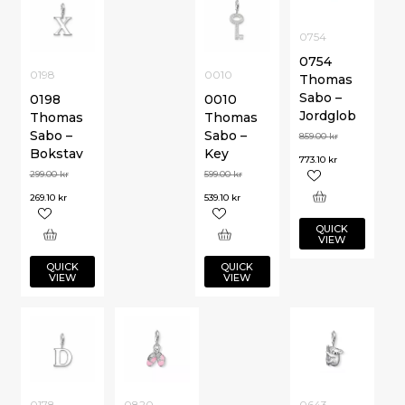
0754
0754
0198
0010
Thomas
Sabo –
0198
0010
Jordglob
Thomas
Thomas
Sabo –
Sabo –
859.00
kr
Bokstav
Key
773.10
kr
299.00
kr
599.00
kr
269.10
kr
539.10
kr
QUICK
VIEW
QUICK
QUICK
VIEW
VIEW
0178
0820
0643