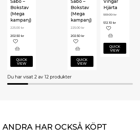
Sabo –
Sabo –
Vingar
Bokstav
Bokstav
Hjärta
(Mega
(Mega
569.00
kr
kampanj)
kampanj)
512.10
kr
225.00
kr
225.00
kr
202.50
kr
202.50
kr
QUICK
VIEW
QUICK
QUICK
VIEW
VIEW
Du har visat
2
av 12 produkter
ANDRA HAR OCKSÅ KÖPT