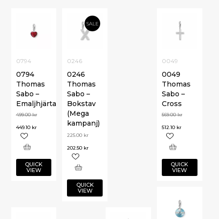
SALE
0794
0246
0049
0794
0246
0049
Thomas
Thomas
Thomas
Sabo –
Sabo –
Sabo –
Emaljhjärta
Bokstav
Cross
(Mega
499.00
kr
569.00
kr
kampanj)
449.10
kr
512.10
kr
225.00
kr
202.50
kr
QUICK
QUICK
VIEW
VIEW
QUICK
VIEW