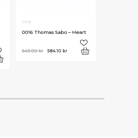
0016
0016 Thomas Sabo – Heart
649.00
kr
584.10
kr