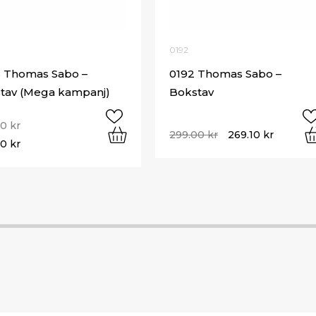
0192
 Thomas Sabo –
0192 Thomas Sabo –
tav (Mega kampanj)
Bokstav
00
kr
299.00
kr
269.10
kr
50
kr