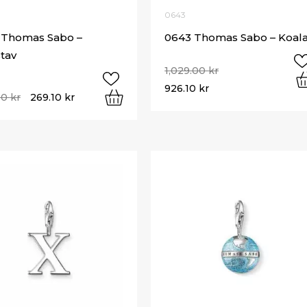
0643
 Thomas Sabo –
0643 Thomas Sabo – Koal
tav
1,029.00
kr
926.10
kr
00
kr
269.10
kr