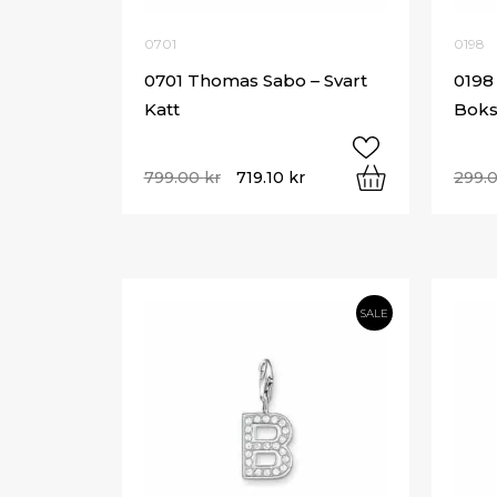
0701
0198
0701 Thomas Sabo – Svart
0198
Katt
Boks
799.00
kr
719.10
kr
299.
SALE