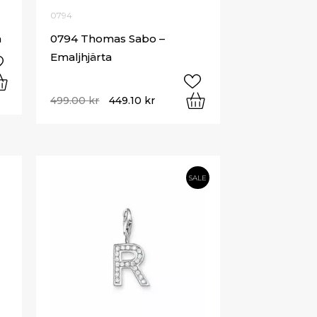
0794
a
0794 Thomas Sabo –
Emaljhjärta
499.00
kr
449.10
kr
SALE