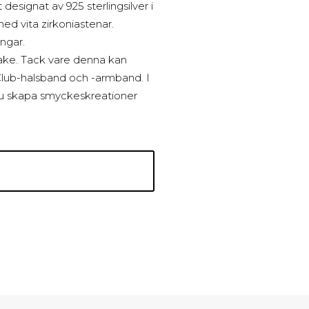
esignat av 925 sterlingsilver i
ed vita zirkoniastenar.
ngar.
ke. Tack vare denna kan
Club-halsband och -armband. I
u skapa smyckeskreationer