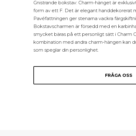
Gnistrande bokstav: Charm-hänget är exklusivt d
form av ett F. Det är elegant handdekorerat m
Pavéfattningen ger stenarna vackra färgskiftni
Bokstavscharmen är försedd med en karbinha
smycket bäras på ett personligt sätt i Charm 
kombination med andra charm-hängen kan d
som speglar din personlighet.
FRÅGA OSS