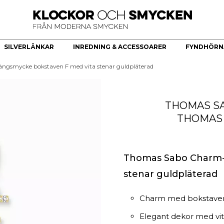
SILVERLÄNKAR
INREDNING & ACCESSOARER
FYNDHÖRN
gsmycke bokstaven F med vita stenar guldpläterad
ÖR
HERRKLOCKOR
HERRSMYCKEN
KÖKSREDSKAP & KÖKARTIKLAR
HÄNGE
Bästsäljare
Armband
Brickor dekoration
Guldhjärta
THOMAS S
Quartz
Halsband
Skålar
Guldkors
THOMAS
Smartklocka
Ringar
Fat
Diamantkors
Automatiska herrklockor
Manschettknappar
Kors Cubic Zirconia
Smyckesset
Diamanthänge
Religiösa Symboler
Thomas Sabo Charm-
stenar guldpläterad
BEGAGNADE GULDSMYCKEN
Begagnade halsband
Charm med bokstaven F
Begagnade armband
Elegant dekor med vita
Begagnade Ringar