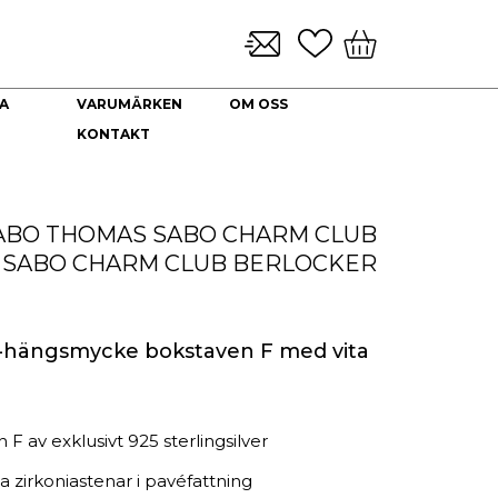
A
VARUMÄRKEN
OM OSS
KONTAKT
KLOCKARMBAND & TILLBEHÖR
NYHETER
DEKORATION
HALSBAND
Brickor dekoration
Guld Collier
ABO
THOMAS SABO CHARM CLUB
Coffee Table Books
Guldkedjor
 SABO CHARM CLUB BERLOCKER
Doftljus
Prydnadskyddar
Kuddfodral
Vaser
hängsmycke bokstaven F med vita
Ljuslyktor
Urna
 av exklusivt 925 sterlingsilver
 zirkoniastenar i pavéfattning