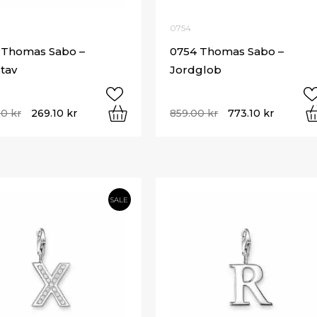
0754
 Thomas Sabo –
0754 Thomas Sabo –
tav
Jordglob
00
kr
269.10
kr
859.00
kr
773.10
kr
SALE