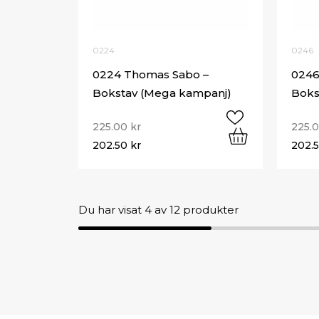
0224
0246
0224 Thomas Sabo –
0246
Bokstav (Mega kampanj)
Boks
225.00
kr
225.
202.50
kr
202.
Du har visat
4
av 12 produkter