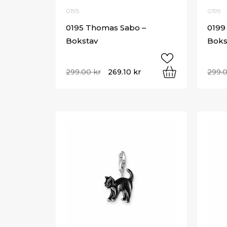
0195
0199
0195 Thomas Sabo –
0199
Bokstav
Boks
299.00
kr
269.10
kr
299.