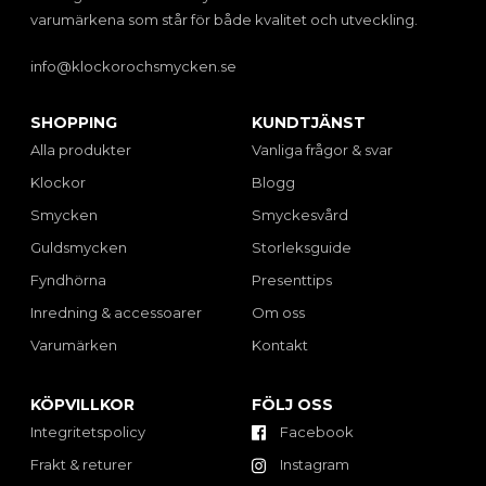
varumärkena som står för både kvalitet och utveckling.
info@klockorochsmycken.se
SHOPPING
KUNDTJÄNST
Alla produkter
Vanliga frågor & svar
Klockor
Blogg
Smycken
Smyckesvård
Guldsmycken
Storleksguide
Fyndhörna
Presenttips
Inredning & accessoarer
Om oss
Varumärken
Kontakt
KÖPVILLKOR
FÖLJ OSS
Integritetspolicy
Facebook
Frakt & returer
Instagram