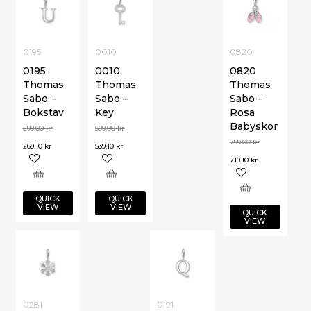
0195
0010
0820
0195
0010
0820
Thomas
Thomas
Thomas
Sabo –
Sabo –
Sabo –
Bokstav
Key
Rosa
Babyskor
299.00
kr
599.00
kr
799.00
kr
269.10
kr
539.10
kr
719.10
kr
QUICK
QUICK
VIEW
VIEW
QUICK
VIEW
0281
0191