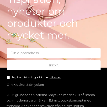
nyheter om
produkter och
mycket mer.
Jag har läst och godkänner
villkoren
Om Klockor & Smycken
2005 grundades Moderna Smycken med fokus på starka
och moderna varumärken. Ett nytt butikskoncept med
trendiga klockor och smycken från de allra största