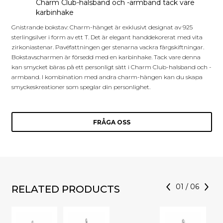
Charm Club-halsband och -armband tack vare
karbinhake
Gnistrande bokstav: Charm-hänget är exklusivt designat av 925
sterlingsilver i form av ett T. Det är elegant handdekorerat med vita
zirkoniastenar. Pavéfattningen ger stenarna vackra färgskiftningar.
Bokstavscharmen är försedd med en karbinhake. Tack vare denna
kan smycket bäras på ett personligt sätt i Charm Club-halsband och -
armband. I kombination med andra charm-hängen kan du skapa
smyckeskreationer som speglar din personlighet.
FRÅGA OSS
01
/
06
RELATED PRODUCTS