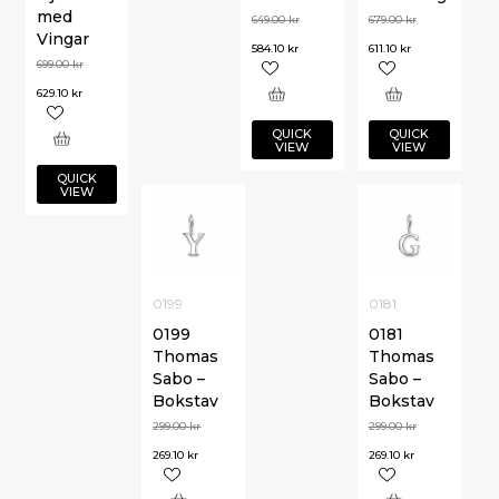
med
649.00
kr
679.00
kr
Vingar
584.10
kr
611.10
kr
699.00
kr
629.10
kr
QUICK
QUICK
VIEW
VIEW
QUICK
VIEW
0199
0181
0199
0181
Thomas
Thomas
Sabo –
Sabo –
Bokstav
Bokstav
299.00
kr
299.00
kr
269.10
kr
269.10
kr