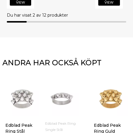
VIEW
VIEW
Du har visat
2
av 12 produkter
ANDRA HAR OCKSÅ KÖPT
Edblad Peak Ring
Edblad Peak
Edblad Peak
Single Stål
Ring Stål
Ring Guld