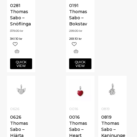
0281
0191
Thomas
Thomas
Sabo –
Sabo –
Snöflinga
Bokstav
379.00
kr
299.00
kr
341.10
kr
269.10
kr
QUICK
QUICK
VIEW
VIEW
0626
0016
0819
0626
0016
0819
Thomas
Thomas
Thomas
Sabo –
Sabo –
Sabo –
Hjärta
Heart
Kaninunge