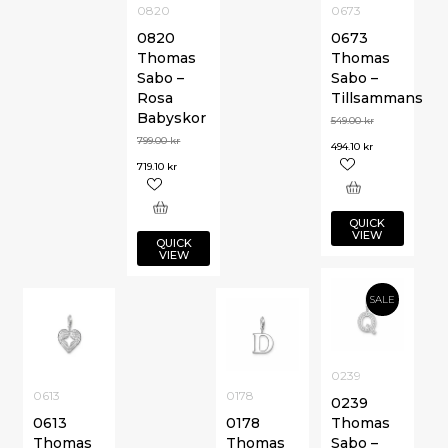
0820
0673
0820
0673
Thomas
Thomas
Sabo –
Sabo –
Rosa
Tillsammans
Babyskor
549.00
kr
799.00
kr
494.10
kr
719.10
kr
QUICK
VIEW
QUICK
VIEW
SALE
0239
0613
0178
0239
0613
0178
Thomas
Thomas
Thomas
Sabo –