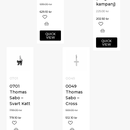
kampanj)
699.00
kr
225.00
kr
629.10
kr
202.50
kr
QUICK
VIEW
QUICK
VIEW
0701
0049
0701
0049
Thomas
Thomas
Sabo –
Sabo –
Svart Katt
Cross
799.00
kr
569.00
kr
719.10
kr
512.10
kr