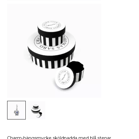
Charm-hängsmycke sköldpadda med blå stenar