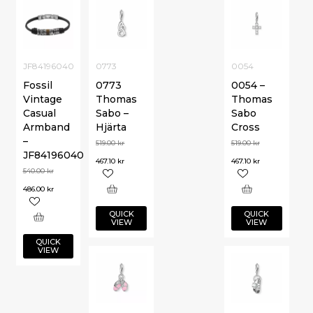
JF84196040
0773
0054
Fossil
0773
0054 –
Vintage
Thomas
Thomas
Casual
Sabo –
Sabo
Armband
Hjärta
Cross
–
519.00
kr
519.00
kr
JF84196040
467.10
kr
467.10
kr
540.00
kr
486.00
kr
QUICK
QUICK
VIEW
VIEW
QUICK
VIEW