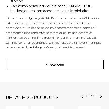
slipning
Kan kombineras individuellt med CHARM CLUB-
halskedjor och -armband tack vare karbinhake
Liten och samtidigt majestätisk: Den tredimensionella sköldpaddan
tolkar som stiliserad charm-berlock fascinationen hos denna
havsinvånare. Skölden är prydd med fasetterade stenar samt en i
droppform slipad centersten som strålar på insidan genom en
hjärtformad öppning. Fina gravyrlinjer gör charmen i svärtat 925
sterlingsilver till en ögonfångare. En perfekt gåva till favoritmänniskor
och en speciell lyckobringare. Open your heart to the sea!
FRÅGA OSS
01
/
06
RELATED PRODUCTS