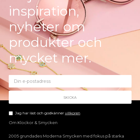
inspiration,
nyheter om
produkter och
mycket mer.
Jag har läst och godkänner
villkoren
Om Klockor & Smycken
2005 grundades Moderna Smycken med fokus på starka