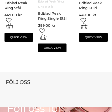
Edblad Peak Ring
Edblad Peak
Edblad Peak
Single Stål
Ring Stål
Ring Guld
Edblad Peak
449.00
kr
449.00
kr
Ring Single Stål
399.00
kr
QUICK VIEW
QUICK VIEW
QUICK VIEW
FÖLJ OSS
NYHETSBREV
klockorochsmy
klockorochsmy
klockorochsmy
cken
cken
cken
klockorochsmy
klockorochsmy
Nov 9
Okt 13
Dec 1
Följ oss för
cken
cken
Nov 16
Okt 27