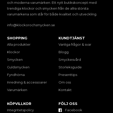
och moderna varumärken. Ett nytt butikskoncept med
trendiga klockor och smycken från de allra största
varumärkena som står för både kvalitet och utveckling.
info@klockorochsmycken.se
SHOPPING
KUNDTJÄNST
Alla produkter
Vanliga frågor & svar
Klockor
Blogg
Smycken
Smyckesvård
Guldsmycken
Storleksguide
Fyndhörna
Presenttips
Inredning & accessoarer
Om oss
Varumärken
Kontakt
KÖPVILLKOR
FÖLJ OSS
Integritetspolicy
Facebook