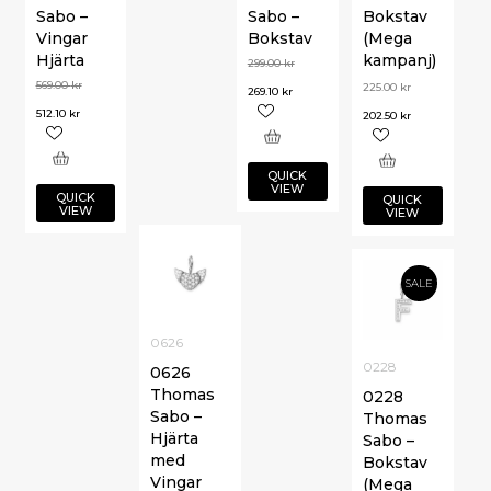
Sabo –
Sabo –
Bokstav
Vingar
Bokstav
(Mega
Hjärta
kampanj)
299.00
kr
569.00
kr
225.00
kr
269.10
kr
512.10
kr
202.50
kr
QUICK
VIEW
QUICK
QUICK
VIEW
VIEW
SALE
0626
0228
0626
Thomas
0228
Sabo –
Thomas
Hjärta
Sabo –
med
Bokstav
Vingar
(Mega