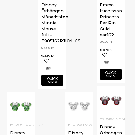
Disney
Emma
Örhängen
Israelsson
Månadssten
Princess
Minnie
Ear Pin
Mouse
Guld
Juli –
ear162
E905162RJUYL.CS
995.00
kr
695.00
kr
845.75
kr
625.50
kr
QUICK
VIEW
QUICK
VIEW
E905162RJANL
E905162RAUGL.CS
E902861RZWL
Disney
Disney
Disney
Örhängen