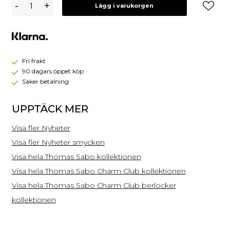
Thomas
-
+
Lägg i varukorgen
Sabo
Charm
Hundtass
Guld
2014-
427-
Fri frakt
39
90 dagars öppet köp
Säker betalning
UPPTÄCK MER
Visa fler Nyheter
Visa fler Nyheter smycken
Visa hela Thomas Sabo kollektionen
Visa hela Thomas Sabo Charm Club kollektionen
Visa hela Thomas Sabo Charm Club berlocker
kollektionen