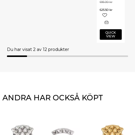
695.00
kr
625.50
kr
QUICK
VIEW
Du har visat
2
av 12 produkter
ANDRA HAR OCKSÅ KÖPT