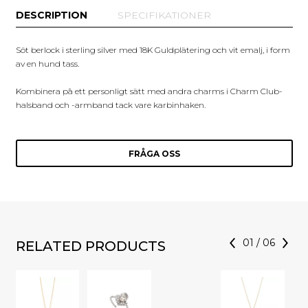
DESCRIPTION
SPECIFIKATIONER
Söt berlock i sterling silver med 18K Guldplätering och vit emalj, i form
av en hund tass.
Kombinera på ett personligt sätt med andra charms i Charm Club-
halsband och -armband tack vare karbinhaken.
FRÅGA OSS
01
/
06
RELATED PRODUCTS