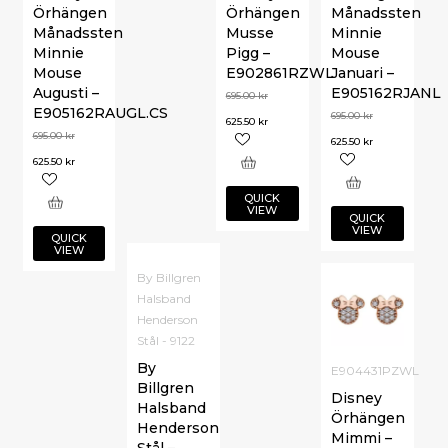
Örhängen
Örhängen
Månadssten
Månadssten
Musse
Minnie
Minnie
Pigg –
Mouse
Mouse
E902861RZWL
Januari –
Augusti –
E905162RJANL
695.00
kr
E905162RAUGL.CS
695.00
kr
625.50
kr
695.00
kr
625.50
kr
625.50
kr
QUICK
VIEW
QUICK
VIEW
QUICK
VIEW
By Billgren
Halsband
Henderson
Stål - 9122
By
E904431PZWL
Billgren
Disney
Halsband
Örhängen
Henderson
Mimmi –