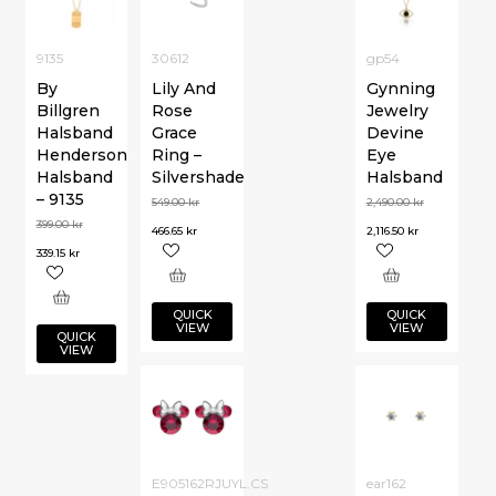
9135
30612
gp54
By
Lily And
Gynning
Billgren
Rose
Jewelry
Halsband
Grace
Devine
Henderson
Ring –
Eye
Halsband
Silvershade
Halsband
– 9135
549.00
kr
2,490.00
kr
399.00
kr
466.65
kr
2,116.50
kr
339.15
kr
QUICK
QUICK
VIEW
VIEW
QUICK
VIEW
E905162RJUYL.CS
ear162