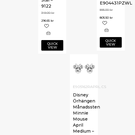
Stål –
E904431PZWL
9122
895.00
kr
349.00
kr
805.50
kr
296.65
kr
QUICK
QUICK
VIEW
VIEW
E905162RAPRL.CS
Disney
Örhängen
Månadssten
Minnie
Mouse
April
Medium –