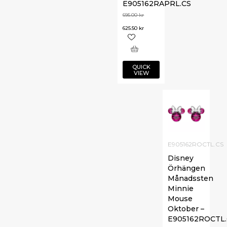
E905162RAPRL.CS
695.00
kr
625.50
kr
QUICK
VIEW
E905162ROCTL.CS
Disney
Örhängen
Månadssten
Minnie
Mouse
Oktober –
E905162ROCTL.