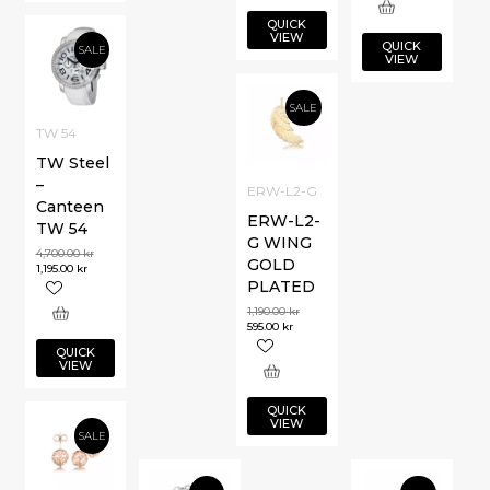
QUICK
VIEW
QUICK
SALE
VIEW
SALE
TW 54
TW Steel
–
ERW-L2-G
Canteen
ERW-L2-
TW 54
G WING
4,700.00
kr
GOLD
1,195.00
kr
PLATED
1,190.00
kr
595.00
kr
QUICK
VIEW
QUICK
VIEW
SALE