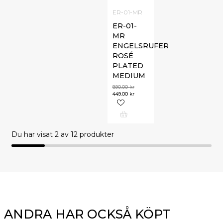
ER-01-MR
ER-01-
MR
ENGELSRUFER
ROSÉ
PLATED
MEDIUM
890.00
kr
449.00
kr
Du har visat
2
av 12 produkter
ANDRA HAR OCKSÅ KÖPT