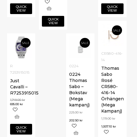
QUICK
QUICK
VIEW
VIEW
QUICK
VIEW
SALE
SALE
SALE
CR580-416-
14
R
0224
Thomas
7253915015
0224
Sabo
Thomas
Rosé
Just
Sabo –
CR580-
Cavalli –
Bokstav
416-14
R7253915015
(Mega
Örhängen
1,749.00
kr
695.00
kr
kampanj)
(Mega
Kampanj)
225.00
kr
1,119.00
kr
202.50
kr
1,007.10
kr
QUICK
VIEW