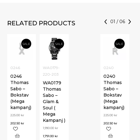
01
/
06
RELATED PRODUCTS
SALE
SALE
SALE
0246
WA0179-
0240
220-203
0246
0240
Thomas
Thomas
WA0179
Sabo –
Sabo –
Thomas
Bokstav
Bokstav
Sabo –
(Mega
(Mega
Glam &
kampanj)
kampanj)
Soul (
Mega
225.00
kr
225.00
kr
Kampanj )
202.50
kr
202.50
kr
1,990.00
kr
1,791.00
kr