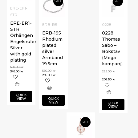
SALE
SALE
ERE-ER1-
STR
ERE-ER1-
ERB-195
0228
STR
ERB-195
0228
Örhängen
Rhodium
Thomas
Engelsrufer
plated
Sabo –
Silver
silver
Bokstav
with gold
Armband
(Mega
plating
19.5cm
kampanj)
690.00
kr
590.00
kr
349.00
kr
225.00
kr
295.00
kr
202.50
kr
QUICK
VIEW
QUICK
VIEW
QUICK
VIEW
SALE