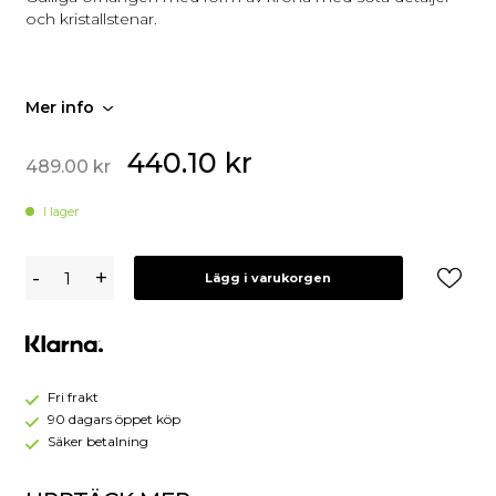
och kristallstenar.
Mer info
440.10
kr
489.00
kr
I lager
Thomas
-
+
Lägg i varukorgen
Sabo
Örhängen
Silver
H1879-
051-
14
Fri frakt
(Mega
90 dagars öppet köp
Kampanj)
Säker betalning