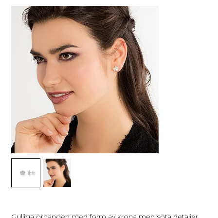
Gulliga örhängen med form av krona med söta detaljer