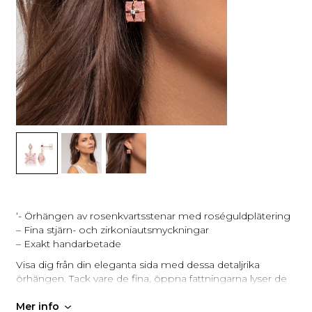
‘- Örhängen av rosenkvartsstenar med roséguldplätering
– Fina stjärn- och zirkoniautsmyckningar
– Exakt handarbetade
Visa dig från din eleganta sida med dessa detaljrika
örhängen. Tack vare de fina, öppna fattningarna lyser de
äkta rosenkvartsstenarna med sin pastellfärgade glans
särskilt vackert när ljuset faller på dem. I mitten pryds
Mer info