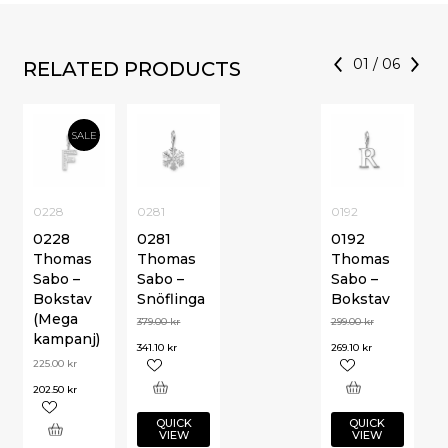
01
/
06
RELATED PRODUCTS
SALE
0228
0281
0192
0228
0281
0192
Thomas
Thomas
Thomas
Sabo –
Sabo –
Sabo –
Bokstav
Snöflinga
Bokstav
(Mega
379.00
kr
299.00
kr
kampanj)
341.10
kr
269.10
kr
225.00
kr
202.50
kr
QUICK
QUICK
VIEW
VIEW