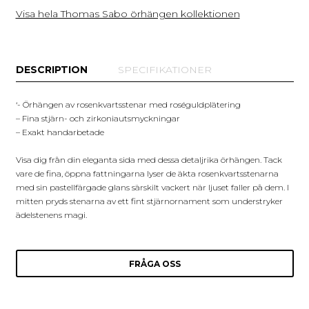
Visa hela Thomas Sabo örhängen kollektionen
DESCRIPTION
SPECIFIKATIONER
‘- Örhängen av rosenkvartsstenar med roséguldplätering
– Fina stjärn- och zirkoniautsmyckningar
– Exakt handarbetade
Visa dig från din eleganta sida med dessa detaljrika örhängen. Tack
vare de fina, öppna fattningarna lyser de äkta rosenkvartsstenarna
med sin pastellfärgade glans särskilt vackert när ljuset faller på dem. I
mitten pryds stenarna av ett fint stjärnornament som understryker
ädelstenens magi.
FRÅGA OSS