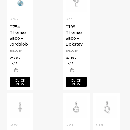
0754
0199
0754
0199
Thomas
Thomas
Sabo –
Sabo –
Jordglob
Bokstav
859.00
kr
299.00
kr
773.10
kr
269.10
kr
QUICK
QUICK
VIEW
VIEW
0054
0181
0191