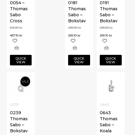
0054 –
0181
0191
Thomas
Thomas
Thomas
Sabo
Sabo –
Sabo –
Cross
Bokstav
Bokstav
519.00
kr
299.00
kr
299.00
kr
467.10
kr
269.10
kr
269.10
kr
QUICK
QUICK
QUICK
VIEW
VIEW
VIEW
SALE
0239
0643
0239
0643
Thomas
Thomas
Sabo –
Sabo –
Bokstav
Koala