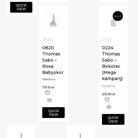
QUICK
VIEW
SALE
0820
0224
0820
0224
Thomas
Thomas
Sabo –
Sabo –
Rosa
Bokstav
Babyskor
(Mega
kampanj)
799.00
kr
225.00
kr
719.10
kr
202.50
kr
QUICK
VIEW
QUICK
VIEW