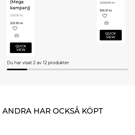
(Mega
1,029.00
kr
kampanj)
926.10
kr
225.00
kr
202.50
kr
QUICK
VIEW
QUICK
VIEW
Du har visat
2
av 12 produkter
ANDRA HAR OCKSÅ KÖPT