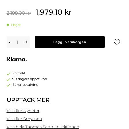
stenarna av ett fint stjärnornament som understryker
ädelstenens magi.
1,979.10
kr
2,199.00
kr
I lager
Thomas
-
+
Lägg i varukorgen
Sabo
Stiftörhängen
Rosa
Sten
Med
Stjärna
Fri frakt
-
90 dagars öppet köp
H2108-
Säker betalning
417-
9
UPPTÄCK MER
Visa fler Nyheter
Visa fler Smycken
Visa hela Thomas Sabo kollektionen