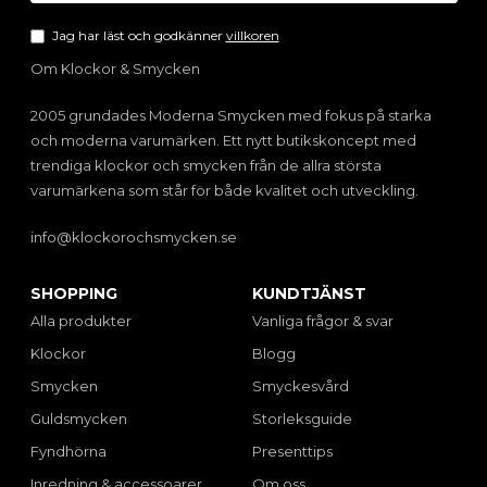
Jag har läst och godkänner
villkoren
Om Klockor & Smycken
2005 grundades Moderna Smycken med fokus på starka
och moderna varumärken. Ett nytt butikskoncept med
trendiga klockor och smycken från de allra största
varumärkena som står för både kvalitet och utveckling.
info@klockorochsmycken.se
SHOPPING
KUNDTJÄNST
Alla produkter
Vanliga frågor & svar
Klockor
Blogg
Smycken
Smyckesvård
Guldsmycken
Storleksguide
Fyndhörna
Presenttips
Inredning & accessoarer
Om oss