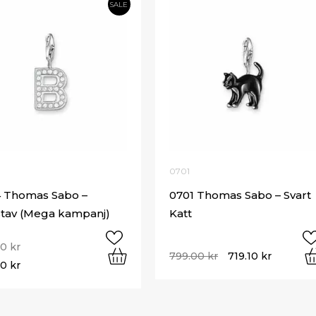
SALE
0701
 Thomas Sabo –
0701 Thomas Sabo – Svart
tav (Mega kampanj)
Katt
00
kr
799.00
kr
719.10
kr
50
kr