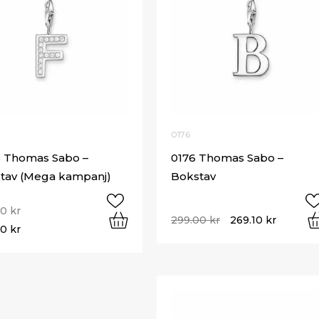
0176
 Thomas Sabo –
0176 Thomas Sabo –
tav (Mega kampanj)
Bokstav
00
kr
299.00
kr
269.10
kr
50
kr