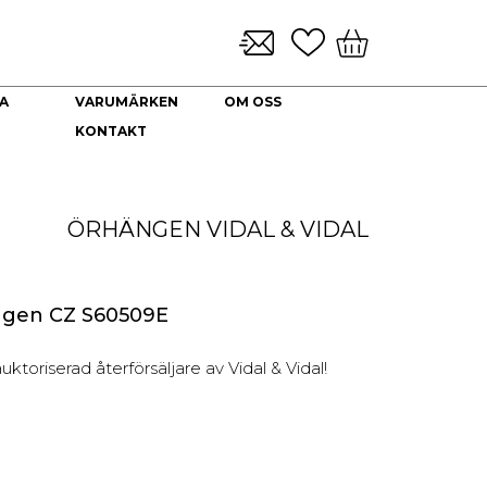
A
VARUMÄRKEN
OM OSS
KONTAKT
KLOCKARMBAND & TILLBEHÖR
NYHETER
DEKORATION
HALSBAND
Brickor dekoration
Guld Collier
ÖRHÄNGEN
VIDAL & VIDAL
Coffee Table Books
Guldkedjor
Doftljus
Prydnadskyddar
Kuddfodral
ngen CZ S60509E
Vaser
Ljuslyktor
toriserad återförsäljare av Vidal & Vidal!
Urna