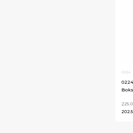
0224
0224
Boks
225.
202.