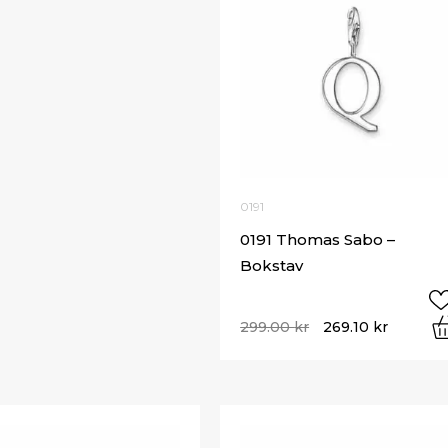
0191
0191 Thomas Sabo –
Bokstav
299.00
kr
269.10
kr