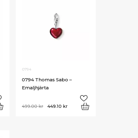
0794
0794 Thomas Sabo –
Emaljhjärta
499.00
kr
449.10
kr