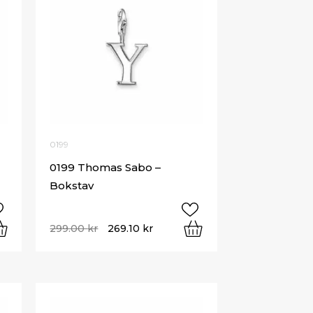
0199
0199 Thomas Sabo –
Bokstav
299.00
kr
269.10
kr