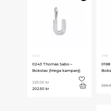
0243
0198
0243 Thomas Sabo –
0198
Bokstav (Mega kampanj)
Boks
225.00
kr
299.
202.50
kr