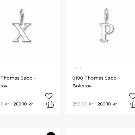
0190
 Thomas Sabo –
0190 Thomas Sabo –
tav
Bokstav
00
kr
269.10
kr
299.00
kr
269.10
kr