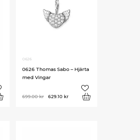
0626
0626 Thomas Sabo – Hjärta
med Vingar
699.00
kr
629.10
kr