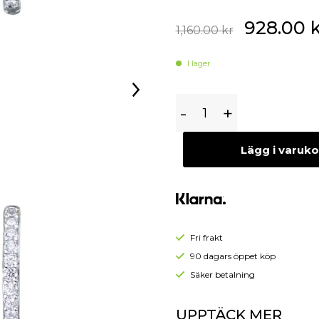
Begagnade Örhängen
928.00
k
Begagnade Hängen
1,160.00
kr
I lager
VIDAL
-
+
&
VIDAL
Lägg i varuk
Örhängen
CZ
S60509E
Fri frakt
90 dagars öppet köp
Säker betalning
UPPTÄCK MER