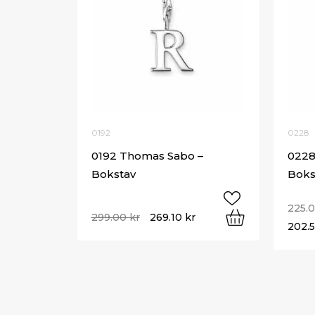
0192
0228
0192 Thomas Sabo –
0228
Bokstav
Boks
225.
299.00
kr
269.10
kr
202.