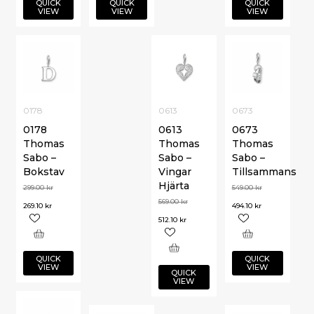
QUICK
QUICK
QUICK
VIEW
VIEW
VIEW
0178
0613
0673
0178
0613
0673
Thomas
Thomas
Thomas
Sabo –
Sabo –
Sabo –
Bokstav
Vingar
Tillsammans
Hjärta
299.00
kr
549.00
kr
569.00
kr
269.10
kr
494.10
kr
512.10
kr
QUICK
QUICK
VIEW
VIEW
QUICK
VIEW