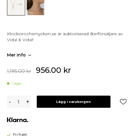
Klockorochsmycken.se är auktoriserad återförsäljare av
Vidal & Vidal!
Mer info
956.00
kr
1,195.00
kr
I lager
VIDAL
-
+
Lägg i varukorgen
&
VIDAL
SET
Halsband
&
Örhängen
Fri frakt