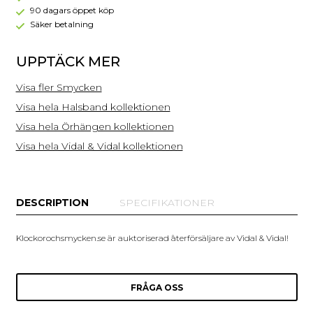
Pärlor
90 dagars öppet köp
X7700838
Säker betalning
UPPTÄCK MER
Visa fler Smycken
Visa hela Halsband kollektionen
Visa hela Örhängen kollektionen
Visa hela Vidal & Vidal kollektionen
DESCRIPTION
SPECIFIKATIONER
Klockorochsmycken.se är auktoriserad återförsäljare av Vidal & Vidal!
FRÅGA OSS