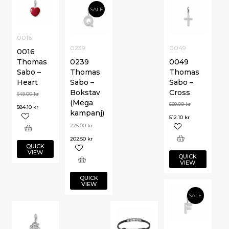
SALE
0016
0239
0049
0016
Thomas
0239
0049
Sabo –
Thomas
Thomas
Heart
Sabo –
Sabo –
Bokstav
Cross
649.00
kr
(Mega
569.00
kr
584.10
kr
kampanj)
512.10
kr
225.00
kr
202.50
kr
QUICK
VIEW
QUICK
VIEW
QUICK
VIEW
SALE