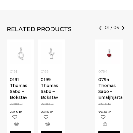
01
/
06
RELATED PRODUCTS
0191
0199
0794
0191
0199
0794
Thomas
Thomas
Thomas
Sabo –
Sabo –
Sabo –
Bokstav
Bokstav
Emaljhjärta
299.00
kr
299.00
kr
499.00
kr
269.10
kr
269.10
kr
449.10
kr